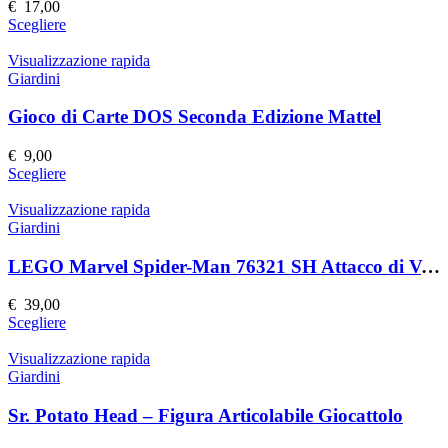
€
17,00
Questo
Scegliere
prodotto
ha
Visualizzazione rapida
più
Giardini
varianti.
Le
Gioco di Carte DOS Seconda Edizione Mattel
opzioni
possono
€
9,00
essere
Questo
Scegliere
scelte
prodotto
nella
ha
Visualizzazione rapida
pagina
più
Giardini
del
varianti.
prodotto
Le
LEGO Marvel Spider-Man 76321 SH Attacco di Venom
opzioni
possono
€
39,00
essere
Questo
Scegliere
scelte
prodotto
nella
ha
Visualizzazione rapida
pagina
più
Giardini
del
varianti.
prodotto
Le
Sr. Potato Head – Figura Articolabile Giocattolo
opzioni
possono