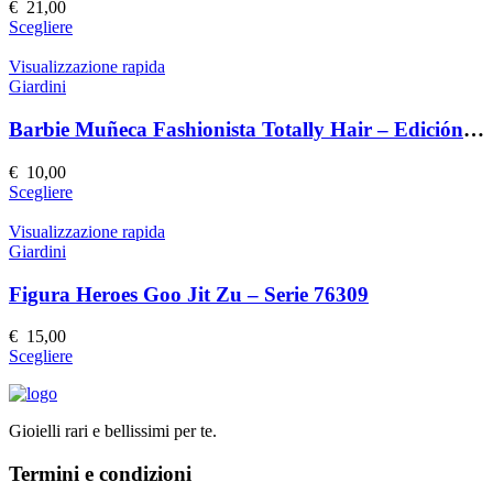
possono
€
21,00
essere
Questo
Scegliere
scelte
prodotto
nella
ha
Visualizzazione rapida
pagina
più
Giardini
del
varianti.
prodotto
Le
Barbie Muñeca Fashionista Totally Hair – Edición Speciale
opzioni
possono
€
10,00
essere
Questo
Scegliere
scelte
prodotto
nella
ha
Visualizzazione rapida
pagina
più
Giardini
del
varianti.
prodotto
Le
Figura Heroes Goo Jit Zu – Serie 76309
opzioni
possono
€
15,00
essere
Questo
Scegliere
scelte
prodotto
nella
ha
pagina
più
del
Gioielli rari e bellissimi per te.
varianti.
prodotto
Le
Termini e condizioni
opzioni