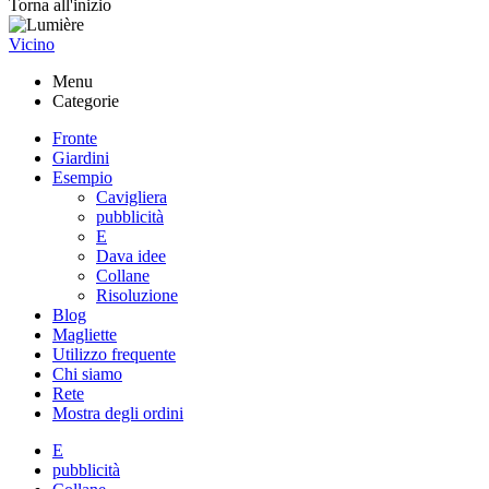
Torna all'inizio
Vicino
Menu
Categorie
Fronte
Giardini
Esempio
Cavigliera
pubblicità
E
Dava idee
Collane
Risoluzione
Blog
Magliette
Utilizzo frequente
Chi siamo
Rete
Mostra degli ordini
E
pubblicità