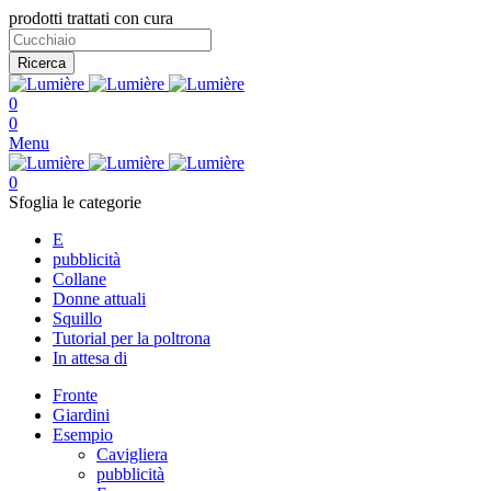
prodotti trattati con cura
Ricerca
0
0
Menu
0
Sfoglia le categorie
E
pubblicità
Collane
Donne attuali
Squillo
Tutorial per la poltrona
In attesa di
Fronte
Giardini
Esempio
Cavigliera
pubblicità