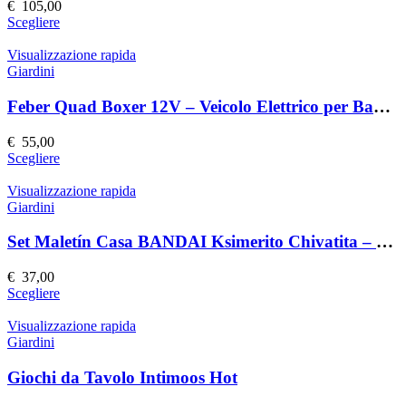
possono
€
105,00
essere
Questo
Scegliere
scelte
prodotto
nella
ha
Visualizzazione rapida
pagina
più
Giardini
del
varianti.
prodotto
Le
Feber Quad Boxer 12V – Veicolo Elettrico per Bambini
opzioni
possono
€
55,00
essere
Questo
Scegliere
scelte
prodotto
nella
ha
Visualizzazione rapida
pagina
più
Giardini
del
varianti.
prodotto
Le
Set Maletín Casa BANDAI Ksimerito Chivatita – Giocattolo Interattivo
opzioni
possono
€
37,00
essere
Questo
Scegliere
scelte
prodotto
nella
ha
Visualizzazione rapida
pagina
più
Giardini
del
varianti.
prodotto
Le
Giochi da Tavolo Intimoos Hot
opzioni