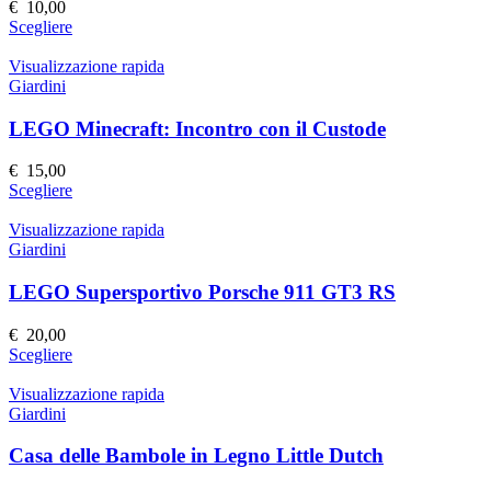
€
10,00
essere
Questo
Scegliere
scelte
prodotto
nella
ha
Visualizzazione rapida
pagina
più
Giardini
del
varianti.
prodotto
Le
LEGO Minecraft: Incontro con il Custode
opzioni
possono
€
15,00
essere
Questo
Scegliere
scelte
prodotto
nella
ha
Visualizzazione rapida
pagina
più
Giardini
del
varianti.
prodotto
Le
LEGO Supersportivo Porsche 911 GT3 RS
opzioni
possono
€
20,00
essere
Questo
Scegliere
scelte
prodotto
nella
ha
Visualizzazione rapida
pagina
più
Giardini
del
varianti.
prodotto
Le
Casa delle Bambole in Legno Little Dutch
opzioni