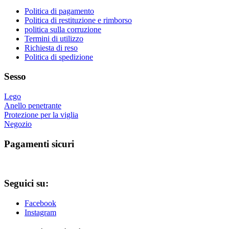
possono
essere
Politica di pagamento
scelte
Politica di restituzione e rimborso
nella
politica sulla corruzione
pagina
Termini di utilizzo
del
Richiesta di reso
prodotto
Politica di spedizione
Sesso
Lego
Anello penetrante
Protezione per la viglia
Negozio
Pagamenti sicuri
Seguici su:
Facebook
Instagram