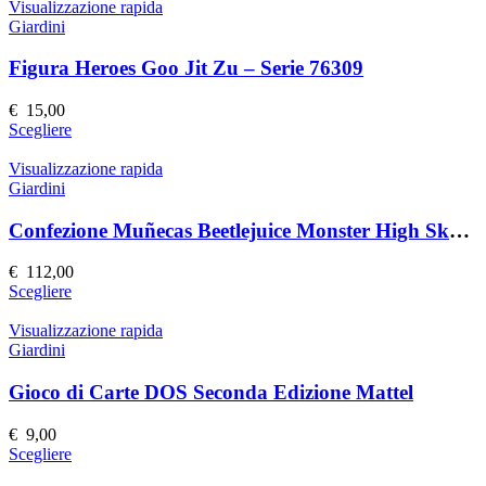
ha
Visualizzazione rapida
più
Giardini
varianti.
Le
Figura Heroes Goo Jit Zu – Serie 76309
opzioni
possono
€
15,00
essere
Questo
Scegliere
scelte
prodotto
nella
ha
Visualizzazione rapida
pagina
più
Giardini
del
varianti.
prodotto
Le
Confezione Muñecas Beetlejuice Monster High Skullector
opzioni
possono
€
112,00
essere
Questo
Scegliere
scelte
prodotto
nella
ha
Visualizzazione rapida
pagina
più
Giardini
del
varianti.
prodotto
Le
Gioco di Carte DOS Seconda Edizione Mattel
opzioni
possono
€
9,00
essere
Questo
Scegliere
scelte
prodotto
nella