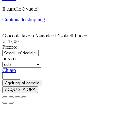
Il carrello è vuoto!
Continua lo shopping
Gioco da tavolo Asmodee L'Isola di Fuoco.
€
47,00
Prezzo:
prezzo:
Chiaro
Gioco
da
Aggiungi al carrello
tavolo
ACQUISTA ORA
Asmodee
L'Isola
di
Fuoco.
quantità