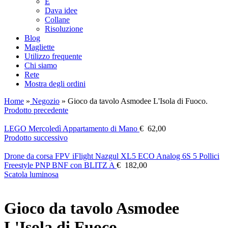
E
Dava idee
Collane
Risoluzione
Blog
Magliette
Utilizzo frequente
Chi siamo
Rete
Mostra degli ordini
Home
»
Negozio
»
Gioco da tavolo Asmodee L'Isola di Fuoco.
Prodotto precedente
LEGO Mercoledì Appartamento di Mano
€
62,00
Prodotto successivo
Drone da corsa FPV iFlight Nazgul XL5 ECO Analog 6S 5 Pollici
Freestyle PNP BNF con BLITZ A
€
182,00
Scatola luminosa
Gioco da tavolo Asmodee
L'Isola di Fuoco.