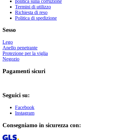
nella
politica sulla corruzione
pagina
Termini di utilizzo
del
Richiesta di reso
prodotto
Politica di spedizione
Sesso
Lego
Anello penetrante
Protezione per la viglia
Negozio
Pagamenti sicuri
Seguici su:
Facebook
Instagram
Consegniamo in sicurezza con: