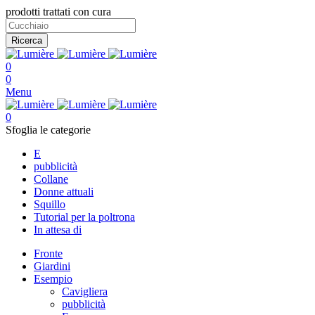
prodotti trattati con cura
Ricerca
0
0
Menu
0
Sfoglia le categorie
E
pubblicità
Collane
Donne attuali
Squillo
Tutorial per la poltrona
In attesa di
Fronte
Giardini
Esempio
Cavigliera
pubblicità