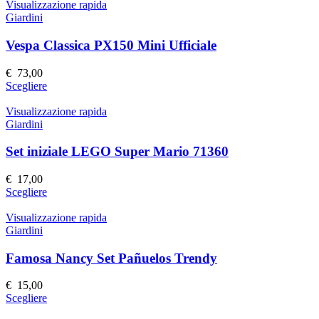
nella
ha
Visualizzazione rapida
pagina
più
Giardini
del
varianti.
prodotto
Le
Vespa Classica PX150 Mini Ufficiale
opzioni
possono
€
73,00
essere
Questo
Scegliere
scelte
prodotto
nella
ha
Visualizzazione rapida
pagina
più
Giardini
del
varianti.
prodotto
Le
Set iniziale LEGO Super Mario 71360
opzioni
possono
€
17,00
essere
Questo
Scegliere
scelte
prodotto
nella
ha
Visualizzazione rapida
pagina
più
Giardini
del
varianti.
prodotto
Le
Famosa Nancy Set Pañuelos Trendy
opzioni
possono
€
15,00
essere
Questo
Scegliere
scelte
prodotto