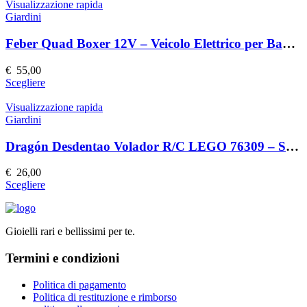
nella
ha
Visualizzazione rapida
pagina
più
Giardini
del
varianti.
prodotto
Le
Feber Quad Boxer 12V – Veicolo Elettrico per Bambini
opzioni
possono
€
55,00
essere
Questo
Scegliere
scelte
prodotto
nella
ha
Visualizzazione rapida
pagina
più
Giardini
del
varianti.
prodotto
Le
Dragón Desdentao Volador R/C LEGO 76309 – Set Costruzioni Volante
opzioni
possono
€
26,00
essere
Questo
Scegliere
scelte
prodotto
nella
ha
pagina
più
del
Gioielli rari e bellissimi per te.
varianti.
prodotto
Le
Termini e condizioni
opzioni
possono
essere
Politica di pagamento
scelte
Politica di restituzione e rimborso