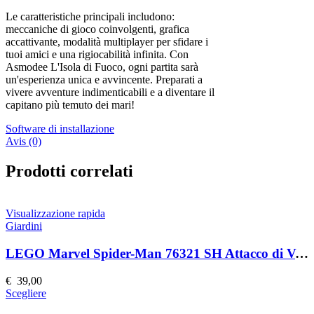
Le caratteristiche principali includono:
meccaniche di gioco coinvolgenti, grafica
accattivante, modalità multiplayer per sfidare i
tuoi amici e una rigiocabilità infinita. Con
Asmodee L'Isola di Fuoco, ogni partita sarà
un'esperienza unica e avvincente. Preparati a
vivere avventure indimenticabili e a diventare il
capitano più temuto dei mari!
Software di installazione
Avis (0)
Prodotti correlati
Visualizzazione rapida
Giardini
LEGO Marvel Spider-Man 76321 SH Attacco di Venom
€
39,00
Questo
Scegliere
prodotto