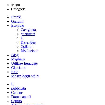
Menu
Categorie
Fronte
Giardini
Esempio
Cavigliera
pubblicità
E
Dava idee
Collane
Risoluzione
Blog
Magliette
Utilizzo frequente
Chi siamo
Rete
Mostra degli ordini
E
pubblicità
Collane
Donne attuali
Squillo