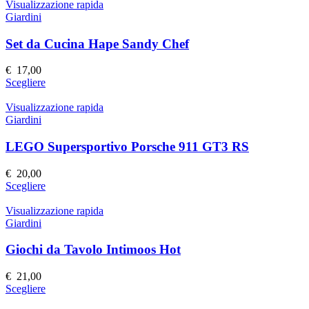
ha
Visualizzazione rapida
pagina
più
Giardini
del
varianti.
prodotto
Le
Set da Cucina Hape Sandy Chef
opzioni
possono
€
17,00
essere
Questo
Scegliere
scelte
prodotto
nella
ha
Visualizzazione rapida
pagina
più
Giardini
del
varianti.
prodotto
Le
LEGO Supersportivo Porsche 911 GT3 RS
opzioni
possono
€
20,00
essere
Questo
Scegliere
scelte
prodotto
nella
ha
Visualizzazione rapida
pagina
più
Giardini
del
varianti.
prodotto
Le
Giochi da Tavolo Intimoos Hot
opzioni
possono
€
21,00
essere
Questo
Scegliere
scelte
prodotto