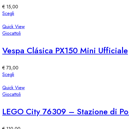
essere
€
15,00
scelte
Questo
Scegli
nella
prodotto
pagina
ha
Quick View
del
più
Giocattoli
prodotto
varianti.
Le
Vespa Clásica PX150 Mini Ufficiale
opzioni
possono
essere
€
73,00
scelte
Questo
Scegli
nella
prodotto
pagina
ha
Quick View
del
più
Giocattoli
prodotto
varianti.
Le
LEGO City 76309 – Stazione di Pol
opzioni
possono
essere
€
110,00