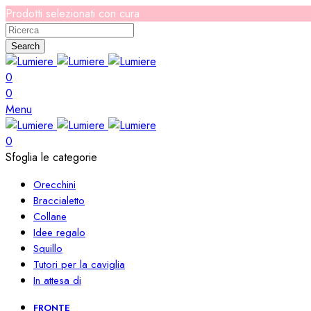
Prodotti selezionati con cura
Search
0
0
Menu
0
Sfoglia le categorie
Orecchini
Braccialetto
Collane
Idee regalo
Squillo
Tutori per la caviglia
In attesa di
FRONTE