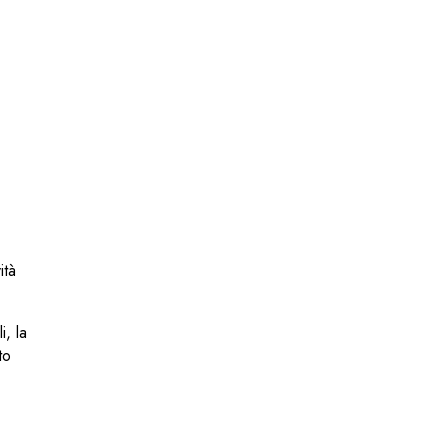
ità
i, la
to