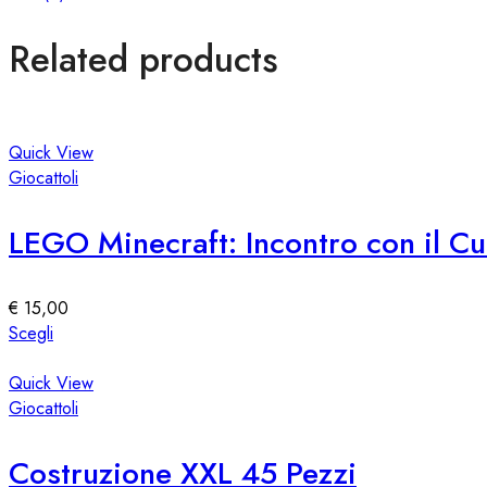
Related products
Quick View
Giocattoli
LEGO Minecraft: Incontro con il C
€
15,00
Questo
Scegli
prodotto
ha
Quick View
più
Giocattoli
varianti.
Le
Costruzione XXL 45 Pezzi
opzioni