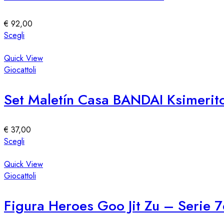
possono
essere
€
92,00
scelte
Questo
Scegli
nella
prodotto
pagina
ha
Quick View
del
più
Giocattoli
prodotto
varianti.
Le
Set Maletín Casa BANDAI Ksimerito 
opzioni
possono
essere
€
37,00
scelte
Questo
Scegli
nella
prodotto
pagina
ha
Quick View
del
più
Giocattoli
prodotto
varianti.
Le
Figura Heroes Goo Jit Zu – Serie 
opzioni
possono