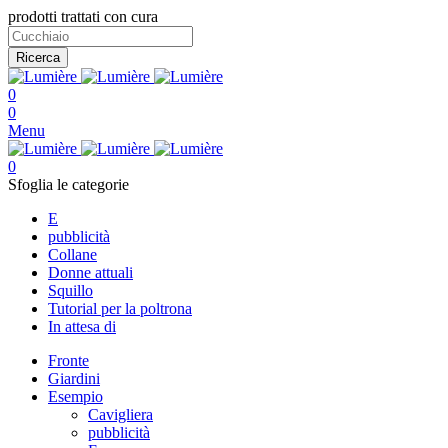
prodotti trattati con cura
Ricerca
0
0
Menu
0
Sfoglia le categorie
E
pubblicità
Collane
Donne attuali
Squillo
Tutorial per la poltrona
In attesa di
Fronte
Giardini
Esempio
Cavigliera
pubblicità