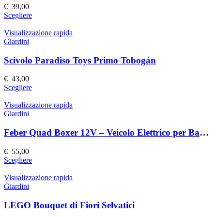
possono
€
39,00
essere
Questo
Scegliere
scelte
prodotto
nella
ha
Visualizzazione rapida
pagina
più
Giardini
del
varianti.
prodotto
Le
Scivolo Paradiso Toys Primo Tobogán
opzioni
possono
€
43,00
essere
Questo
Scegliere
scelte
prodotto
nella
ha
Visualizzazione rapida
pagina
più
Giardini
del
varianti.
prodotto
Le
Feber Quad Boxer 12V – Veicolo Elettrico per Bambini
opzioni
possono
€
55,00
essere
Questo
Scegliere
scelte
prodotto
nella
ha
Visualizzazione rapida
pagina
più
Giardini
del
varianti.
prodotto
Le
LEGO Bouquet di Fiori Selvatici
opzioni