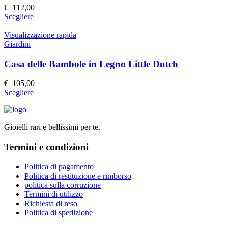
possono
€
112,00
essere
Questo
Scegliere
scelte
prodotto
nella
ha
Visualizzazione rapida
pagina
più
Giardini
del
varianti.
prodotto
Le
Casa delle Bambole in Legno Little Dutch
opzioni
possono
€
105,00
essere
Questo
Scegliere
scelte
prodotto
nella
ha
pagina
più
del
Gioielli rari e bellissimi per te.
varianti.
prodotto
Le
Termini e condizioni
opzioni
possono
essere
Politica di pagamento
scelte
Politica di restituzione e rimborso
nella
politica sulla corruzione
pagina
Termini di utilizzo
del
Richiesta di reso
prodotto
Politica di spedizione