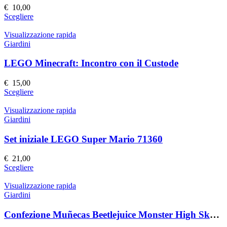
possono
€
10,00
essere
Questo
Scegliere
scelte
prodotto
nella
ha
Visualizzazione rapida
pagina
più
Giardini
del
varianti.
prodotto
Le
LEGO Minecraft: Incontro con il Custode
opzioni
possono
€
15,00
essere
Questo
Scegliere
scelte
prodotto
nella
ha
Visualizzazione rapida
pagina
più
Giardini
del
varianti.
prodotto
Le
Set iniziale LEGO Super Mario 71360
opzioni
possono
€
21,00
essere
Questo
Scegliere
scelte
prodotto
nella
ha
Visualizzazione rapida
pagina
più
Giardini
del
varianti.
prodotto
Le
Confezione Muñecas Beetlejuice Monster High Skullector
opzioni