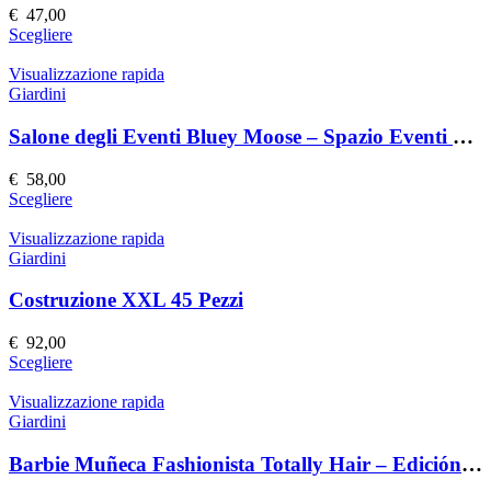
possono
€
47,00
essere
Questo
Scegliere
scelte
prodotto
nella
ha
Visualizzazione rapida
pagina
più
Giardini
del
varianti.
prodotto
Le
Salone degli Eventi Bluey Moose – Spazio Eventi Elegante e Versatile
opzioni
possono
€
58,00
essere
Questo
Scegliere
scelte
prodotto
nella
ha
Visualizzazione rapida
pagina
più
Giardini
del
varianti.
prodotto
Le
Costruzione XXL 45 Pezzi
opzioni
possono
€
92,00
essere
Questo
Scegliere
scelte
prodotto
nella
ha
Visualizzazione rapida
pagina
più
Giardini
del
varianti.
prodotto
Le
Barbie Muñeca Fashionista Totally Hair – Edición Speciale
opzioni