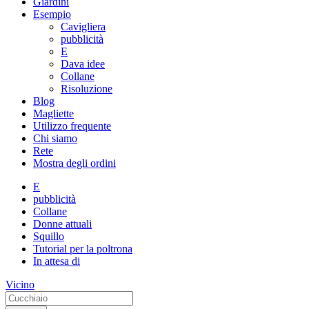
Giardini
Esempio
Cavigliera
pubblicità
E
Dava idee
Collane
Risoluzione
Blog
Magliette
Utilizzo frequente
Chi siamo
Rete
Mostra degli ordini
E
pubblicità
Collane
Donne attuali
Squillo
Tutorial per la poltrona
In attesa di
Vicino