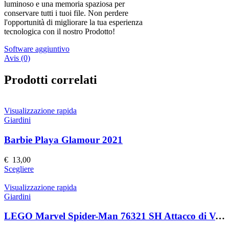
luminoso e una memoria spaziosa per
conservare tutti i tuoi file. Non perdere
l'opportunità di migliorare la tua esperienza
tecnologica con il nostro Prodotto!
Software aggiuntivo
Avis (0)
Prodotti correlati
Visualizzazione rapida
Giardini
Barbie Playa Glamour 2021
€
13,00
Questo
Scegliere
prodotto
ha
Visualizzazione rapida
più
Giardini
varianti.
Le
LEGO Marvel Spider-Man 76321 SH Attacco di Venom
opzioni