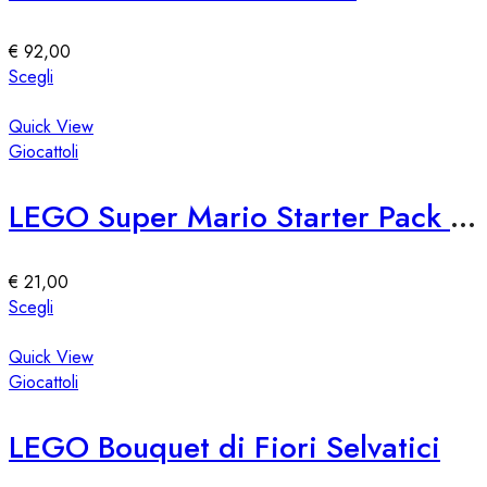
possono
essere
€
92,00
scelte
Questo
Scegli
nella
prodotto
pagina
ha
Quick View
del
più
Giocattoli
prodotto
varianti.
Le
LEGO Super Mario Starter Pack 71360
opzioni
possono
essere
€
21,00
scelte
Questo
Scegli
nella
prodotto
pagina
ha
Quick View
del
più
Giocattoli
prodotto
varianti.
Le
LEGO Bouquet di Fiori Selvatici
opzioni
possono