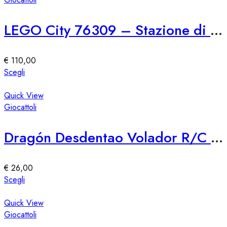
LEGO City 76309 – Stazione di Polizia Marina
€
110,00
Questo
Scegli
prodotto
ha
Quick View
più
Giocattoli
varianti.
Le
Dragón Desdentao Volador R/C LEGO 76309 – Set Costruzioni Volante
opzioni
possono
essere
€
26,00
scelte
Questo
Scegli
nella
prodotto
pagina
ha
Quick View
del
più
Giocattoli
prodotto
varianti.