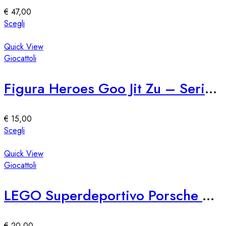
essere
€
47,00
scelte
Questo
Scegli
nella
prodotto
pagina
ha
Quick View
del
più
Giocattoli
prodotto
varianti.
Le
Figura Heroes Goo Jit Zu – Serie 76309
opzioni
possono
essere
€
15,00
scelte
Questo
Scegli
nella
prodotto
pagina
ha
Quick View
del
più
Giocattoli
prodotto
varianti.
Le
LEGO Superdeportivo Porsche 911 GT3 RS
opzioni
possono
essere
€
20,00