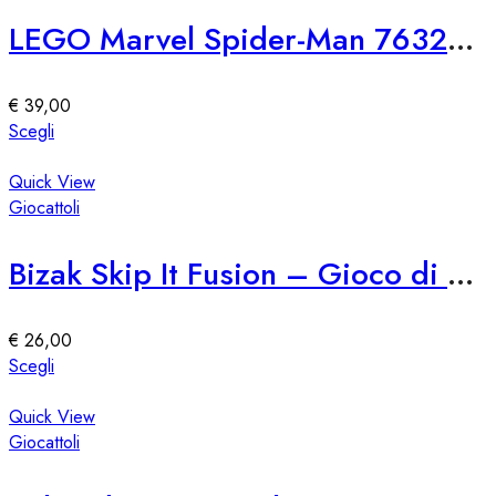
Le
LEGO Marvel Spider-Man 76321 SH Attacco di Venom
opzioni
possono
essere
€
39,00
scelte
Questo
Scegli
nella
prodotto
pagina
ha
Quick View
del
più
Giocattoli
prodotto
varianti.
Le
Bizak Skip It Fusion – Gioco di Saltare e Girare
opzioni
possono
essere
€
26,00
scelte
Questo
Scegli
nella
prodotto
pagina
ha
Quick View
del
più
Giocattoli
prodotto
varianti.
Le