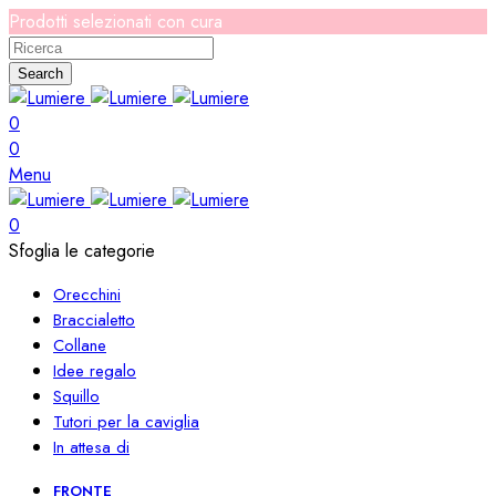
Prodotti selezionati con cura
Search
0
0
Menu
0
Sfoglia le categorie
Orecchini
Braccialetto
Collane
Idee regalo
Squillo
Tutori per la caviglia
In attesa di
FRONTE