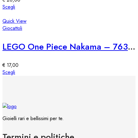
scelte
Questo
Scegli
nella
prodotto
pagina
ha
Quick View
del
più
Giocattoli
prodotto
varianti.
Le
LEGO One Piece Nakama – 76309
opzioni
possono
essere
€
17,00
scelte
Questo
Scegli
nella
prodotto
pagina
ha
del
più
prodotto
varianti.
Le
opzioni
Gioielli rari e bellissimi per te.
possono
essere
Termini e politiche
scelte