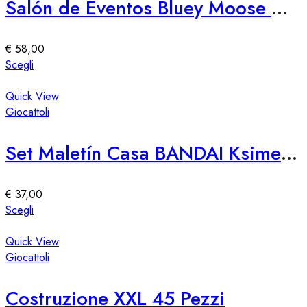
Salón de Eventos Bluey Moose – Spazio Eventi Elegante e Versatile
opzioni
possono
essere
€
58,00
scelte
Questo
Scegli
nella
prodotto
pagina
ha
Quick View
del
più
Giocattoli
prodotto
varianti.
Le
Set Maletín Casa BANDAI Ksimerito Chivatita – Giocattolo Interattivo
opzioni
possono
essere
€
37,00
scelte
Questo
Scegli
nella
prodotto
pagina
ha
Quick View
del
più
Giocattoli
prodotto
varianti.
Le
Costruzione XXL 45 Pezzi
opzioni