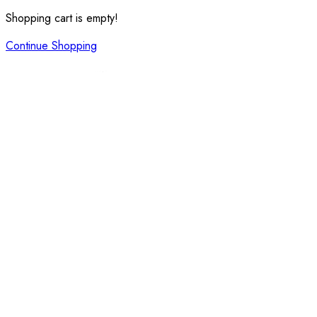
Shopping cart is empty!
Continue Shopping
LEGO Icons McLaren MP4/4 e Ayrton Senna – Set 10330
€
63,00
Price:
price:
Clear
LEGO
Icons
Aggiungi al carrello