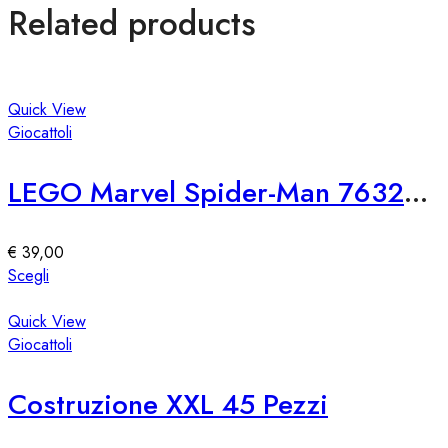
Related products
Quick View
Giocattoli
LEGO Marvel Spider-Man 76321 SH Attacco di Venom
€
39,00
Questo
Scegli
prodotto
ha
Quick View
più
Giocattoli
varianti.
Le
Costruzione XXL 45 Pezzi
opzioni
possono