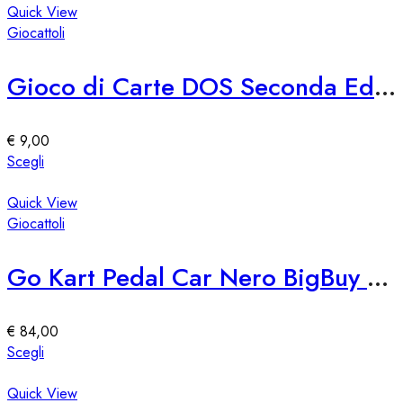
pagina
ha
Quick View
del
più
Giocattoli
prodotto
varianti.
Le
Gioco di Carte DOS Seconda Edizione Mattel
opzioni
possono
essere
€
9,00
scelte
Questo
Scegli
nella
prodotto
pagina
ha
Quick View
del
più
Giocattoli
prodotto
varianti.
Le
Go Kart Pedal Car Nero BigBuy Fun
opzioni
possono
essere
€
84,00
scelte
Questo
Scegli
nella
prodotto
pagina
ha
Quick View