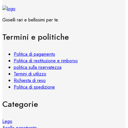
prodotto
varianti.
Le
opzioni
Gioielli rari e bellissimi per te.
possono
essere
Termini e politiche
scelte
nella
pagina
Politica di pagamento
del
Politica di restituzione e rimborso
prodotto
politica sulla riservatezza
Termini di utilizzo
Richiesta di reso
Politica di spedizione
Categorie
Lego
Anello penetrante