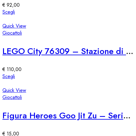
essere
€
92,00
scelte
Questo
Scegli
nella
prodotto
pagina
ha
Quick View
del
più
Giocattoli
prodotto
varianti.
Le
LEGO City 76309 – Stazione di Polizia Marina
opzioni
possono
essere
€
110,00
scelte
Questo
Scegli
nella
prodotto
pagina
ha
Quick View
del
più
Giocattoli
prodotto
varianti.
Le
Figura Heroes Goo Jit Zu – Serie 76309
opzioni
possono
essere
€
15,00