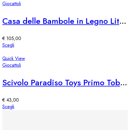
del
più
Giocattoli
prodotto
varianti.
Le
Casa delle Bambole in Legno Little Dutch
opzioni
possono
essere
€
105,00
scelte
Questo
Scegli
nella
prodotto
pagina
ha
Quick View
del
più
Giocattoli
prodotto
varianti.
Le
Scivolo Paradiso Toys Primo Tobogán
opzioni
possono
essere
€
43,00
scelte
Questo
Scegli
nella
prodotto
pagina
ha
del
più