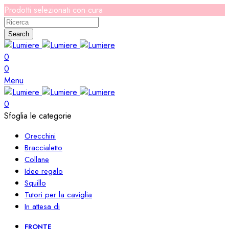
Prodotti selezionati con cura
Search
0
0
Menu
0
Sfoglia le categorie
Orecchini
Braccialetto
Collane
Idee regalo
Squillo
Tutori per la caviglia
In attesa di
FRONTE