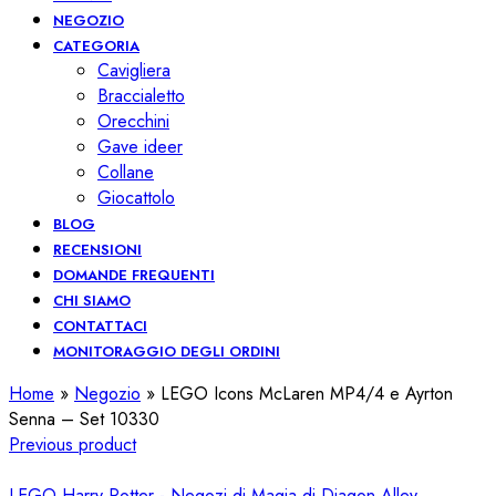
NEGOZIO
CATEGORIA
Cavigliera
Braccialetto
Orecchini
Gave ideer
Collane
Giocattolo
BLOG
RECENSIONI
DOMANDE FREQUENTI
CHI SIAMO
CONTATTACI
MONITORAGGIO DEGLI ORDINI
Home
»
Negozio
»
LEGO Icons McLaren MP4/4 e Ayrton
Senna – Set 10330
Previous product
LEGO Harry Potter - Negozi di Magia di Diagon Alley