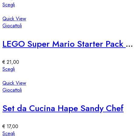
scelte
Questo
Scegli
nella
prodotto
pagina
ha
Quick View
del
più
Giocattoli
prodotto
varianti.
Le
LEGO Super Mario Starter Pack 71360
opzioni
possono
essere
€
21,00
scelte
Questo
Scegli
nella
prodotto
pagina
ha
Quick View
del
più
Giocattoli
prodotto
varianti.
Le
Set da Cucina Hape Sandy Chef
opzioni
possono
essere
€
17,00
scelte
Questo
Scegli