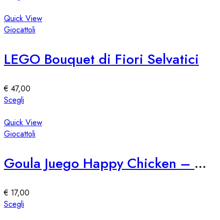
nella
prodotto
pagina
ha
Quick View
del
più
Giocattoli
prodotto
varianti.
Le
LEGO Bouquet di Fiori Selvatici
opzioni
possono
essere
€
47,00
scelte
Questo
Scegli
nella
prodotto
pagina
ha
Quick View
del
più
Giocattoli
prodotto
varianti.
Le
Goula Juego Happy Chicken – Gioco di Abilità per Bambini
opzioni
possono
essere
€
17,00
scelte
Questo
Scegli
nella
prodotto