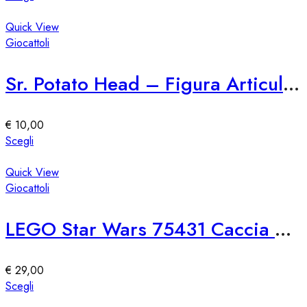
nella
prodotto
pagina
ha
Quick View
del
più
Giocattoli
prodotto
varianti.
Le
Sr. Potato Head – Figura Articulable Giocattolo
opzioni
possono
essere
€
10,00
scelte
Questo
Scegli
nella
prodotto
pagina
ha
Quick View
del
più
Giocattoli
prodotto
varianti.
Le
LEGO Star Wars 75431 Caccia Stellare TIE First Order
opzioni
possono
essere
€
29,00
scelte
Questo
Scegli
nella
prodotto