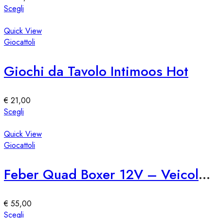
scelte
Questo
Scegli
nella
prodotto
pagina
ha
Quick View
del
più
Giocattoli
prodotto
varianti.
Le
Giochi da Tavolo Intimoos Hot
opzioni
possono
essere
€
21,00
scelte
Questo
Scegli
nella
prodotto
pagina
ha
Quick View
del
più
Giocattoli
prodotto
varianti.
Le
Feber Quad Boxer 12V – Veicolo Elettrico per Bambini
opzioni
possono
essere
€
55,00
scelte
Questo
Scegli