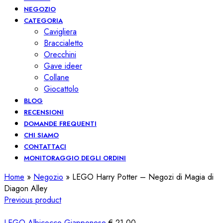
NEGOZIO
CATEGORIA
Cavigliera
Braccialetto
Orecchini
Gave ideer
Collane
Giocattolo
BLOG
RECENSIONI
DOMANDE FREQUENTI
CHI SIAMO
CONTATTACI
MONITORAGGIO DEGLI ORDINI
Home
»
Negozio
»
LEGO Harry Potter – Negozi di Magia di
Diagon Alley
Previous product
LEGO Albicocco Giapponese
€
21,00