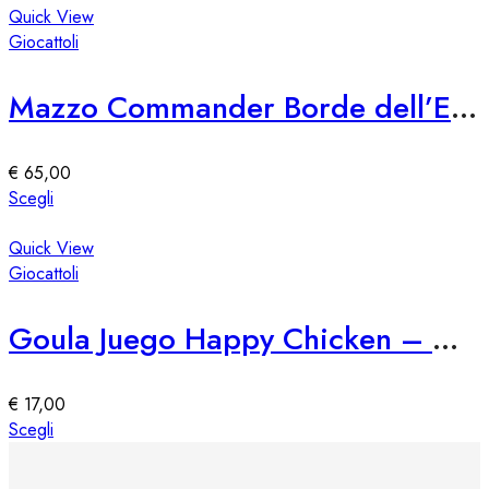
pagina
ha
Quick View
del
più
Giocattoli
prodotto
varianti.
Le
Mazzo Commander Borde dell’Eternità
opzioni
possono
essere
€
65,00
scelte
Questo
Scegli
nella
prodotto
pagina
ha
Quick View
del
più
Giocattoli
prodotto
varianti.
Le
Goula Juego Happy Chicken – Gioco di Abilità per Bambini
opzioni
possono
essere
€
17,00
scelte
Questo
Scegli
nella
prodotto
pagina
ha