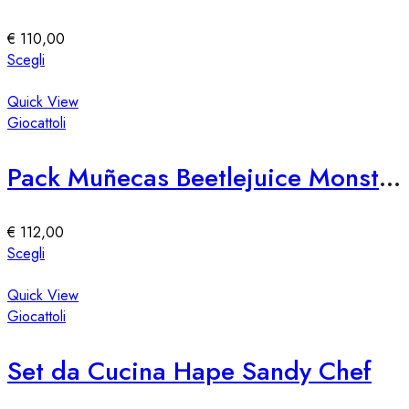
possono
essere
€
110,00
scelte
Questo
Scegli
nella
prodotto
pagina
ha
Quick View
del
più
Giocattoli
prodotto
varianti.
Le
Pack Muñecas Beetlejuice Monster High Skullector
opzioni
possono
essere
€
112,00
scelte
Questo
Scegli
nella
prodotto
pagina
ha
Quick View
del
più
Giocattoli
prodotto
varianti.
Le
Set da Cucina Hape Sandy Chef
opzioni
possono