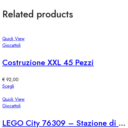
Related products
Quick View
Giocattoli
Costruzione XXL 45 Pezzi
€
92,00
Questo
Scegli
prodotto
ha
Quick View
più
Giocattoli
varianti.
Le
LEGO City 76309 – Stazione di Polizia Marina
opzioni