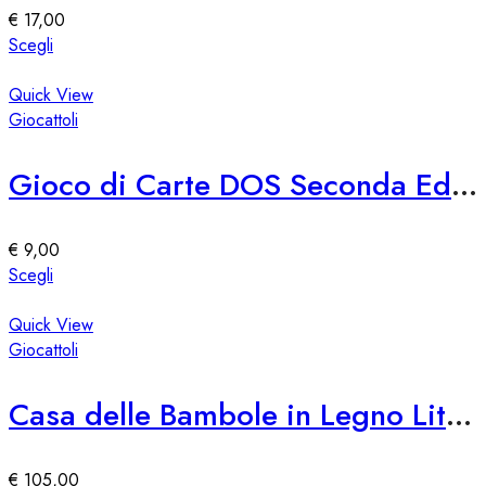
essere
€
17,00
scelte
Questo
Scegli
nella
prodotto
pagina
ha
Quick View
del
più
Giocattoli
prodotto
varianti.
Le
Gioco di Carte DOS Seconda Edizione Mattel
opzioni
possono
essere
€
9,00
scelte
Questo
Scegli
nella
prodotto
pagina
ha
Quick View
del
più
Giocattoli
prodotto
varianti.
Le
Casa delle Bambole in Legno Little Dutch
opzioni
possono
essere
€
105,00