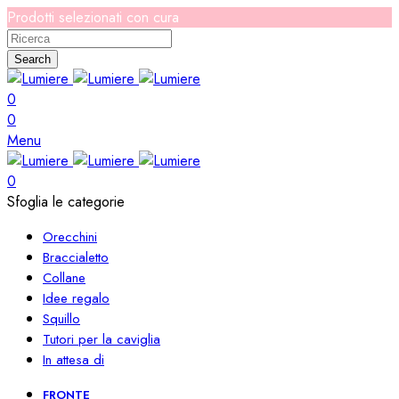
Prodotti selezionati con cura
Search
0
0
Menu
0
Sfoglia le categorie
Orecchini
Braccialetto
Collane
Idee regalo
Squillo
Tutori per la caviglia
In attesa di
FRONTE