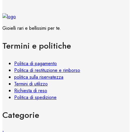
del
più
prodotto
varianti.
Le
opzioni
Gioielli rari e bellissimi per te.
possono
essere
Termini e politiche
scelte
nella
pagina
Politica di pagamento
del
Politica di restituzione e rimborso
prodotto
politica sulla riservatezza
Termini di utilizzo
Richiesta di reso
Politica di spedizione
Categorie