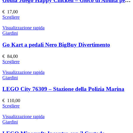
Goula Juego Happy Chicken – Gioco di Abilità per Bambini
opzioni
possono
€
17,00
essere
Questo
Scegliere
scelte
prodotto
nella
ha
Visualizzazione rapida
pagina
più
Giardini
del
varianti.
prodotto
Le
Go Kart a pedali Nero BigBuy Divertimento
opzioni
possono
€
84,00
essere
Questo
Scegliere
scelte
prodotto
nella
ha
Visualizzazione rapida
pagina
più
Giardini
del
varianti.
prodotto
Le
LEGO City 76309 – Stazione della Polizia Marina
opzioni
possono
€
110,00
essere
Questo
Scegliere
scelte
prodotto
nella
ha
Visualizzazione rapida
pagina
più
Giardini
del
varianti.
prodotto
Le