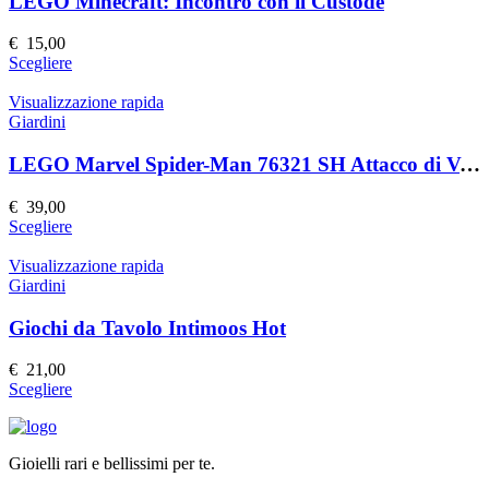
LEGO Minecraft: Incontro con il Custode
opzioni
possono
€
15,00
essere
Questo
Scegliere
scelte
prodotto
nella
ha
Visualizzazione rapida
pagina
più
Giardini
del
varianti.
prodotto
Le
LEGO Marvel Spider-Man 76321 SH Attacco di Venom
opzioni
possono
€
39,00
essere
Questo
Scegliere
scelte
prodotto
nella
ha
Visualizzazione rapida
pagina
più
Giardini
del
varianti.
prodotto
Le
Giochi da Tavolo Intimoos Hot
opzioni
possono
€
21,00
essere
Questo
Scegliere
scelte
prodotto
nella
ha
pagina
più
del
Gioielli rari e bellissimi per te.
varianti.
prodotto
Le