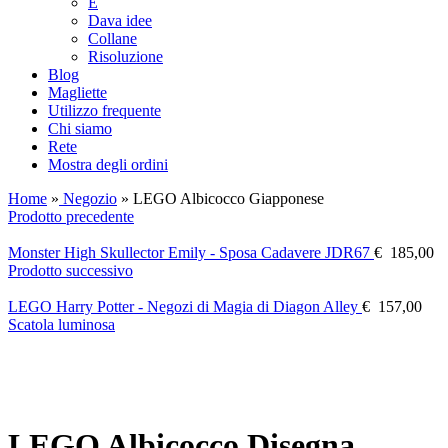
E
Dava idee
Collane
Risoluzione
Blog
Magliette
Utilizzo frequente
Chi siamo
Rete
Mostra degli ordini
Home
»
Negozio
»
LEGO Albicocco Giapponese
Prodotto precedente
Monster High Skullector Emily - Sposa Cadavere JDR67
€
185,00
Prodotto successivo
LEGO Harry Potter - Negozi di Magia di Diagon Alley
€
157,00
Scatola luminosa
LEGO Albicocco Disegna