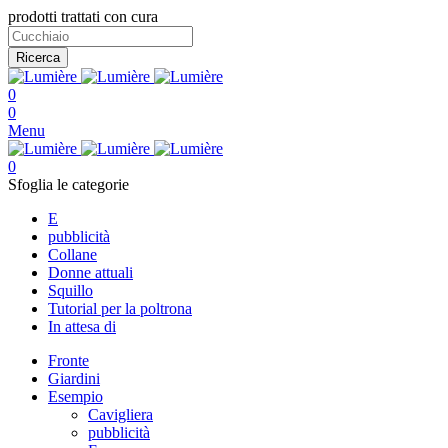
prodotti trattati con cura
Ricerca
0
0
Menu
0
Sfoglia le categorie
E
pubblicità
Collane
Donne attuali
Squillo
Tutorial per la poltrona
In attesa di
Fronte
Giardini
Esempio
Cavigliera
pubblicità