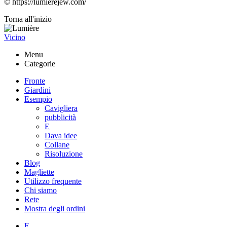
© https://lumierejew.com/
Torna all'inizio
Vicino
Menu
Categorie
Fronte
Giardini
Esempio
Cavigliera
pubblicità
E
Dava idee
Collane
Risoluzione
Blog
Magliette
Utilizzo frequente
Chi siamo
Rete
Mostra degli ordini
E