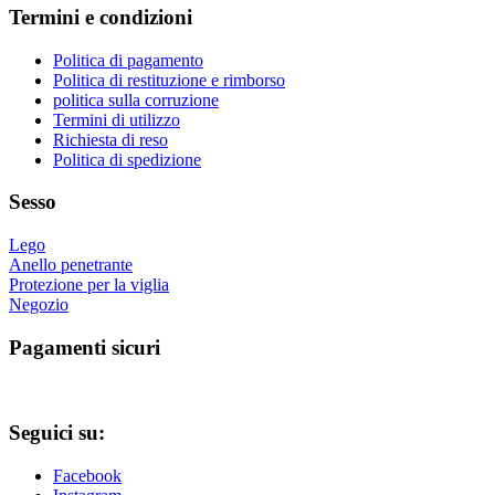
Termini e condizioni
opzioni
possono
essere
Politica di pagamento
scelte
Politica di restituzione e rimborso
nella
politica sulla corruzione
pagina
Termini di utilizzo
del
Richiesta di reso
prodotto
Politica di spedizione
Sesso
Lego
Anello penetrante
Protezione per la viglia
Negozio
Pagamenti sicuri
Seguici su:
Facebook