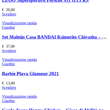
LEGO Supersportivo Porsche 911 GT3 RS
opzioni
possono
€
20,00
essere
Questo
Scegliere
scelte
prodotto
nella
ha
Visualizzazione rapida
pagina
più
Giardini
del
varianti.
prodotto
Le
Set Maletín Casa BANDAI Ksimerito Chivatita – Giocattolo Interattivo
opzioni
possono
€
37,00
essere
Questo
Scegliere
scelte
prodotto
nella
ha
Visualizzazione rapida
pagina
più
Giardini
del
varianti.
prodotto
Le
Barbie Playa Glamour 2021
opzioni
possono
€
13,00
essere
Questo
Scegliere
scelte
prodotto
nella
ha
Visualizzazione rapida
pagina
più
Giardini
del
varianti.
prodotto
Le