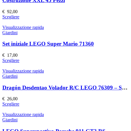
Costruzione XXL 45 Pezzi
€
92,00
Questo
Scegliere
prodotto
ha
Visualizzazione rapida
più
Giardini
varianti.
Le
Set iniziale LEGO Super Mario 71360
opzioni
possono
€
17,00
essere
Questo
Scegliere
scelte
prodotto
nella
ha
Visualizzazione rapida
pagina
più
Giardini
del
varianti.
prodotto
Le
Dragón Desdentao Volador R/C LEGO 76309 – Set Costruzioni Volante
opzioni
possono
€
26,00
essere
Questo
Scegliere
scelte
prodotto
nella
ha
Visualizzazione rapida
pagina
più
Giardini
del
varianti.
prodotto
Le