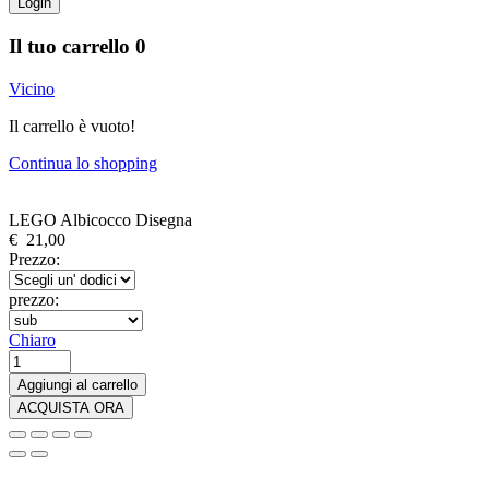
Login
Il tuo carrello
0
Vicino
Il carrello è vuoto!
Continua lo shopping
LEGO Albicocco Disegna
€
21,00
Prezzo:
prezzo:
Chiaro
LEGO
Albicocco
Aggiungi al carrello
Giapponese
ACQUISTA ORA
quantità