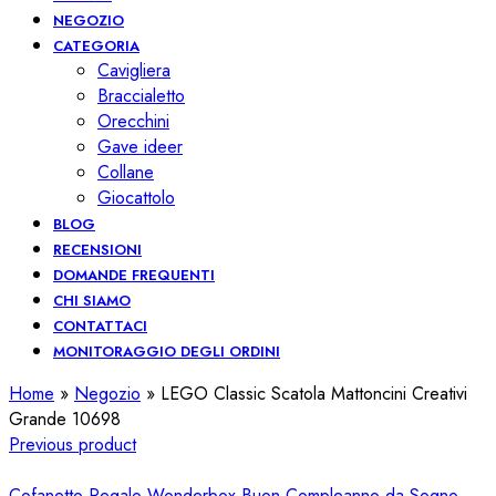
NEGOZIO
CATEGORIA
Cavigliera
Braccialetto
Orecchini
Gave ideer
Collane
Giocattolo
BLOG
RECENSIONI
DOMANDE FREQUENTI
CHI SIAMO
CONTATTACI
MONITORAGGIO DEGLI ORDINI
Home
»
Negozio
»
LEGO Classic Scatola Mattoncini Creativi
Grande 10698
Previous product
Cofanetto Regalo Wonderbox Buon Compleanno da Sogno