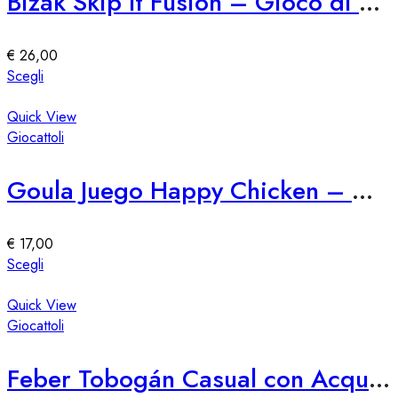
Bizak Skip It Fusion – Gioco di Saltare e Girare
opzioni
possono
essere
€
26,00
scelte
Questo
Scegli
nella
prodotto
pagina
ha
Quick View
del
più
Giocattoli
prodotto
varianti.
Le
Goula Juego Happy Chicken – Gioco di Abilità per Bambini
opzioni
possono
essere
€
17,00
scelte
Questo
Scegli
nella
prodotto
pagina
ha
Quick View
del
più
Giocattoli
prodotto
varianti.
Le
Feber Tobogán Casual con Acqua e Diversión
opzioni