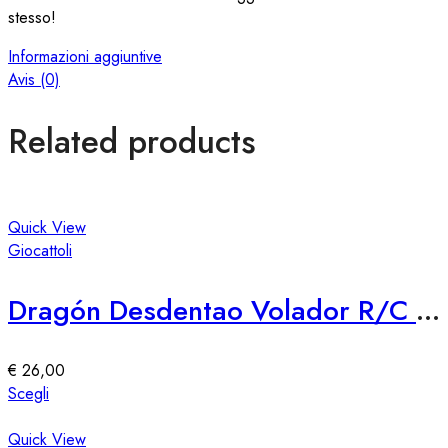
stesso!
Informazioni aggiuntive
Avis (0)
Related products
Quick View
Giocattoli
Dragón Desdentao Volador R/C LEGO 76309 – Set Costruzioni Volante
€
26,00
Questo
Scegli
prodotto
ha
Quick View