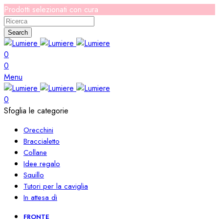
Prodotti selezionati con cura
Search
0
0
Menu
0
Sfoglia le categorie
Orecchini
Braccialetto
Collane
Idee regalo
Squillo
Tutori per la caviglia
In attesa di
FRONTE