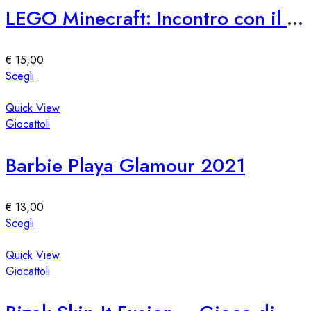
Le
LEGO Minecraft: Incontro con il Custode
opzioni
possono
essere
€
15,00
scelte
Questo
Scegli
nella
prodotto
pagina
ha
Quick View
del
più
Giocattoli
prodotto
varianti.
Le
Barbie Playa Glamour 2021
opzioni
possono
essere
€
13,00
scelte
Questo
Scegli
nella
prodotto
pagina
ha
Quick View
del
più
Giocattoli
prodotto
varianti.
Le