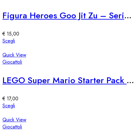
prodotto
varianti.
Le
Figura Heroes Goo Jit Zu – Serie 76309
opzioni
possono
essere
€
15,00
scelte
Questo
Scegli
nella
prodotto
pagina
ha
Quick View
del
più
Giocattoli
prodotto
varianti.
Le
LEGO Super Mario Starter Pack 71360
opzioni
possono
essere
€
17,00
scelte
Questo
Scegli
nella
prodotto
pagina
ha
Quick View
del
più
Giocattoli
prodotto
varianti.