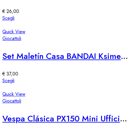
possono
essere
€
26,00
scelte
Questo
Scegli
nella
prodotto
pagina
ha
Quick View
del
più
Giocattoli
prodotto
varianti.
Le
Set Maletín Casa BANDAI Ksimerito Chivatita – Giocattolo Interattivo
opzioni
possono
essere
€
37,00
scelte
Questo
Scegli
nella
prodotto
pagina
ha
Quick View
del
più
Giocattoli
prodotto
varianti.
Le
Vespa Clásica PX150 Mini Ufficiale
opzioni
possono