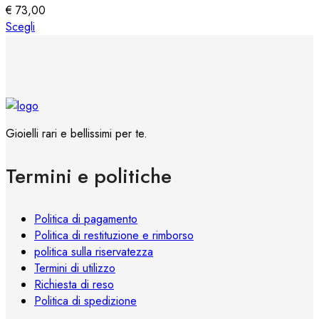
essere
€
73,00
scelte
Questo
Scegli
nella
prodotto
pagina
ha
del
più
prodotto
varianti.
Le
opzioni
Gioielli rari e bellissimi per te.
possono
essere
Termini e politiche
scelte
nella
pagina
Politica di pagamento
del
Politica di restituzione e rimborso
prodotto
politica sulla riservatezza
Termini di utilizzo
Richiesta di reso
Politica di spedizione