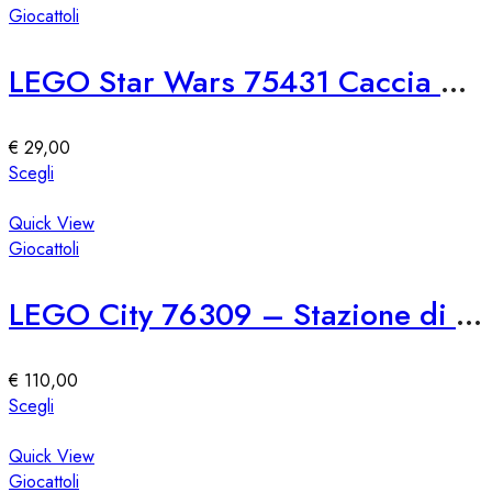
più
Giocattoli
varianti.
Le
LEGO Star Wars 75431 Caccia Stellare TIE First Order
opzioni
possono
essere
€
29,00
scelte
Questo
Scegli
nella
prodotto
pagina
ha
Quick View
del
più
Giocattoli
prodotto
varianti.
Le
LEGO City 76309 – Stazione di Polizia Marina
opzioni
possono
essere
€
110,00
scelte
Questo
Scegli
nella
prodotto
pagina
ha
Quick View
del
più
Giocattoli