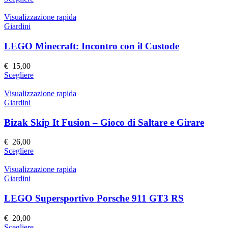
scelte
prodotto
nella
ha
Visualizzazione rapida
pagina
più
Giardini
del
varianti.
prodotto
Le
LEGO Minecraft: Incontro con il Custode
opzioni
possono
€
15,00
essere
Questo
Scegliere
scelte
prodotto
nella
ha
Visualizzazione rapida
pagina
più
Giardini
del
varianti.
prodotto
Le
Bizak Skip It Fusion – Gioco di Saltare e Girare
opzioni
possono
€
26,00
essere
Questo
Scegliere
scelte
prodotto
nella
ha
Visualizzazione rapida
pagina
più
Giardini
del
varianti.
prodotto
Le
LEGO Supersportivo Porsche 911 GT3 RS
opzioni
possono
€
20,00
essere
Questo
Scegliere