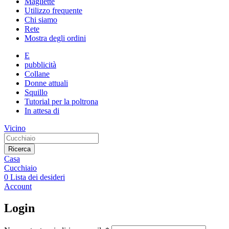
Magliette
Utilizzo frequente
Chi siamo
Rete
Mostra degli ordini
E
pubblicità
Collane
Donne attuali
Squillo
Tutorial per la poltrona
In attesa di
Vicino
Ricerca
Casa
Cucchiaio
0
Lista dei desideri
Account
Login