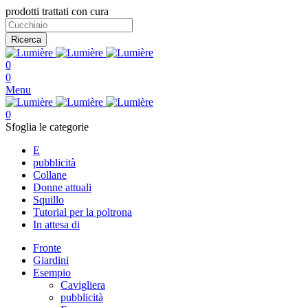
prodotti trattati con cura
Ricerca
0
0
Menu
0
Sfoglia le categorie
E
pubblicità
Collane
Donne attuali
Squillo
Tutorial per la poltrona
In attesa di
Fronte
Giardini
Esempio
Cavigliera
pubblicità