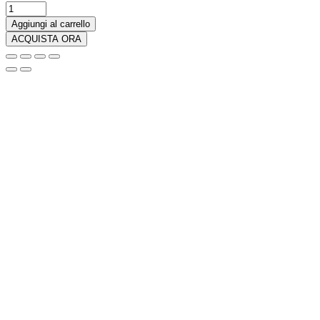
Pokemon
Tin
Aggiungi al carrello
da
ACQUISTA ORA
Collezione
Team
Rocket
Mewtwo-
Ex
-
Edizione
Speciale
quantità