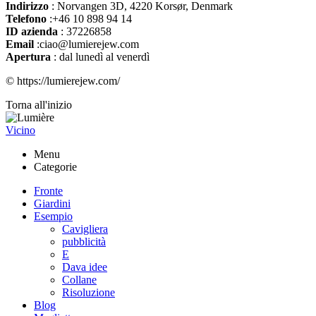
Indirizzo
:
Norvangen 3D, 4220 Korsør, Denmark
Telefono
:+46 10 898 94 14
ID azienda
: 37226858
Email
:ciao@lumierejew.com
Apertura
: dal lunedì al venerdì
© https://lumierejew.com/
Torna all'inizio
Vicino
Menu
Categorie
Fronte
Giardini
Esempio
Cavigliera
pubblicità
E
Dava idee
Collane
Risoluzione
Blog