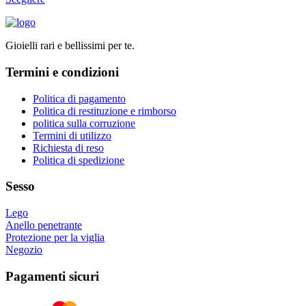
scelte
prodotto
nella
ha
pagina
più
del
Gioielli rari e bellissimi per te.
varianti.
prodotto
Le
Termini e condizioni
opzioni
possono
essere
Politica di pagamento
scelte
Politica di restituzione e rimborso
nella
politica sulla corruzione
pagina
Termini di utilizzo
del
Richiesta di reso
prodotto
Politica di spedizione
Sesso
Lego
Anello penetrante
Protezione per la viglia
Negozio
Pagamenti sicuri