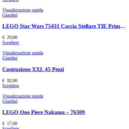
scelte
prodotto
nella
ha
Visualizzazione rapida
pagina
più
Giardini
del
varianti.
prodotto
Le
LEGO Star Wars 75431 Caccia Stellare TIE Primo Ordine
opzioni
possono
€
29,00
essere
Questo
Scegliere
scelte
prodotto
nella
ha
Visualizzazione rapida
pagina
più
Giardini
del
varianti.
prodotto
Le
Costruzione XXL 45 Pezzi
opzioni
possono
€
92,00
essere
Questo
Scegliere
scelte
prodotto
nella
ha
Visualizzazione rapida
pagina
più
Giardini
del
varianti.
prodotto
Le
LEGO One Piece Nakama – 76309
opzioni
possono
€
17,00
essere
Questo
Scegliere