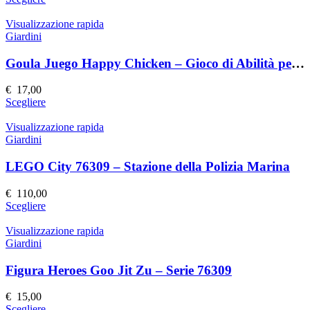
scelte
prodotto
nella
ha
Visualizzazione rapida
pagina
più
Giardini
del
varianti.
prodotto
Le
Goula Juego Happy Chicken – Gioco di Abilità per Bambini
opzioni
possono
€
17,00
essere
Questo
Scegliere
scelte
prodotto
nella
ha
Visualizzazione rapida
pagina
più
Giardini
del
varianti.
prodotto
Le
LEGO City 76309 – Stazione della Polizia Marina
opzioni
possono
€
110,00
essere
Questo
Scegliere
scelte
prodotto
nella
ha
Visualizzazione rapida
pagina
più
Giardini
del
varianti.
prodotto
Le
Figura Heroes Goo Jit Zu – Serie 76309
opzioni
possono
€
15,00
essere
Questo
Scegliere