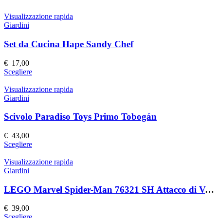
Visualizzazione rapida
Giardini
Set da Cucina Hape Sandy Chef
€
17,00
Questo
Scegliere
prodotto
ha
Visualizzazione rapida
più
Giardini
varianti.
Le
Scivolo Paradiso Toys Primo Tobogán
opzioni
possono
€
43,00
essere
Questo
Scegliere
scelte
prodotto
nella
ha
Visualizzazione rapida
pagina
più
Giardini
del
varianti.
prodotto
Le
LEGO Marvel Spider-Man 76321 SH Attacco di Venom
opzioni
possono
€
39,00
essere
Questo
Scegliere