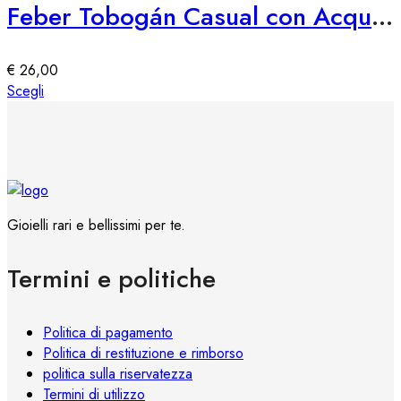
Le
Feber Tobogán Casual con Acqua e Diversión
opzioni
possono
essere
€
26,00
scelte
Questo
Scegli
nella
prodotto
pagina
ha
del
più
prodotto
varianti.
Le
opzioni
Gioielli rari e bellissimi per te.
possono
essere
Termini e politiche
scelte
nella
pagina
Politica di pagamento
del
Politica di restituzione e rimborso
prodotto
politica sulla riservatezza
Termini di utilizzo