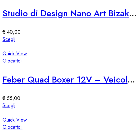
varianti.
Le
Studio di Design Nano Art Bizak 76309
opzioni
possono
essere
€
40,00
scelte
Questo
Scegli
nella
prodotto
pagina
ha
Quick View
del
più
Giocattoli
prodotto
varianti.
Le
Feber Quad Boxer 12V – Veicolo Elettrico per Bambini
opzioni
possono
essere
€
55,00
scelte
Questo
Scegli
nella
prodotto
pagina
ha
Quick View
del
più
Giocattoli
prodotto
varianti.