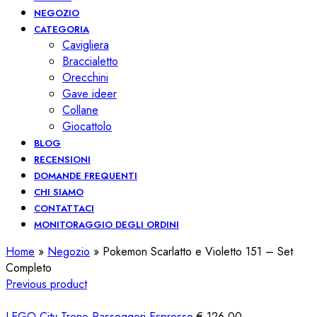
NEGOZIO
CATEGORIA
Cavigliera
Braccialetto
Orecchini
Gave ideer
Collane
Giocattolo
BLOG
RECENSIONI
DOMANDE FREQUENTI
CHI SIAMO
CONTATTACI
MONITORAGGIO DEGLI ORDINI
Home
»
Negozio
»
Pokemon Scarlatto e Violetto 151 – Set
Completo
Previous product
LEGO City Treno Passeggeri Espresso
€
126,00