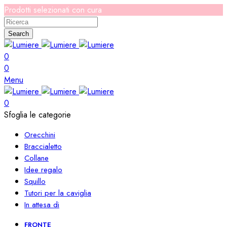
Prodotti selezionati con cura
Search
0
0
Menu
0
Sfoglia le categorie
Orecchini
Braccialetto
Collane
Idee regalo
Squillo
Tutori per la caviglia
In attesa di
FRONTE