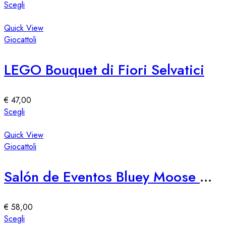
Questo
Scegli
prodotto
ha
Quick View
più
Giocattoli
varianti.
Le
LEGO Bouquet di Fiori Selvatici
opzioni
possono
essere
€
47,00
scelte
Questo
Scegli
nella
prodotto
pagina
ha
Quick View
del
più
Giocattoli
prodotto
varianti.
Le
Salón de Eventos Bluey Moose – Spazio Eventi Elegante e Versatile
opzioni
possono
essere
€
58,00
scelte
Questo
Scegli