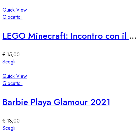
nella
prodotto
pagina
ha
Quick View
del
più
Giocattoli
prodotto
varianti.
Le
LEGO Minecraft: Incontro con il Custode
opzioni
possono
essere
€
15,00
scelte
Questo
Scegli
nella
prodotto
pagina
ha
Quick View
del
più
Giocattoli
prodotto
varianti.
Le
Barbie Playa Glamour 2021
opzioni
possono
essere
€
13,00
scelte
Questo
Scegli
nella
prodotto