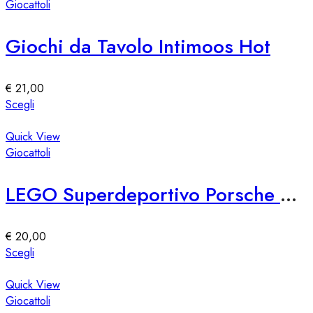
del
più
Giocattoli
prodotto
varianti.
Le
Giochi da Tavolo Intimoos Hot
opzioni
possono
essere
€
21,00
scelte
Questo
Scegli
nella
prodotto
pagina
ha
Quick View
del
più
Giocattoli
prodotto
varianti.
Le
LEGO Superdeportivo Porsche 911 GT3 RS
opzioni
possono
essere
€
20,00
scelte
Questo
Scegli
nella
prodotto
pagina
ha
Quick View
del
più
Giocattoli
prodotto