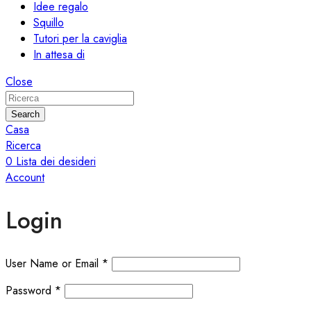
Idee regalo
Squillo
Tutori per la caviglia
In attesa di
Close
Search
Casa
Ricerca
0
Lista dei desideri
Account
Login
User Name or Email
*
Password
*