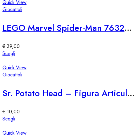
pagina
ha
Quick View
del
più
Giocattoli
prodotto
varianti.
Le
LEGO Marvel Spider-Man 76321 SH Attacco di Venom
opzioni
possono
essere
€
39,00
scelte
Questo
Scegli
nella
prodotto
pagina
ha
Quick View
del
più
Giocattoli
prodotto
varianti.
Le
Sr. Potato Head – Figura Articulable Giocattolo
opzioni
possono
essere
€
10,00
scelte
Questo
Scegli
nella
prodotto
pagina
ha
Quick View