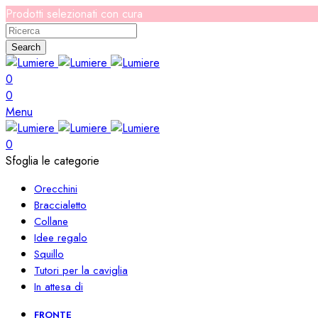
Prodotti selezionati con cura
Search
0
0
Menu
0
Sfoglia le categorie
Orecchini
Braccialetto
Collane
Idee regalo
Squillo
Tutori per la caviglia
In attesa di
FRONTE