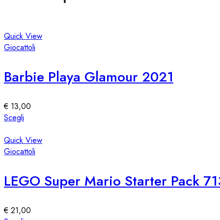
Quick View
Giocattoli
Barbie Playa Glamour 2021
€
13,00
Questo
Scegli
prodotto
ha
Quick View
più
Giocattoli
varianti.
Le
LEGO Super Mario Starter Pack 7
opzioni
possono
essere
€
21,00
scelte