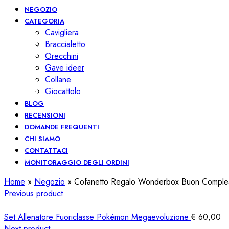
NEGOZIO
CATEGORIA
Cavigliera
Braccialetto
Orecchini
Gave ideer
Collane
Giocattolo
BLOG
RECENSIONI
DOMANDE FREQUENTI
CHI SIAMO
CONTATTACI
MONITORAGGIO DEGLI ORDINI
Home
»
Negozio
»
Cofanetto Regalo Wonderbox Buon Comple
Previous product
Set Allenatore Fuoriclasse Pokémon Megaevoluzione
€
60,00
Next product