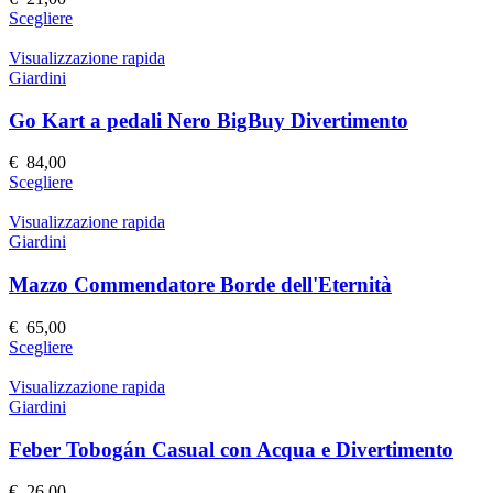
essere
Questo
Scegliere
scelte
prodotto
nella
ha
Visualizzazione rapida
pagina
più
Giardini
del
varianti.
prodotto
Le
Go Kart a pedali Nero BigBuy Divertimento
opzioni
possono
€
84,00
essere
Questo
Scegliere
scelte
prodotto
nella
ha
Visualizzazione rapida
pagina
più
Giardini
del
varianti.
prodotto
Le
Mazzo Commendatore Borde dell'Eternità
opzioni
possono
€
65,00
essere
Questo
Scegliere
scelte
prodotto
nella
ha
Visualizzazione rapida
pagina
più
Giardini
del
varianti.
prodotto
Le
Feber Tobogán Casual con Acqua e Divertimento
opzioni
possono
€
26,00