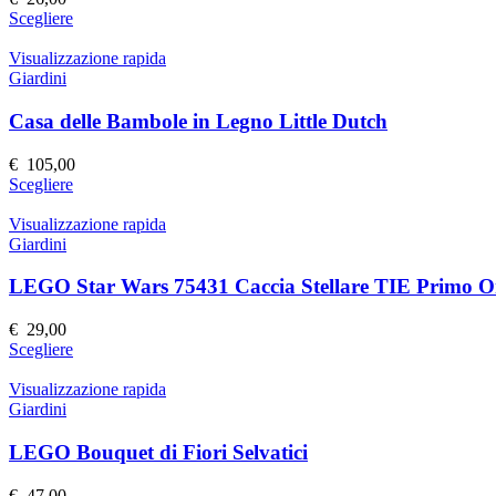
essere
Questo
Scegliere
scelte
prodotto
nella
ha
Visualizzazione rapida
pagina
più
Giardini
del
varianti.
prodotto
Le
Casa delle Bambole in Legno Little Dutch
opzioni
possono
€
105,00
essere
Questo
Scegliere
scelte
prodotto
nella
ha
Visualizzazione rapida
pagina
più
Giardini
del
varianti.
prodotto
Le
LEGO Star Wars 75431 Caccia Stellare TIE Primo O
opzioni
possono
€
29,00
essere
Questo
Scegliere
scelte
prodotto
nella
ha
Visualizzazione rapida
pagina
più
Giardini
del
varianti.
prodotto
Le
LEGO Bouquet di Fiori Selvatici
opzioni
possono
€
47,00