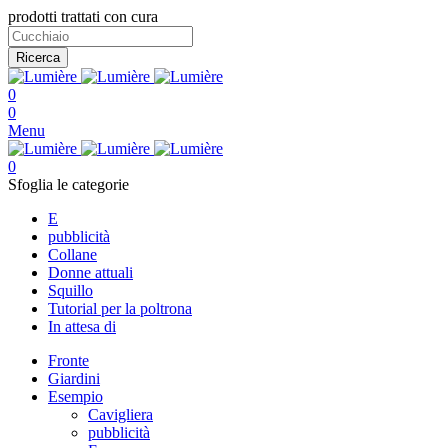
prodotti trattati con cura
Ricerca
0
0
Menu
0
Sfoglia le categorie
E
pubblicità
Collane
Donne attuali
Squillo
Tutorial per la poltrona
In attesa di
Fronte
Giardini
Esempio
Cavigliera
pubblicità