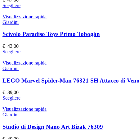
essere
Questo
Scegliere
scelte
prodotto
nella
ha
Visualizzazione rapida
pagina
più
Giardini
del
varianti.
prodotto
Le
Scivolo Paradiso Toys Primo Tobogán
opzioni
possono
€
43,00
essere
Questo
Scegliere
scelte
prodotto
nella
ha
Visualizzazione rapida
pagina
più
Giardini
del
varianti.
prodotto
Le
LEGO Marvel Spider-Man 76321 SH Attacco di Ven
opzioni
possono
€
39,00
essere
Questo
Scegliere
scelte
prodotto
nella
ha
Visualizzazione rapida
pagina
più
Giardini
del
varianti.
prodotto
Le
Studio di Design Nano Art Bizak 76309
opzioni
possono
€
40,00