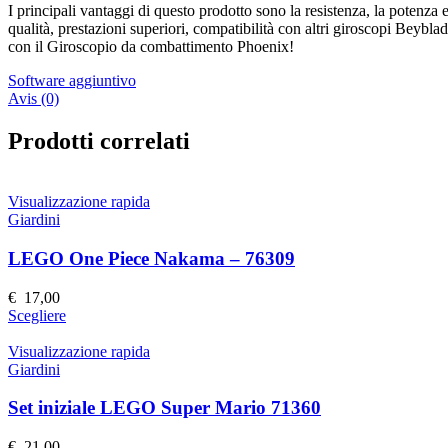
I principali vantaggi di questo prodotto sono la resistenza, la potenza e l
qualità, prestazioni superiori, compatibilità con altri giroscopi Beybl
con il Giroscopio da combattimento Phoenix!
Software aggiuntivo
Avis (0)
Prodotti correlati
Visualizzazione rapida
Giardini
LEGO One Piece Nakama – 76309
€
17,00
Questo
Scegliere
prodotto
ha
Visualizzazione rapida
più
Giardini
varianti.
Le
Set iniziale LEGO Super Mario 71360
opzioni
possono
€
21,00