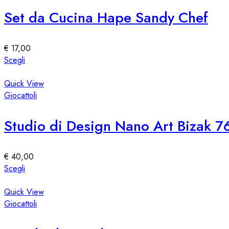
Le
Set da Cucina Hape Sandy Chef
opzioni
possono
essere
€
17,00
scelte
Questo
Scegli
nella
prodotto
pagina
ha
Quick View
del
più
Giocattoli
prodotto
varianti.
Le
Studio di Design Nano Art Bizak 
opzioni
possono
essere
€
40,00
scelte
Questo
Scegli
nella
prodotto
pagina
ha
Quick View
del
più
Giocattoli
prodotto
varianti.
Le