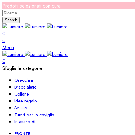
Prodotti selezionati con cura
Search
0
0
Menu
0
Sfoglia le categorie
Orecchini
Braccialetto
Collane
Idee regalo
Squillo
Tutori per la caviglia
In attesa di
FRONTE