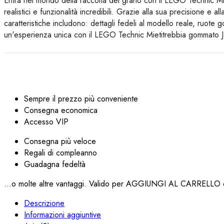
Entra nel mondo della raccolta del grano con il LEGO Technic Mi
realistici e funzionalità incredibili. Grazie alla sua precisione e a
caratteristiche includono: dettagli fedeli al modello reale, ruot
un'esperienza unica con il LEGO Technic Mietitrebbia gommato
Sempre il prezzo più conveniente
Consegna economica
Accesso VIP
Consegna più veloce
Regali di compleanno
Guadagna fedeltà
...o molte altre vantaggi. Valido per AGGIUNGI AL CARRELLO q
Descrizione
Informazioni aggiuntive