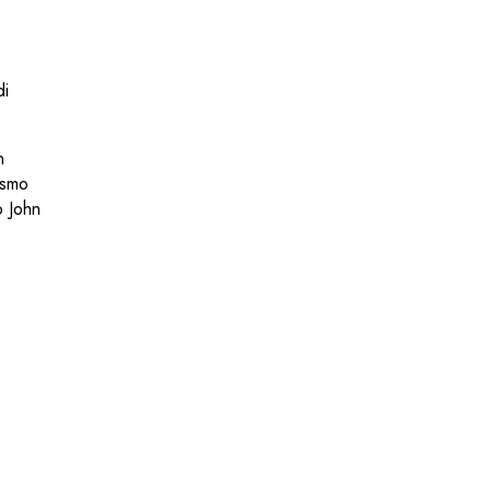
di
n
ismo
o John