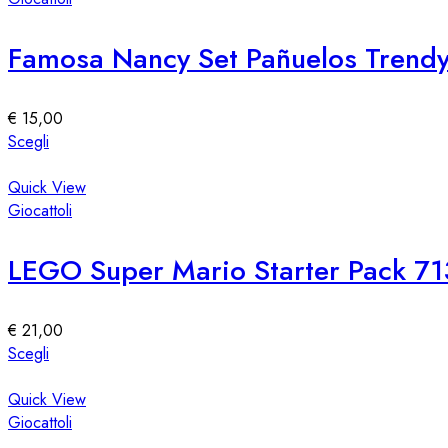
Famosa Nancy Set Pañuelos Trend
€
15,00
Questo
Scegli
prodotto
ha
Quick View
più
Giocattoli
varianti.
Le
LEGO Super Mario Starter Pack 7
opzioni
possono
essere
€
21,00
scelte
Questo
Scegli
nella
prodotto
pagina
ha
Quick View
del
più
Giocattoli
prodotto
varianti.