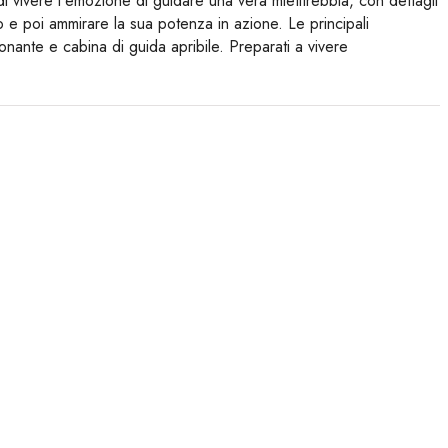
vivere l'emozione di guidare una vera mietitrebbia, con dettagli
ello e poi ammirare la sua potenza in azione. Le principali
nante e cabina di guida apribile. Preparati a vivere