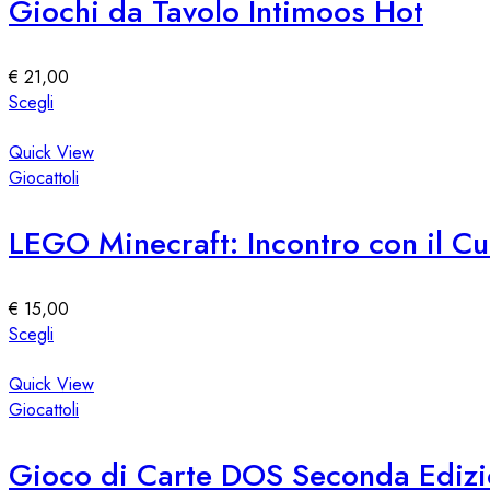
Giochi da Tavolo Intimoos Hot
opzioni
possono
essere
€
21,00
scelte
Questo
Scegli
nella
prodotto
pagina
ha
Quick View
del
più
Giocattoli
prodotto
varianti.
Le
LEGO Minecraft: Incontro con il C
opzioni
possono
essere
€
15,00
scelte
Questo
Scegli
nella
prodotto
pagina
ha
Quick View
del
più
Giocattoli
prodotto
varianti.
Le
Gioco di Carte DOS Seconda Edizi
opzioni