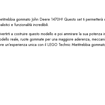
ietitrebbia gommato John Deere 1470H! Questo set ti permetterà 
istici e funzionalità incredibili.
divertirti a costruire questo modello e poi ammirare la sua potenza i
 al modello reale, ruote gommate per una maggiore aderenza, meccan
vivere un’esperienza unica con il LEGO Technic Mietitrebbia gommat