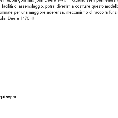
etitrebbia gommato John Deere 1470H! Questo set ti permetterà di 
lla facilità di assemblaggio, potrai divertirti a costruire questo mod
e gommate per una maggiore aderenza, meccanismo di raccolta funzio
 John Deere 1470H!
ui sopra.