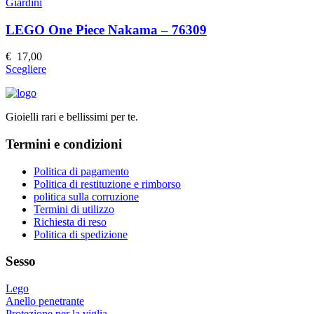
più
Giardini
del
varianti.
prodotto
Le
LEGO One Piece Nakama – 76309
opzioni
possono
€
17,00
essere
Questo
Scegliere
scelte
prodotto
nella
ha
pagina
più
del
Gioielli rari e bellissimi per te.
varianti.
prodotto
Le
Termini e condizioni
opzioni
possono
essere
Politica di pagamento
scelte
Politica di restituzione e rimborso
nella
politica sulla corruzione
pagina
Termini di utilizzo
del
Richiesta di reso
prodotto
Politica di spedizione
Sesso
Lego
Anello penetrante
Protezione per la viglia