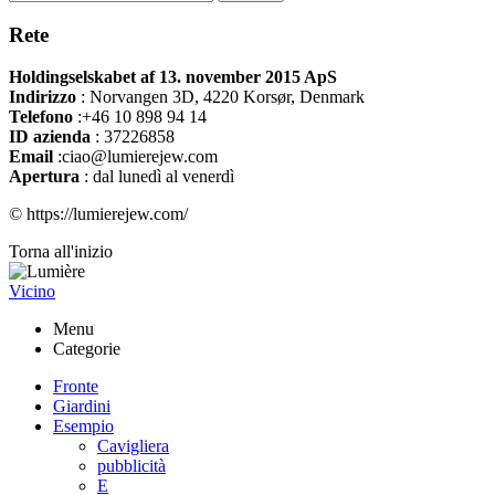
Rete
Holdingselskabet af 13. november 2015 ApS
Indirizzo
:
Norvangen 3D, 4220 Korsør, Denmark
Telefono
:+46 10 898 94 14
ID azienda
: 37226858
Email
:ciao@lumierejew.com
Apertura
: dal lunedì al venerdì
© https://lumierejew.com/
Torna all'inizio
Vicino
Menu
Categorie
Fronte
Giardini
Esempio
Cavigliera
pubblicità
E