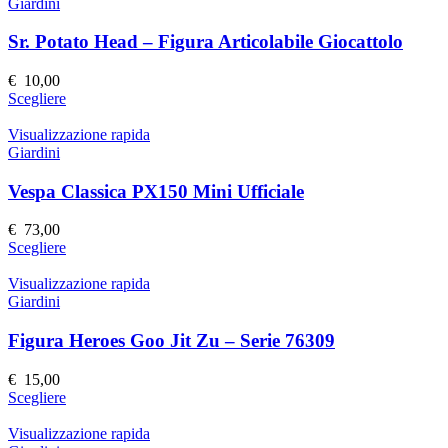
più
Giardini
del
varianti.
prodotto
Le
Sr. Potato Head – Figura Articolabile Giocattolo
opzioni
possono
€
10,00
essere
Questo
Scegliere
scelte
prodotto
nella
ha
Visualizzazione rapida
pagina
più
Giardini
del
varianti.
prodotto
Le
Vespa Classica PX150 Mini Ufficiale
opzioni
possono
€
73,00
essere
Questo
Scegliere
scelte
prodotto
nella
ha
Visualizzazione rapida
pagina
più
Giardini
del
varianti.
prodotto
Le
Figura Heroes Goo Jit Zu – Serie 76309
opzioni
possono
€
15,00
essere
Questo
Scegliere
scelte
prodotto
nella
ha
Visualizzazione rapida
pagina