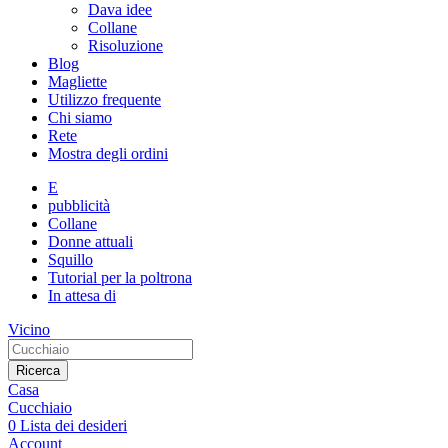
Dava idee
Collane
Risoluzione
Blog
Magliette
Utilizzo frequente
Chi siamo
Rete
Mostra degli ordini
E
pubblicità
Collane
Donne attuali
Squillo
Tutorial per la poltrona
In attesa di
Vicino
Ricerca
Casa
Cucchiaio
0
Lista dei desideri
Account