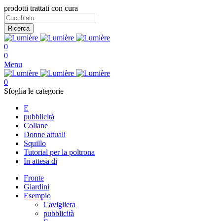
prodotti trattati con cura
Ricerca
0
0
Menu
0
Sfoglia le categorie
E
pubblicità
Collane
Donne attuali
Squillo
Tutorial per la poltrona
In attesa di
Fronte
Giardini
Esempio
Cavigliera
pubblicità