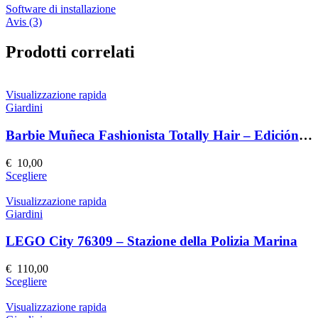
Software di installazione
Avis (3)
Prodotti correlati
Visualizzazione rapida
Giardini
Barbie Muñeca Fashionista Totally Hair – Edición Speciale
€
10,00
Questo
Scegliere
prodotto
ha
Visualizzazione rapida
più
Giardini
varianti.
Le
LEGO City 76309 – Stazione della Polizia Marina
opzioni
possono
€
110,00
essere
Questo
Scegliere
scelte
prodotto
nella
ha
Visualizzazione rapida
pagina