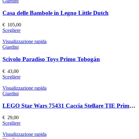
più
Giardini
del
varianti.
prodotto
Le
Casa delle Bambole in Legno Little Dutch
opzioni
possono
€
105,00
essere
Questo
Scegliere
scelte
prodotto
nella
ha
Visualizzazione rapida
pagina
più
Giardini
del
varianti.
prodotto
Le
Scivolo Paradiso Toys Primo Tobogán
opzioni
possono
€
43,00
essere
Questo
Scegliere
scelte
prodotto
nella
ha
Visualizzazione rapida
pagina
più
Giardini
del
varianti.
prodotto
Le
LEGO Star Wars 75431 Caccia Stellare TIE Primo Ordine
opzioni
possono
€
29,00
essere
Questo
Scegliere
scelte
prodotto
nella
ha
Visualizzazione rapida
pagina