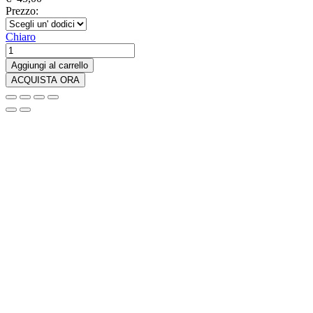
Prezzo:
Chiaro
Quantità
del
Aggiungi al carrello
Pokémon
ACQUISTA ORA
Mega
Brave
&
Symphonia
Premium
Trainer
Box