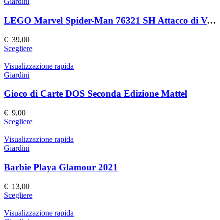
più
Giardini
del
varianti.
prodotto
Le
LEGO Marvel Spider-Man 76321 SH Attacco di Venom
opzioni
possono
€
39,00
essere
Questo
Scegliere
scelte
prodotto
nella
ha
Visualizzazione rapida
pagina
più
Giardini
del
varianti.
prodotto
Le
Gioco di Carte DOS Seconda Edizione Mattel
opzioni
possono
€
9,00
essere
Questo
Scegliere
scelte
prodotto
nella
ha
Visualizzazione rapida
pagina
più
Giardini
del
varianti.
prodotto
Le
Barbie Playa Glamour 2021
opzioni
possono
€
13,00
essere
Questo
Scegliere
scelte
prodotto
nella
ha
Visualizzazione rapida
pagina