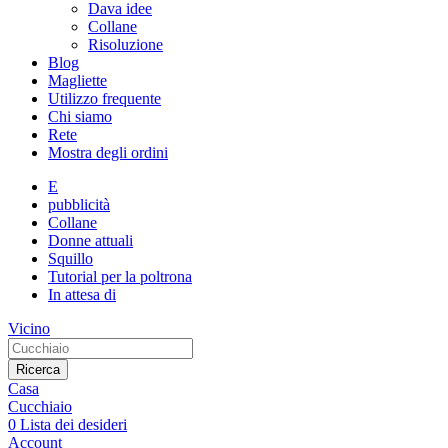
Dava idee
Collane
Risoluzione
Blog
Magliette
Utilizzo frequente
Chi siamo
Rete
Mostra degli ordini
E
pubblicità
Collane
Donne attuali
Squillo
Tutorial per la poltrona
In attesa di
Vicino
Ricerca
Casa
Cucchiaio
0
Lista dei desideri
Account