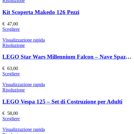
più
Risoluzione
del
varianti.
prodotto
Le
Kit Scoperta Makedo 126 Pezzi
opzioni
possono
€
47,00
essere
Questo
Scegliere
scelte
prodotto
nella
ha
Visualizzazione rapida
pagina
più
Risoluzione
del
varianti.
prodotto
Le
LEGO Star Wars Millennium Falcon – Nave Spaziale Dettagliata
opzioni
possono
€
63,00
essere
Questo
Scegliere
scelte
prodotto
nella
ha
Visualizzazione rapida
pagina
più
Risoluzione
del
varianti.
prodotto
Le
LEGO Vespa 125 – Set di Costruzione per Adulti
opzioni
possono
€
58,00
essere
Questo
Scegliere
scelte
prodotto
nella
ha
Visualizzazione rapida
pagina