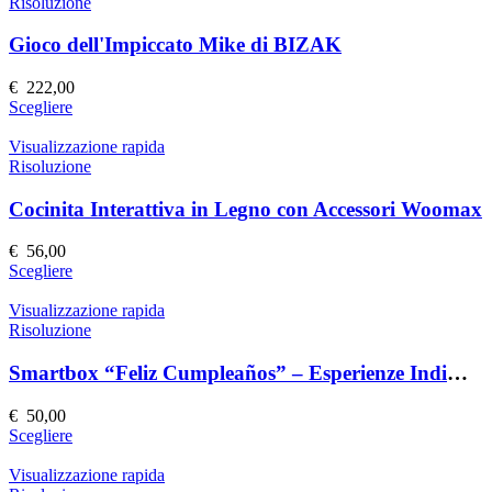
più
Risoluzione
del
varianti.
prodotto
Le
Gioco dell'Impiccato Mike di BIZAK
opzioni
possono
€
222,00
essere
Questo
Scegliere
scelte
prodotto
nella
ha
Visualizzazione rapida
pagina
più
Risoluzione
del
varianti.
prodotto
Le
Cocinita Interattiva in Legno con Accessori Woomax
opzioni
possono
€
56,00
essere
Questo
Scegliere
scelte
prodotto
nella
ha
Visualizzazione rapida
pagina
più
Risoluzione
del
varianti.
prodotto
Le
Smartbox “Feliz Cumpleaños” – Esperienze Indimenticabili
opzioni
possono
€
50,00
essere
Questo
Scegliere
scelte
prodotto
nella
ha
Visualizzazione rapida
pagina