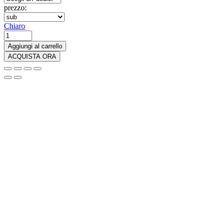
prezzo:
Chiaro
Funko
Pop
Aggiungi al carrello
Superman
ACQUISTA ORA
Krypto
Edición
Especial
-
76309
quantità