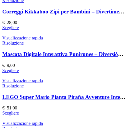
più
Risoluzione
del
varianti.
prodotto
Le
Correggi Kikkaboo Zipi per Bambini – Divertimento e Sicurezza
opzioni
possono
€
28,00
essere
Questo
Scegliere
scelte
prodotto
nella
ha
Visualizzazione rapida
pagina
più
Risoluzione
del
varianti.
prodotto
Le
Mascota Digitale Interattiva Punirunes – Diversión y Compañía Virtual
opzioni
possono
€
9,00
essere
Questo
Scegliere
scelte
prodotto
nella
ha
Visualizzazione rapida
pagina
più
Risoluzione
del
varianti.
prodotto
Le
LEGO Super Mario Pianta Piraña Avventure Interattive
opzioni
possono
€
51,00
essere
Questo
Scegliere
scelte
prodotto
nella
ha
Visualizzazione rapida
pagina