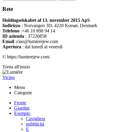
Rete
Holdingselskabet af 13. november 2015 ApS
Indirizzo
:
Norvangen 3D, 4220 Korsør, Denmark
Telefono
:+46 10 898 94 14
ID azienda
: 37226858
Email
:ciao@lumierejew.com
Apertura
: dal lunedì al venerdì
© https://lumierejew.com/
Torna all'inizio
Vicino
Menu
Categorie
Fronte
Giardini
Esempio
Cavigliera
pubblicità
E