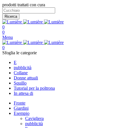
prodotti trattati con cura
Ricerca
0
0
Menu
0
Sfoglia le categorie
E
pubblicità
Collane
Donne attuali
Squillo
Tutorial per la poltrona
In attesa di
Fronte
Giardini
Esempio
Cavigliera
pubblicità