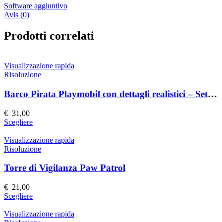
Software aggiuntivo
Avis (0)
Prodotti correlati
Visualizzazione rapida
Risoluzione
Barco Pirata Playmobil con dettagli realistici – Set completo
€
31,00
Questo
Scegliere
prodotto
ha
Visualizzazione rapida
più
Risoluzione
varianti.
Le
Torre di Vigilanza Paw Patrol
opzioni
possono
€
21,00
essere
Questo
Scegliere
scelte
prodotto
nella
ha
Visualizzazione rapida
pagina