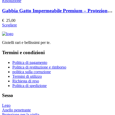
più
Risoluzione
del
varianti.
prodotto
Le
Gabbia Gatto Impermeabile Premium – Protezione e Stile
opzioni
possono
€
25,00
essere
Questo
Scegliere
scelte
prodotto
nella
ha
pagina
più
del
Gioielli rari e bellissimi per te.
varianti.
prodotto
Le
Termini e condizioni
opzioni
possono
essere
Politica di pagamento
scelte
Politica di restituzione e rimborso
nella
politica sulla corruzione
pagina
Termini di utilizzo
del
Richiesta di reso
prodotto
Politica di spedizione
Sesso
Lego
Anello penetrante
Protezione per la viglia