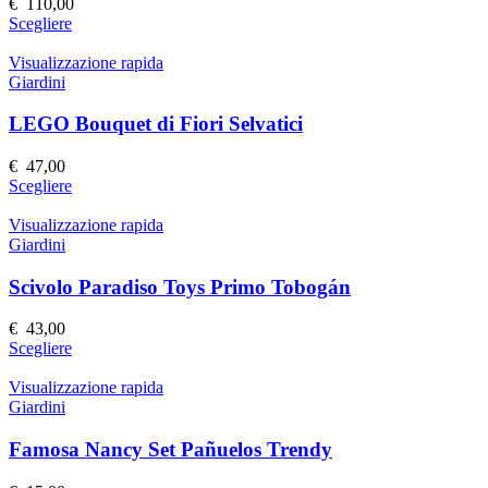
€
110,00
Questo
Scegliere
prodotto
ha
Visualizzazione rapida
più
Giardini
varianti.
Le
LEGO Bouquet di Fiori Selvatici
opzioni
possono
€
47,00
essere
Questo
Scegliere
scelte
prodotto
nella
ha
Visualizzazione rapida
pagina
più
Giardini
del
varianti.
prodotto
Le
Scivolo Paradiso Toys Primo Tobogán
opzioni
possono
€
43,00
essere
Questo
Scegliere
scelte
prodotto
nella
ha
Visualizzazione rapida
pagina
più
Giardini
del
varianti.
prodotto
Le
Famosa Nancy Set Pañuelos Trendy
opzioni
possono