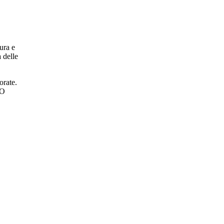
ura e
a delle
orate.
GO