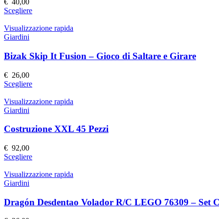
€
40,00
essere
Questo
Scegliere
scelte
prodotto
nella
ha
Visualizzazione rapida
pagina
più
Giardini
del
varianti.
prodotto
Le
Bizak Skip It Fusion – Gioco di Saltare e Girare
opzioni
possono
€
26,00
essere
Questo
Scegliere
scelte
prodotto
nella
ha
Visualizzazione rapida
pagina
più
Giardini
del
varianti.
prodotto
Le
Costruzione XXL 45 Pezzi
opzioni
possono
€
92,00
essere
Questo
Scegliere
scelte
prodotto
nella
ha
Visualizzazione rapida
pagina
più
Giardini
del
varianti.
prodotto
Le
Dragón Desdentao Volador R/C LEGO 76309 – Set Co
opzioni
possono