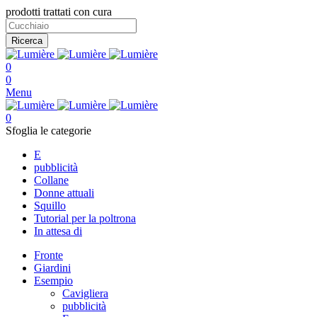
prodotti trattati con cura
Ricerca
0
0
Menu
0
Sfoglia le categorie
E
pubblicità
Collane
Donne attuali
Squillo
Tutorial per la poltrona
In attesa di
Fronte
Giardini
Esempio
Cavigliera
pubblicità