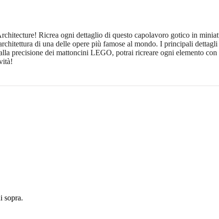
chitecture! Ricrea ogni dettaglio di questo capolavoro gotico in miniatu
architettura di una delle opere più famose al mondo. I principali dettagli i
zie alla precisione dei mattoncini LEGO, potrai ricreare ogni elemento co
vità!
 sopra.