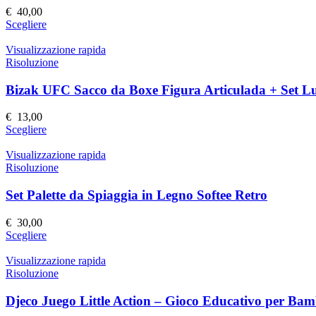
possono
€
40,00
essere
Questo
Scegliere
scelte
prodotto
nella
ha
Visualizzazione rapida
pagina
più
Risoluzione
del
varianti.
prodotto
Le
Bizak UFC Sacco da Boxe Figura Articulada + Set L
opzioni
possono
€
13,00
essere
Questo
Scegliere
scelte
prodotto
nella
ha
Visualizzazione rapida
pagina
più
Risoluzione
del
varianti.
prodotto
Le
Set Palette da Spiaggia in Legno Softee Retro
opzioni
possono
€
30,00
essere
Questo
Scegliere
scelte
prodotto
nella
ha
Visualizzazione rapida
pagina
più
Risoluzione
del
varianti.
prodotto
Le
Djeco Juego Little Action – Gioco Educativo per Bam
opzioni