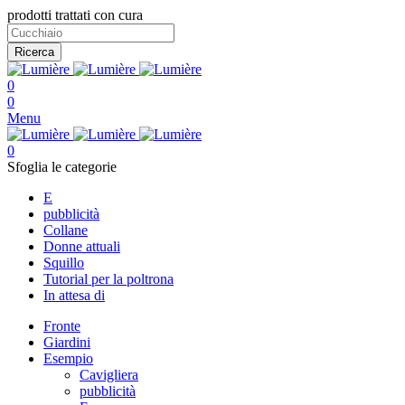
prodotti trattati con cura
Ricerca
0
0
Menu
0
Sfoglia le categorie
E
pubblicità
Collane
Donne attuali
Squillo
Tutorial per la poltrona
In attesa di
Fronte
Giardini
Esempio
Cavigliera
pubblicità