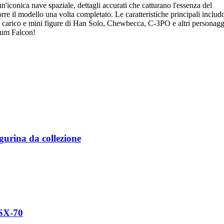
 un'iconica nave spaziale, dettagli accurati che catturano l'essenza del
orre il modello una volta completato. Le caratteristiche principali includ
 di carico e mini figure di Han Solo, Chewbecca, C-3PO e altri personagg
nium Falcon!
urina da collezione
 SX-70