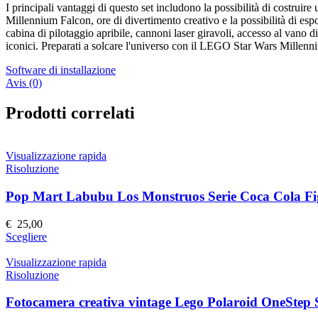
I principali vantaggi di questo set includono la possibilità di costruire
Millennium Falcon, ore di divertimento creativo e la possibilità di esp
cabina di pilotaggio apribile, cannoni laser giravoli, accesso al vano
iconici. Preparati a solcare l'universo con il LEGO Star Wars Millen
Software di installazione
Avis (0)
Prodotti correlati
Visualizzazione rapida
Risoluzione
Pop Mart Labubu Los Monstruos Serie Coca Cola Fig
€
25,00
Questo
Scegliere
prodotto
ha
Visualizzazione rapida
più
Risoluzione
varianti.
Le
Fotocamera creativa vintage Lego Polaroid OneStep
opzioni