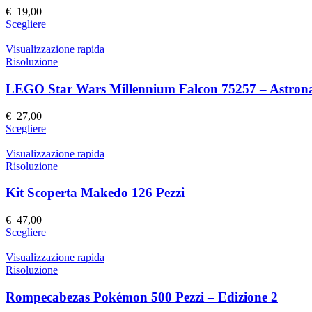
possono
€
19,00
essere
Questo
Scegliere
scelte
prodotto
nella
ha
Visualizzazione rapida
pagina
più
Risoluzione
del
varianti.
prodotto
Le
LEGO Star Wars Millennium Falcon 75257 – Astrona
opzioni
possono
€
27,00
essere
Questo
Scegliere
scelte
prodotto
nella
ha
Visualizzazione rapida
pagina
più
Risoluzione
del
varianti.
prodotto
Le
Kit Scoperta Makedo 126 Pezzi
opzioni
possono
€
47,00
essere
Questo
Scegliere
scelte
prodotto
nella
ha
Visualizzazione rapida
pagina
più
Risoluzione
del
varianti.
prodotto
Le
Rompecabezas Pokémon 500 Pezzi – Edizione 2
opzioni