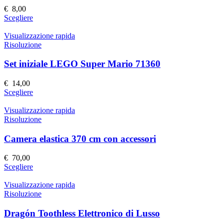
possono
€
8,00
essere
Questo
Scegliere
scelte
prodotto
nella
ha
Visualizzazione rapida
pagina
più
Risoluzione
del
varianti.
prodotto
Le
Set iniziale LEGO Super Mario 71360
opzioni
possono
€
14,00
essere
Questo
Scegliere
scelte
prodotto
nella
ha
Visualizzazione rapida
pagina
più
Risoluzione
del
varianti.
prodotto
Le
Camera elastica 370 cm con accessori
opzioni
possono
€
70,00
essere
Questo
Scegliere
scelte
prodotto
nella
ha
Visualizzazione rapida
pagina
più
Risoluzione
del
varianti.
prodotto
Le
Dragón Toothless Elettronico di Lusso
opzioni