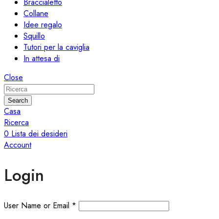
Braccialetto
Collane
Idee regalo
Squillo
Tutori per la caviglia
In attesa di
Close
Search
Casa
Ricerca
0
Lista dei desideri
Account
Login
User Name or Email
*