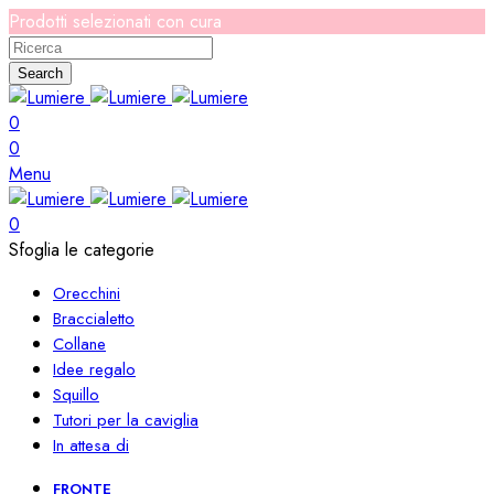
Prodotti selezionati con cura
Search
0
0
Menu
0
Sfoglia le categorie
Orecchini
Braccialetto
Collane
Idee regalo
Squillo
Tutori per la caviglia
In attesa di
FRONTE