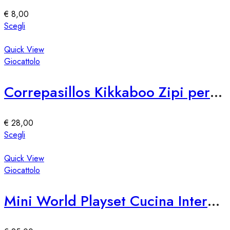
€
8,00
Questo
Scegli
prodotto
ha
Quick View
più
Giocattolo
varianti.
Le
Correpasillos Kikkaboo Zipi per Bambini – Divertimento e Sicurezza
opzioni
possono
essere
€
28,00
scelte
Questo
Scegli
nella
prodotto
pagina
ha
Quick View
del
più
Giocattolo
prodotto
varianti.
Le
Mini World Playset Cucina Interattiva per Bambini
opzioni
possono
essere