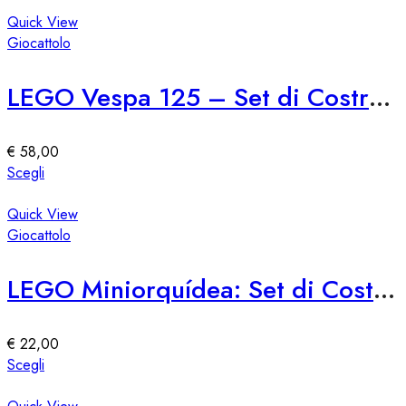
prodotto
pagina
ha
Quick View
del
più
Giocattolo
prodotto
varianti.
Le
LEGO Vespa 125 – Set di Costruzione per Adulti
opzioni
possono
essere
€
58,00
scelte
Questo
Scegli
nella
prodotto
pagina
ha
Quick View
del
più
Giocattolo
prodotto
varianti.
Le
LEGO Miniorquídea: Set di Costruzione Miniatura
opzioni
possono
essere
€
22,00
scelte
Questo
Scegli
nella
prodotto
pagina
ha