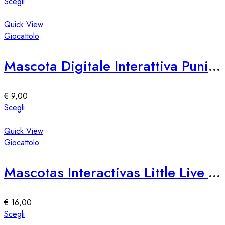
Questo
Scegli
nella
prodotto
pagina
ha
Quick View
del
più
Giocattolo
prodotto
varianti.
Le
Mascota Digitale Interattiva Punirunes – Diversión y Compañía Virtual
opzioni
possono
essere
€
9,00
scelte
Questo
Scegli
nella
prodotto
pagina
ha
Quick View
del
più
Giocattolo
prodotto
varianti.
Le
Mascotas Interactivas Little Live Pets Needees – Giocattolo Interattivo
opzioni
possono
essere
€
16,00
scelte
Questo
Scegli
nella