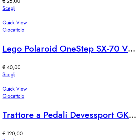
€
25,00
scelte
Questo
Scegli
nella
prodotto
pagina
ha
Quick View
del
più
Giocattolo
prodotto
varianti.
Le
Lego Polaroid OneStep SX-70 Vintage Creative Camera
opzioni
possono
essere
€
40,00
scelte
Questo
Scegli
nella
prodotto
pagina
ha
Quick View
del
più
Giocattolo
prodotto
varianti.
Le
Trattore a Pedali Devessport GK0093 per Bambini
opzioni
possono
essere
€
120,00
scelte