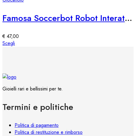
prodotto
varianti.
Le
Famosa Soccerbot Robot Interattivo di Calcio per Bambini
opzioni
possono
essere
€
47,00
scelte
Questo
Scegli
nella
prodotto
pagina
ha
del
più
prodotto
varianti.
Le
opzioni
Gioielli rari e bellissimi per te.
possono
essere
Termini e politiche
scelte
nella
pagina
Politica di pagamento
del
Politica di restituzione e rimborso
prodotto