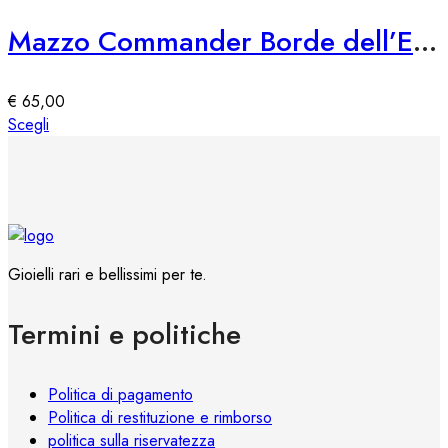
varianti.
Le
Mazzo Commander Borde dell’Eternità
opzioni
possono
essere
€
65,00
scelte
Questo
Scegli
nella
prodotto
pagina
ha
del
più
prodotto
varianti.
Le
opzioni
Gioielli rari e bellissimi per te.
possono
essere
Termini e politiche
scelte
nella
pagina
Politica di pagamento
del
Politica di restituzione e rimborso
prodotto
politica sulla riservatezza