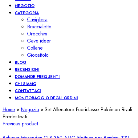
NEGOZIO
CATEGORIA
Cavigliera
Braccialetto
Orecchini
Gave ideer
Collane
Giocattolo
BLOG
RECENSIONI
DOMANDE FREQUENTI
CHI SIAMO
CONTATTACI
MONITORAGGIO DEGLI ORDINI
Home
»
Negozio
»
Set Allenatore Fuoriclasse Pokémon Rivali
Predestinati
Previous product
Babycar Mercedes CLS 350 AMG Elettrica per Bambini 12V