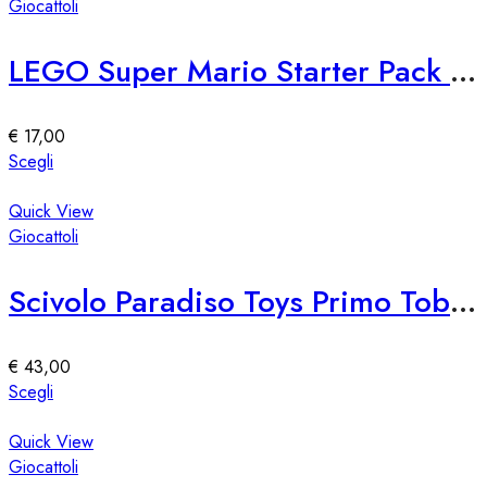
più
Giocattoli
prodotto
varianti.
Le
LEGO Super Mario Starter Pack 71360
opzioni
possono
essere
€
17,00
scelte
Questo
Scegli
nella
prodotto
pagina
ha
Quick View
del
più
Giocattoli
prodotto
varianti.
Le
Scivolo Paradiso Toys Primo Tobogán
opzioni
possono
essere
€
43,00
scelte
Questo
Scegli
nella
prodotto
pagina
ha
Quick View
del
più
Giocattoli
prodotto