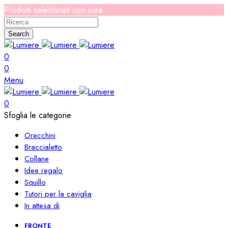
Prodotti selezionati con cura
Search
0
0
Menu
0
Sfoglia le categorie
Orecchini
Braccialetto
Collane
Idee regalo
Squillo
Tutori per la caviglia
In attesa di
FRONTE