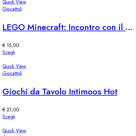
pagina
ha
Quick View
del
più
Giocattoli
prodotto
varianti.
Le
LEGO Minecraft: Incontro con il Custode
opzioni
possono
essere
€
15,00
scelte
Questo
Scegli
nella
prodotto
pagina
ha
Quick View
del
più
Giocattoli
prodotto
varianti.
Le
Giochi da Tavolo Intimoos Hot
opzioni
possono
essere
€
21,00
scelte
Questo
Scegli
nella
prodotto
pagina
ha
Quick View
del