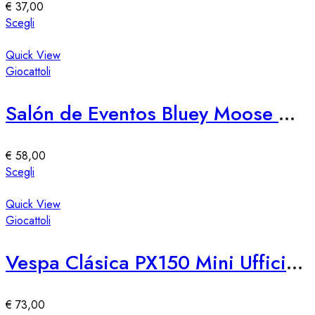
€
37,00
Questo
Scegli
prodotto
ha
Quick View
più
Giocattoli
varianti.
Le
Salón de Eventos Bluey Moose – Spazio Eventi Elegante e Versatile
opzioni
possono
essere
€
58,00
scelte
Questo
Scegli
nella
prodotto
pagina
ha
Quick View
del
più
Giocattoli
prodotto
varianti.
Le
Vespa Clásica PX150 Mini Ufficiale
opzioni
possono
essere
€
73,00