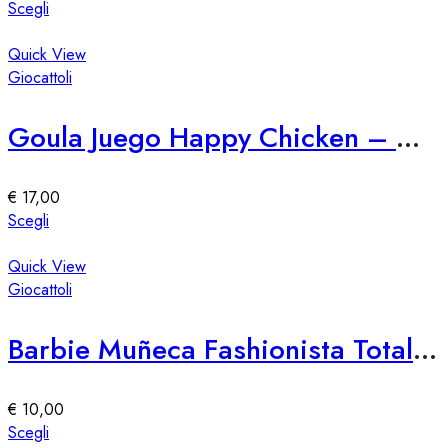
scelte
Questo
Scegli
nella
prodotto
pagina
ha
Quick View
del
più
Giocattoli
prodotto
varianti.
Le
Goula Juego Happy Chicken – Gioco di Abilità per Bambini
opzioni
possono
essere
€
17,00
scelte
Questo
Scegli
nella
prodotto
pagina
ha
Quick View
del
più
Giocattoli
prodotto
varianti.
Le
Barbie Muñeca Fashionista Totally Hair – Edición Speciale
opzioni
possono
essere
€
10,00
scelte
Questo
Scegli