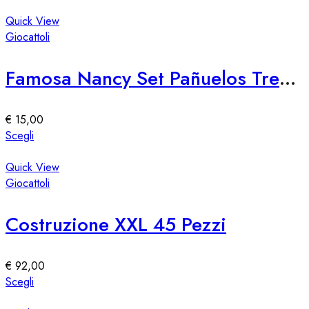
nella
prodotto
pagina
ha
Quick View
del
più
Giocattoli
prodotto
varianti.
Le
Famosa Nancy Set Pañuelos Trendy
opzioni
possono
essere
€
15,00
scelte
Questo
Scegli
nella
prodotto
pagina
ha
Quick View
del
più
Giocattoli
prodotto
varianti.
Le
Costruzione XXL 45 Pezzi
opzioni
possono
essere
€
92,00
scelte
Questo
Scegli
nella
prodotto