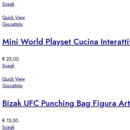
Questo
Scegli
prodotto
ha
Quick View
più
Giocattolo
varianti.
Le
Mini World Playset Cucina Interatt
opzioni
possono
essere
€
25,00
scelte
Questo
Scegli
nella
prodotto
pagina
ha
Quick View
del
più
Giocattolo
prodotto
varianti.
Le
Bizak UFC Punching Bag Figura Art
opzioni
possono
essere
€
13,00
scelte
Questo
Scegli