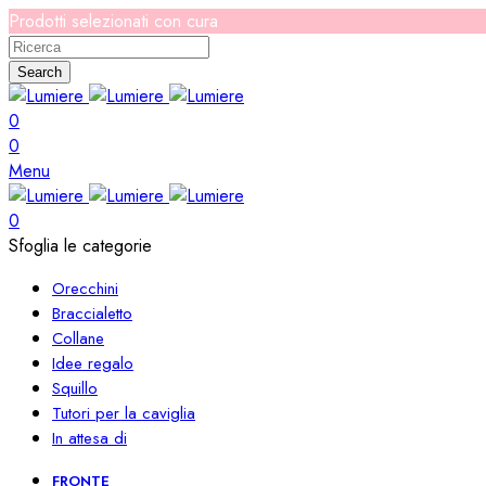
Prodotti selezionati con cura
Search
0
0
Menu
0
Sfoglia le categorie
Orecchini
Braccialetto
Collane
Idee regalo
Squillo
Tutori per la caviglia
In attesa di
FRONTE