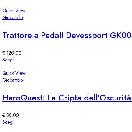
nella
prodotto
pagina
ha
Quick View
del
più
Giocattolo
prodotto
varianti.
Le
Trattore a Pedali Devessport GK0
opzioni
possono
essere
€
120,00
scelte
Questo
Scegli
nella
prodotto
pagina
ha
Quick View
del
più
Giocattolo
prodotto
varianti.
Le
HeroQuest: La Cripta dell’Oscurità
opzioni
possono
essere
€
29,00
scelte
Questo
Scegli
nella
prodotto