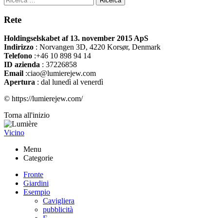
Ricerca
Rete
Holdingselskabet af 13. november 2015 ApS
Indirizzo
:
Norvangen 3D, 4220 Korsør, Denmark
Telefono
:+46 10 898 94 14
ID azienda
: 37226858
Email
:ciao@lumierejew.com
Apertura
: dal lunedì al venerdì
© https://lumierejew.com/
Torna all'inizio
Vicino
Menu
Categorie
Fronte
Giardini
Esempio
Cavigliera
pubblicità