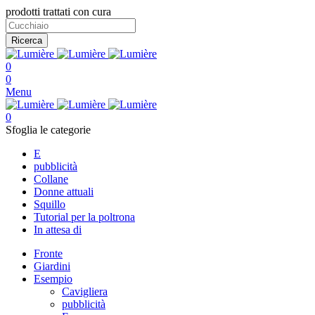
prodotti trattati con cura
Ricerca
0
0
Menu
0
Sfoglia le categorie
E
pubblicità
Collane
Donne attuali
Squillo
Tutorial per la poltrona
In attesa di
Fronte
Giardini
Esempio
Cavigliera
pubblicità