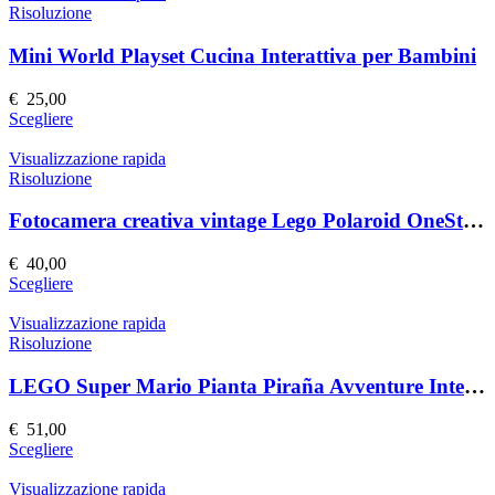
pagina
più
Risoluzione
del
varianti.
prodotto
Le
Mini World Playset Cucina Interattiva per Bambini
opzioni
possono
€
25,00
essere
Questo
Scegliere
scelte
prodotto
nella
ha
Visualizzazione rapida
pagina
più
Risoluzione
del
varianti.
prodotto
Le
Fotocamera creativa vintage Lego Polaroid OneStep SX-70
opzioni
possono
€
40,00
essere
Questo
Scegliere
scelte
prodotto
nella
ha
Visualizzazione rapida
pagina
più
Risoluzione
del
varianti.
prodotto
Le
LEGO Super Mario Pianta Piraña Avventure Interattive
opzioni
possono
€
51,00
essere
Questo
Scegliere
scelte
prodotto
nella
ha
Visualizzazione rapida