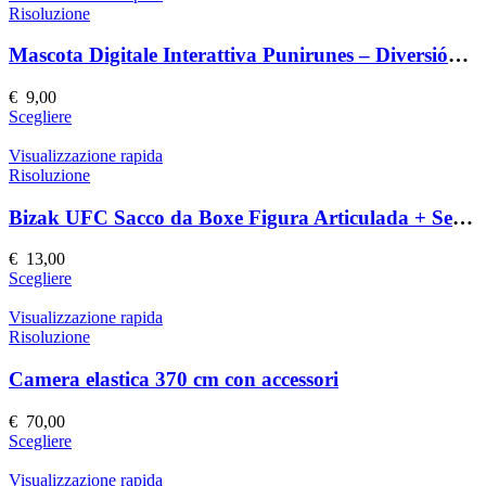
pagina
più
Risoluzione
del
varianti.
prodotto
Le
Mascota Digitale Interattiva Punirunes – Diversión y Compañía Virtual
opzioni
possono
€
9,00
essere
Questo
Scegliere
scelte
prodotto
nella
ha
Visualizzazione rapida
pagina
più
Risoluzione
del
varianti.
prodotto
Le
Bizak UFC Sacco da Boxe Figura Articulada + Set Lucha
opzioni
possono
€
13,00
essere
Questo
Scegliere
scelte
prodotto
nella
ha
Visualizzazione rapida
pagina
più
Risoluzione
del
varianti.
prodotto
Le
Camera elastica 370 cm con accessori
opzioni
possono
€
70,00
essere
Questo
Scegliere
scelte
prodotto
nella
ha
Visualizzazione rapida