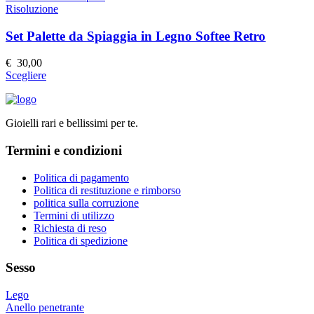
pagina
più
Risoluzione
del
varianti.
prodotto
Le
Set Palette da Spiaggia in Legno Softee Retro
opzioni
possono
€
30,00
essere
Questo
Scegliere
scelte
prodotto
nella
ha
pagina
più
del
Gioielli rari e bellissimi per te.
varianti.
prodotto
Le
Termini e condizioni
opzioni
possono
essere
Politica di pagamento
scelte
Politica di restituzione e rimborso
nella
politica sulla corruzione
pagina
Termini di utilizzo
del
Richiesta di reso
prodotto
Politica di spedizione
Sesso
Lego
Anello penetrante