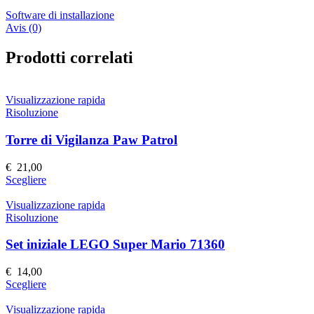
Software di installazione
Avis (0)
Prodotti correlati
Visualizzazione rapida
Risoluzione
Torre di Vigilanza Paw Patrol
€
21,00
Questo
Scegliere
prodotto
ha
Visualizzazione rapida
più
Risoluzione
varianti.
Le
Set iniziale LEGO Super Mario 71360
opzioni
possono
€
14,00
essere
Questo
Scegliere
scelte
prodotto
nella
ha
Visualizzazione rapida