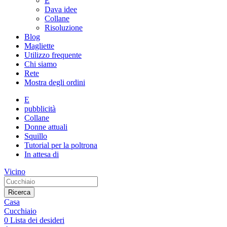
E
Dava idee
Collane
Risoluzione
Blog
Magliette
Utilizzo frequente
Chi siamo
Rete
Mostra degli ordini
E
pubblicità
Collane
Donne attuali
Squillo
Tutorial per la poltrona
In attesa di
Vicino
Ricerca
Casa
Cucchiaio
0
Lista dei desideri