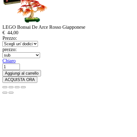
LEGO Bonsai De Arce Rosso Giapponese
€
44,00
Prezzo:
prezzo:
Chiaro
LEGO
Bonsai
Aggiungi al carrello
De
ACQUISTA ORA
Arce
Rojo
Giapponese
quantità