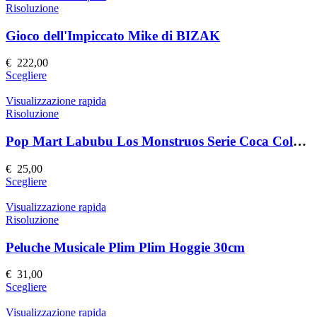
pagina
più
Risoluzione
del
varianti.
prodotto
Le
Gioco dell'Impiccato Mike di BIZAK
opzioni
possono
€
222,00
essere
Questo
Scegliere
scelte
prodotto
nella
ha
Visualizzazione rapida
pagina
più
Risoluzione
del
varianti.
prodotto
Le
Pop Mart Labubu Los Monstruos Serie Coca Cola Figurina da collezione
opzioni
possono
€
25,00
essere
Questo
Scegliere
scelte
prodotto
nella
ha
Visualizzazione rapida
pagina
più
Risoluzione
del
varianti.
prodotto
Le
Peluche Musicale Plim Plim Hoggie 30cm
opzioni
possono
€
31,00
essere
Questo
Scegliere
scelte
prodotto
nella
ha
Visualizzazione rapida