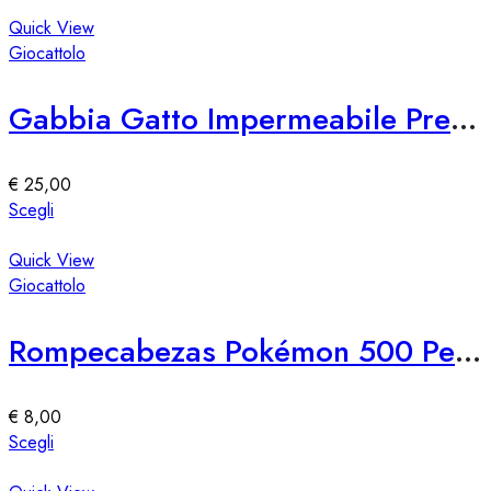
prodotto
pagina
ha
Quick View
del
più
Giocattolo
prodotto
varianti.
Le
Gabbia Gatto Impermeabile Premium – Protezione e Stile
opzioni
possono
essere
€
25,00
scelte
Questo
Scegli
nella
prodotto
pagina
ha
Quick View
del
più
Giocattolo
prodotto
varianti.
Le
Rompecabezas Pokémon 500 Pezzi – Edizione 2
opzioni
possono
essere
€
8,00
scelte
Questo
Scegli
nella
prodotto
pagina