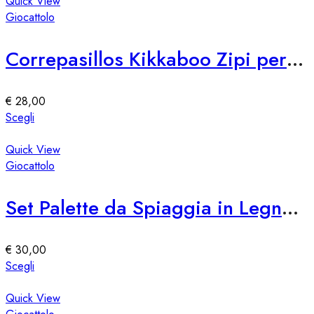
ha
Quick View
del
più
Giocattolo
prodotto
varianti.
Le
Correpasillos Kikkaboo Zipi per Bambini – Divertimento e Sicurezza
opzioni
possono
essere
€
28,00
scelte
Questo
Scegli
nella
prodotto
pagina
ha
Quick View
del
più
Giocattolo
prodotto
varianti.
Le
Set Palette da Spiaggia in Legno Softee Retro
opzioni
possono
essere
€
30,00
scelte
Questo
Scegli
nella
prodotto
pagina
ha
Quick View
del
più