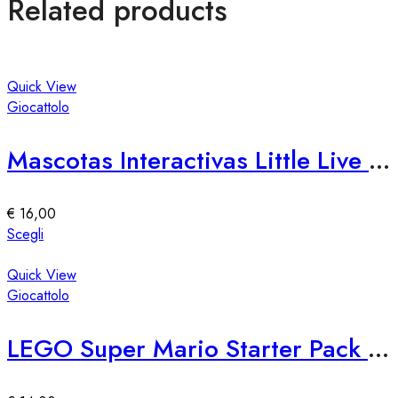
Related products
Quick View
Giocattolo
Mascotas Interactivas Little Live Pets Needees – Giocattolo Interattivo
€
16,00
Questo
Scegli
prodotto
ha
Quick View
più
Giocattolo
varianti.
Le
LEGO Super Mario Starter Pack 71360
opzioni
possono
essere