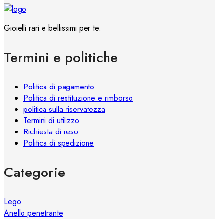
Le
opzioni
Gioielli rari e bellissimi per te.
possono
essere
Termini e politiche
scelte
nella
pagina
Politica di pagamento
del
Politica di restituzione e rimborso
prodotto
politica sulla riservatezza
Termini di utilizzo
Richiesta di reso
Politica di spedizione
Categorie
Lego
Anello penetrante