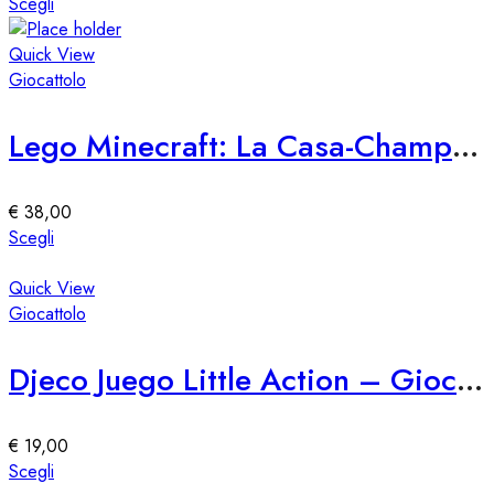
Questo
Scegli
nella
prodotto
pagina
ha
Quick View
del
più
Giocattolo
prodotto
varianti.
Le
Lego Minecraft: La Casa-Champiñaca Aventuras Creativas
opzioni
possono
essere
€
38,00
scelte
Questo
Scegli
nella
prodotto
pagina
ha
Quick View
del
più
Giocattolo
prodotto
varianti.
Le
Djeco Juego Little Action – Gioco Educativo per Bambini
opzioni
possono
essere
€
19,00
scelte
Questo
Scegli
nella