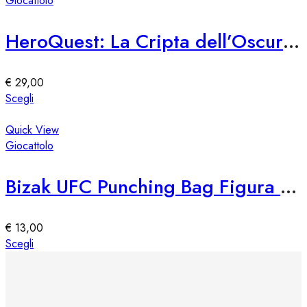
Giocattolo
prodotto
varianti.
Le
HeroQuest: La Cripta dell’Oscurità Eterna
opzioni
possono
essere
€
29,00
scelte
Questo
Scegli
nella
prodotto
pagina
ha
Quick View
del
più
Giocattolo
prodotto
varianti.
Le
Bizak UFC Punching Bag Figura Articulada + Set Lucha
opzioni
possono
essere
€
13,00
scelte
Questo
Scegli
nella
prodotto
pagina
ha
del
più
prodotto
varianti.