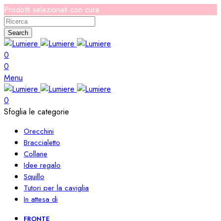
Prodotti selezionati con cura
Search
0
0
Menu
0
Sfoglia le categorie
Orecchini
Braccialetto
Collane
Idee regalo
Squillo
Tutori per la caviglia
In attesa di
FRONTE