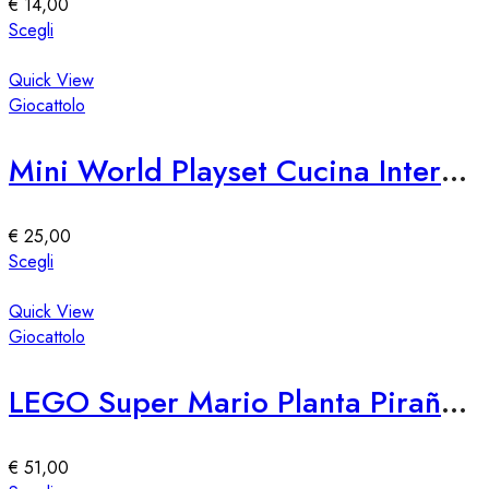
€
14,00
scelte
Questo
Scegli
nella
prodotto
pagina
ha
Quick View
del
più
Giocattolo
prodotto
varianti.
Le
Mini World Playset Cucina Interattiva per Bambini
opzioni
possono
essere
€
25,00
scelte
Questo
Scegli
nella
prodotto
pagina
ha
Quick View
del
più
Giocattolo
prodotto
varianti.
Le
LEGO Super Mario Planta Piraña Aventuras Interattive
opzioni
possono
essere
€
51,00
scelte