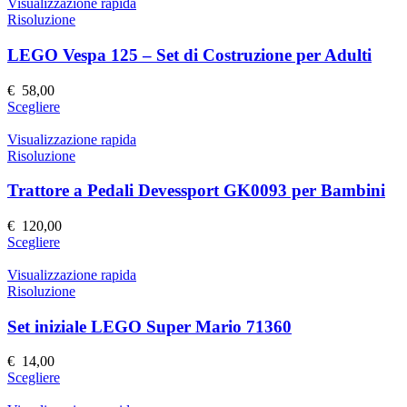
ha
Visualizzazione rapida
pagina
più
Risoluzione
del
varianti.
prodotto
Le
LEGO Vespa 125 – Set di Costruzione per Adulti
opzioni
possono
€
58,00
essere
Questo
Scegliere
scelte
prodotto
nella
ha
Visualizzazione rapida
pagina
più
Risoluzione
del
varianti.
prodotto
Le
Trattore a Pedali Devessport GK0093 per Bambini
opzioni
possono
€
120,00
essere
Questo
Scegliere
scelte
prodotto
nella
ha
Visualizzazione rapida
pagina
più
Risoluzione
del
varianti.
prodotto
Le
Set iniziale LEGO Super Mario 71360
opzioni
possono
€
14,00
essere
Questo
Scegliere
scelte
prodotto
nella