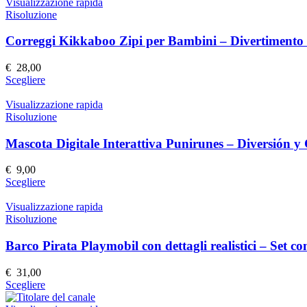
ha
Visualizzazione rapida
più
Risoluzione
varianti.
Le
Correggi Kikkaboo Zipi per Bambini – Divertimento 
opzioni
possono
€
28,00
essere
Questo
Scegliere
scelte
prodotto
nella
ha
Visualizzazione rapida
pagina
più
Risoluzione
del
varianti.
prodotto
Le
Mascota Digitale Interattiva Punirunes – Diversión 
opzioni
possono
€
9,00
essere
Questo
Scegliere
scelte
prodotto
nella
ha
Visualizzazione rapida
pagina
più
Risoluzione
del
varianti.
prodotto
Le
Barco Pirata Playmobil con dettagli realistici – Set c
opzioni
possono
€
31,00
essere
Questo
Scegliere
scelte
prodotto
nella