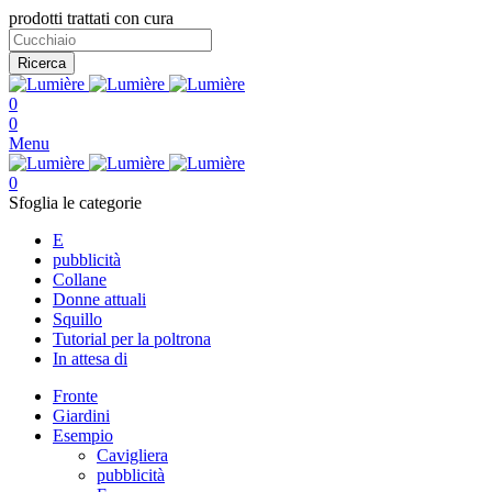
prodotti trattati con cura
Ricerca
0
0
Menu
0
Sfoglia le categorie
E
pubblicità
Collane
Donne attuali
Squillo
Tutorial per la poltrona
In attesa di
Fronte
Giardini
Esempio
Cavigliera
pubblicità