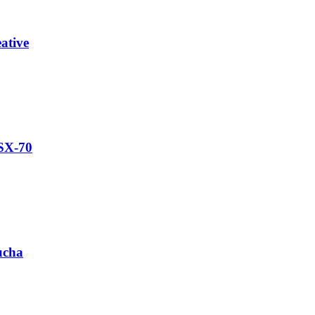
ative
 SX-70
ucha