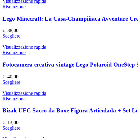
ha
Visualizzazione rapida
pagina
più
Risoluzione
del
varianti.
prodotto
Le
Lego Minecraft: La Casa-Champiñaca Avventure Cre
opzioni
possono
€
38,00
essere
Questo
Scegliere
scelte
prodotto
nella
ha
Visualizzazione rapida
pagina
più
Risoluzione
del
varianti.
prodotto
Le
Fotocamera creativa vintage Lego Polaroid OneStep
opzioni
possono
€
40,00
essere
Questo
Scegliere
scelte
prodotto
nella
ha
Visualizzazione rapida
pagina
più
Risoluzione
del
varianti.
prodotto
Le
Bizak UFC Sacco da Boxe Figura Articulada + Set L
opzioni
possono
€
13,00
essere
Questo
Scegliere
scelte
prodotto
nella