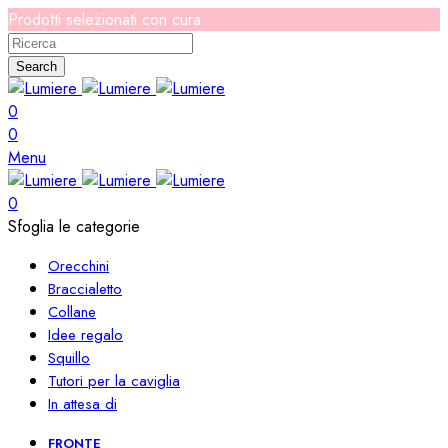
Prodotti selezionati con cura
Search
0
0
Menu
0
Sfoglia le categorie
Orecchini
Braccialetto
Collane
Idee regalo
Squillo
Tutori per la caviglia
In attesa di
FRONTE