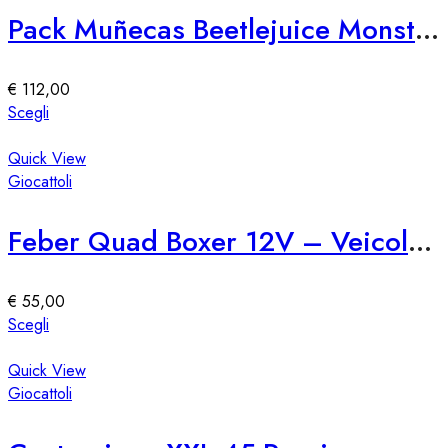
Pack Muñecas Beetlejuice Monster High Skullector
€
112,00
Questo
Scegli
prodotto
ha
Quick View
più
Giocattoli
varianti.
Le
Feber Quad Boxer 12V – Veicolo Elettrico per Bambini
opzioni
possono
essere
€
55,00
scelte
Questo
Scegli
nella
prodotto
pagina
ha
Quick View
del
più
Giocattoli
prodotto
varianti.
Le