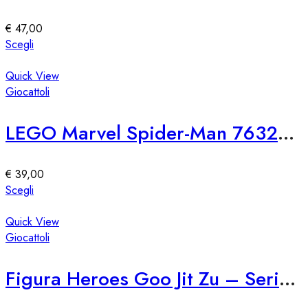
possono
essere
€
47,00
scelte
Questo
Scegli
nella
prodotto
pagina
ha
Quick View
del
più
Giocattoli
prodotto
varianti.
Le
LEGO Marvel Spider-Man 76321 SH Attacco di Venom
opzioni
possono
essere
€
39,00
scelte
Questo
Scegli
nella
prodotto
pagina
ha
Quick View
del
più
Giocattoli
prodotto
varianti.
Le
Figura Heroes Goo Jit Zu – Serie 76309
opzioni
possono