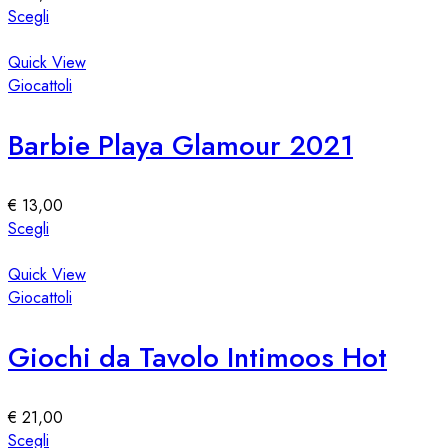
scelte
Questo
Scegli
nella
prodotto
pagina
ha
Quick View
del
più
Giocattoli
prodotto
varianti.
Le
Barbie Playa Glamour 2021
opzioni
possono
essere
€
13,00
scelte
Questo
Scegli
nella
prodotto
pagina
ha
Quick View
del
più
Giocattoli
prodotto
varianti.
Le
Giochi da Tavolo Intimoos Hot
opzioni
possono
essere
€
21,00
scelte
Questo
Scegli