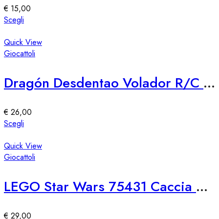
essere
€
15,00
scelte
Questo
Scegli
nella
prodotto
pagina
ha
Quick View
del
più
Giocattoli
prodotto
varianti.
Le
Dragón Desdentao Volador R/C LEGO 76309 – Set Costruzioni Volante
opzioni
possono
essere
€
26,00
scelte
Questo
Scegli
nella
prodotto
pagina
ha
Quick View
del
più
Giocattoli
prodotto
varianti.
Le
LEGO Star Wars 75431 Caccia Stellare TIE First Order
opzioni
possono
essere
€
29,00