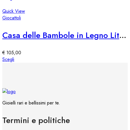
nella
prodotto
pagina
ha
Quick View
del
più
Giocattoli
prodotto
varianti.
Le
Casa delle Bambole in Legno Little Dutch
opzioni
possono
essere
€
105,00
scelte
Questo
Scegli
nella
prodotto
pagina
ha
del
più
prodotto
varianti.
Le
opzioni
Gioielli rari e bellissimi per te.
possono
essere
Termini e politiche
scelte
nella