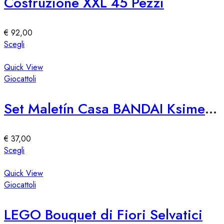
Costruzione XXL 45 Pezzi
opzioni
possono
essere
€
92,00
scelte
Questo
Scegli
nella
prodotto
pagina
ha
Quick View
del
più
Giocattoli
prodotto
varianti.
Le
Set Maletín Casa BANDAI Ksimerito Chivatita – Giocattolo Interattivo
opzioni
possono
essere
€
37,00
scelte
Questo
Scegli
nella
prodotto
pagina
ha
Quick View
del
più
Giocattoli
prodotto
varianti.
Le
LEGO Bouquet di Fiori Selvatici
opzioni