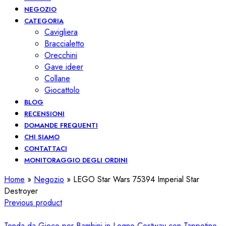
NEGOZIO
CATEGORIA
Cavigliera
Braccialetto
Orecchini
Gave ideer
Collane
Giocattolo
BLOG
RECENSIONI
DOMANDE FREQUENTI
CHI SIAMO
CONTATTACI
MONITORAGGIO DEGLI ORDINI
Home
»
Negozio
»
LEGO Star Wars 75394 Imperial Star
Destroyer
Previous product
Tenda da Gioco per Bambini in Legno Costway con Tappetino