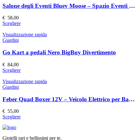
prodotto
Le
Salone degli Eventi Bluey Moose – Spazio Eventi Elegante e Versatile
opzioni
possono
€
58,00
essere
Questo
Scegliere
scelte
prodotto
nella
ha
Visualizzazione rapida
pagina
più
Giardini
del
varianti.
prodotto
Le
Go Kart a pedali Nero BigBuy Divertimento
opzioni
possono
€
84,00
essere
Questo
Scegliere
scelte
prodotto
nella
ha
Visualizzazione rapida
pagina
più
Giardini
del
varianti.
prodotto
Le
Feber Quad Boxer 12V – Veicolo Elettrico per Bambini
opzioni
possono
€
55,00
essere
Questo
Scegliere
scelte
prodotto
nella
ha
pagina
più
del
Gioielli rari e bellissimi per te.
varianti.