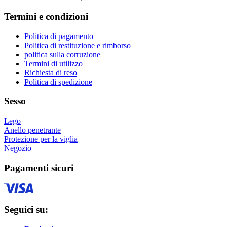
prodotto
Le
Termini e condizioni
opzioni
possono
essere
Politica di pagamento
scelte
Politica di restituzione e rimborso
nella
politica sulla corruzione
pagina
Termini di utilizzo
del
Richiesta di reso
prodotto
Politica di spedizione
Sesso
Lego
Anello penetrante
Protezione per la viglia
Negozio
Pagamenti sicuri
Seguici su: