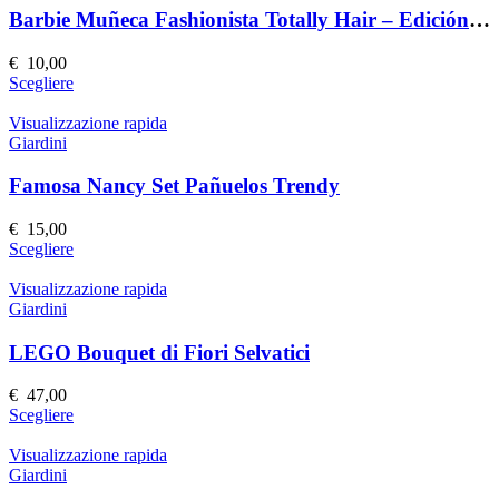
Barbie Muñeca Fashionista Totally Hair – Edición Speciale
€
10,00
Questo
Scegliere
prodotto
ha
Visualizzazione rapida
più
Giardini
varianti.
Le
Famosa Nancy Set Pañuelos Trendy
opzioni
possono
€
15,00
essere
Questo
Scegliere
scelte
prodotto
nella
ha
Visualizzazione rapida
pagina
più
Giardini
del
varianti.
prodotto
Le
LEGO Bouquet di Fiori Selvatici
opzioni
possono
€
47,00
essere
Questo
Scegliere
scelte
prodotto
nella
ha
Visualizzazione rapida
pagina
più
Giardini
del
varianti.