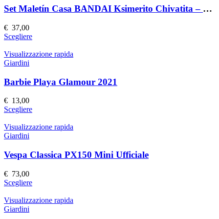
prodotto
Le
Set Maletín Casa BANDAI Ksimerito Chivatita – Giocattolo Interattivo
opzioni
possono
€
37,00
essere
Questo
Scegliere
scelte
prodotto
nella
ha
Visualizzazione rapida
pagina
più
Giardini
del
varianti.
prodotto
Le
Barbie Playa Glamour 2021
opzioni
possono
€
13,00
essere
Questo
Scegliere
scelte
prodotto
nella
ha
Visualizzazione rapida
pagina
più
Giardini
del
varianti.
prodotto
Le
Vespa Classica PX150 Mini Ufficiale
opzioni
possono
€
73,00
essere
Questo
Scegliere
scelte
prodotto
nella
ha
Visualizzazione rapida
pagina
più
Giardini
del
varianti.