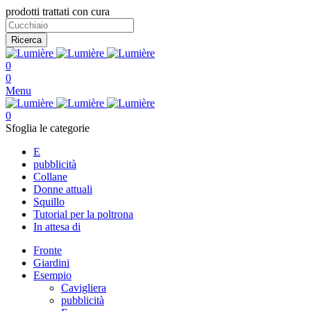
prodotti trattati con cura
Ricerca
0
0
Menu
0
Sfoglia le categorie
E
pubblicità
Collane
Donne attuali
Squillo
Tutorial per la poltrona
In attesa di
Fronte
Giardini
Esempio
Cavigliera
pubblicità