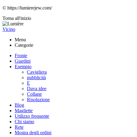
© https://lumierejew.com/
Torna all'inizio
Vicino
Menu
Categorie
Fronte
Giardini
Esempio
Cavigliera
pubblicità
E
Dava idee
Collane
Risoluzione
Blog
Magliette
Utilizzo frequente
Chi siamo
Rete
Mostra degli ordini