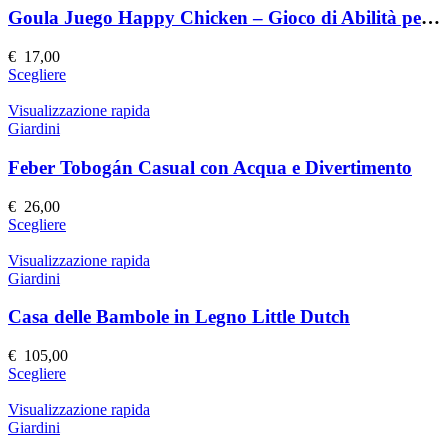
prodotto
Le
Goula Juego Happy Chicken – Gioco di Abilità per Bambini
opzioni
possono
€
17,00
essere
Questo
Scegliere
scelte
prodotto
nella
ha
Visualizzazione rapida
pagina
più
Giardini
del
varianti.
prodotto
Le
Feber Tobogán Casual con Acqua e Divertimento
opzioni
possono
€
26,00
essere
Questo
Scegliere
scelte
prodotto
nella
ha
Visualizzazione rapida
pagina
più
Giardini
del
varianti.
prodotto
Le
Casa delle Bambole in Legno Little Dutch
opzioni
possono
€
105,00
essere
Questo
Scegliere
scelte
prodotto
nella
ha
Visualizzazione rapida
pagina
più
Giardini
del
varianti.