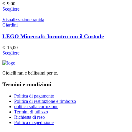
possono
€
9,00
essere
Questo
Scegliere
scelte
prodotto
nella
ha
Visualizzazione rapida
pagina
più
Giardini
del
varianti.
prodotto
Le
LEGO Minecraft: Incontro con il Custode
opzioni
possono
€
15,00
essere
Questo
Scegliere
scelte
prodotto
nella
ha
pagina
più
del
Gioielli rari e bellissimi per te.
varianti.
prodotto
Le
Termini e condizioni
opzioni
possono
essere
Politica di pagamento
scelte
Politica di restituzione e rimborso
nella
politica sulla corruzione
pagina
Termini di utilizzo
del
Richiesta di reso
prodotto
Politica di spedizione