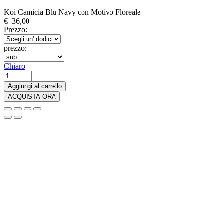
Koi Camicia Blu Navy con Motivo Floreale
€
36,00
Prezzo:
prezzo:
Chiaro
Koi
Camicia
Aggiungi al carrello
Blu
ACQUISTA ORA
Navy
con
Motivo
Floreale
quantità