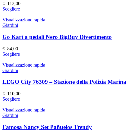
possono
€
112,00
essere
Questo
Scegliere
scelte
prodotto
nella
ha
Visualizzazione rapida
pagina
più
Giardini
del
varianti.
prodotto
Le
Go Kart a pedali Nero BigBuy Divertimento
opzioni
possono
€
84,00
essere
Questo
Scegliere
scelte
prodotto
nella
ha
Visualizzazione rapida
pagina
più
Giardini
del
varianti.
prodotto
Le
LEGO City 76309 – Stazione della Polizia Marina
opzioni
possono
€
110,00
essere
Questo
Scegliere
scelte
prodotto
nella
ha
Visualizzazione rapida
pagina
più
Giardini
del
varianti.
prodotto
Le
Famosa Nancy Set Pañuelos Trendy
opzioni