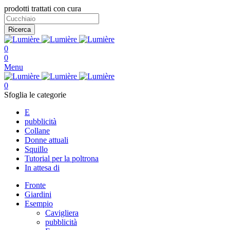
prodotti trattati con cura
Ricerca
0
0
Menu
0
Sfoglia le categorie
E
pubblicità
Collane
Donne attuali
Squillo
Tutorial per la poltrona
In attesa di
Fronte
Giardini
Esempio
Cavigliera
pubblicità