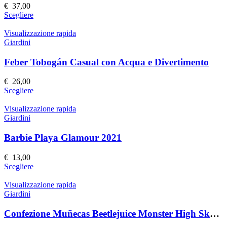
possono
€
37,00
essere
Questo
Scegliere
scelte
prodotto
nella
ha
Visualizzazione rapida
pagina
più
Giardini
del
varianti.
prodotto
Le
Feber Tobogán Casual con Acqua e Divertimento
opzioni
possono
€
26,00
essere
Questo
Scegliere
scelte
prodotto
nella
ha
Visualizzazione rapida
pagina
più
Giardini
del
varianti.
prodotto
Le
Barbie Playa Glamour 2021
opzioni
possono
€
13,00
essere
Questo
Scegliere
scelte
prodotto
nella
ha
Visualizzazione rapida
pagina
più
Giardini
del
varianti.
prodotto
Le
Confezione Muñecas Beetlejuice Monster High Skullector
opzioni