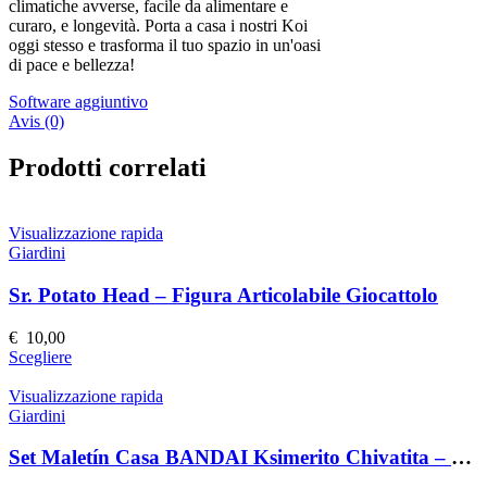
climatiche avverse, facile da alimentare e
curaro, e longevità. Porta a casa i nostri Koi
oggi stesso e trasforma il tuo spazio in un'oasi
di pace e bellezza!
Software aggiuntivo
Avis (0)
Prodotti correlati
Visualizzazione rapida
Giardini
Sr. Potato Head – Figura Articolabile Giocattolo
€
10,00
Questo
Scegliere
prodotto
ha
Visualizzazione rapida
più
Giardini
varianti.
Le
Set Maletín Casa BANDAI Ksimerito Chivatita – Giocattolo Interattivo
opzioni