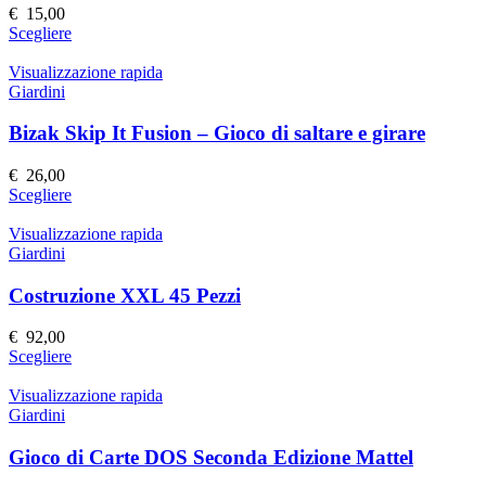
possono
€
15,00
essere
Questo
Scegliere
scelte
prodotto
nella
ha
Visualizzazione rapida
pagina
più
Giardini
del
varianti.
prodotto
Le
Bizak Skip It Fusion – Gioco di saltare e girare
opzioni
possono
€
26,00
essere
Questo
Scegliere
scelte
prodotto
nella
ha
Visualizzazione rapida
pagina
più
Giardini
del
varianti.
prodotto
Le
Costruzione XXL 45 Pezzi
opzioni
possono
€
92,00
essere
Questo
Scegliere
scelte
prodotto
nella
ha
Visualizzazione rapida
pagina
più
Giardini
del
varianti.
prodotto
Le
Gioco di Carte DOS Seconda Edizione Mattel
opzioni