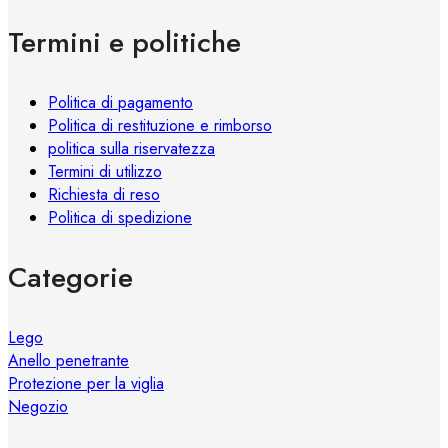
essere
Termini e politiche
scelte
nella
pagina
Politica di pagamento
del
Politica di restituzione e rimborso
prodotto
politica sulla riservatezza
Termini di utilizzo
Richiesta di reso
Politica di spedizione
Categorie
Lego
Anello penetrante
Protezione per la viglia
Negozio