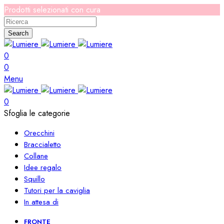
Prodotti selezionati con cura
Search
0
0
Menu
0
Sfoglia le categorie
Orecchini
Braccialetto
Collane
Idee regalo
Squillo
Tutori per la caviglia
In attesa di
FRONTE