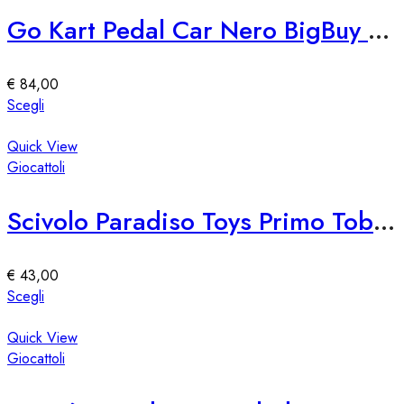
Le
Go Kart Pedal Car Nero BigBuy Fun
opzioni
possono
essere
€
84,00
scelte
Questo
Scegli
nella
prodotto
pagina
ha
Quick View
del
più
Giocattoli
prodotto
varianti.
Le
Scivolo Paradiso Toys Primo Tobogán
opzioni
possono
essere
€
43,00
scelte
Questo
Scegli
nella
prodotto
pagina
ha
Quick View
del
più
Giocattoli
prodotto
varianti.
Le