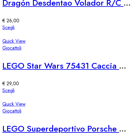
Dragón Desdentao Volador R/C LEGO 76309 – Set Costruzioni Volante
opzioni
possono
essere
€
26,00
scelte
Questo
Scegli
nella
prodotto
pagina
ha
Quick View
del
più
Giocattoli
prodotto
varianti.
Le
LEGO Star Wars 75431 Caccia Stellare TIE First Order
opzioni
possono
essere
€
29,00
scelte
Questo
Scegli
nella
prodotto
pagina
ha
Quick View
del
più
Giocattoli
prodotto
varianti.
Le
LEGO Superdeportivo Porsche 911 GT3 RS
opzioni