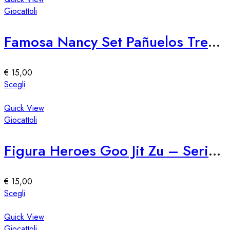
del
più
Giocattoli
prodotto
varianti.
Le
Famosa Nancy Set Pañuelos Trendy
opzioni
possono
essere
€
15,00
scelte
Questo
Scegli
nella
prodotto
pagina
ha
Quick View
del
più
Giocattoli
prodotto
varianti.
Le
Figura Heroes Goo Jit Zu – Serie 76309
opzioni
possono
essere
€
15,00
scelte
Questo
Scegli
nella
prodotto
pagina
ha
Quick View
del
più
Giocattoli