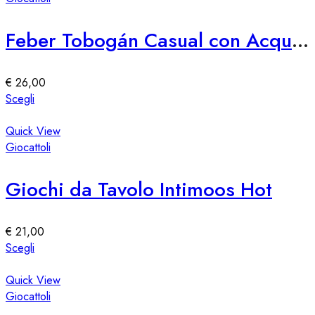
prodotto
varianti.
Le
Feber Tobogán Casual con Acqua e Diversión
opzioni
possono
essere
€
26,00
scelte
Questo
Scegli
nella
prodotto
pagina
ha
Quick View
del
più
Giocattoli
prodotto
varianti.
Le
Giochi da Tavolo Intimoos Hot
opzioni
possono
essere
€
21,00
scelte
Questo
Scegli
nella
prodotto
pagina
ha
Quick View
del
più
Giocattoli
prodotto
varianti.