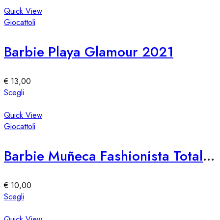
Quick View
Giocattoli
Barbie Playa Glamour 2021
€
13,00
Questo
Scegli
prodotto
ha
Quick View
più
Giocattoli
varianti.
Le
Barbie Muñeca Fashionista Totally Hair – Edición Speciale
opzioni
possono
essere
€
10,00
scelte
Questo
Scegli
nella
prodotto
pagina
ha
Quick View