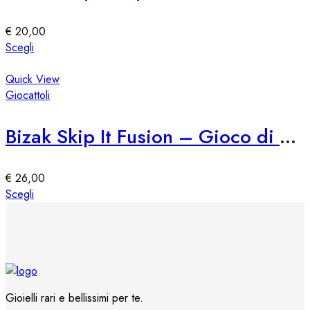
possono
essere
€
20,00
scelte
Questo
Scegli
nella
prodotto
pagina
ha
Quick View
del
più
Giocattoli
prodotto
varianti.
Le
Bizak Skip It Fusion – Gioco di Saltare e Girare
opzioni
possono
essere
€
26,00
scelte
Questo
Scegli
nella
prodotto
pagina
ha
del
più
prodotto
varianti.
Le
opzioni
Gioielli rari e bellissimi per te.
possono