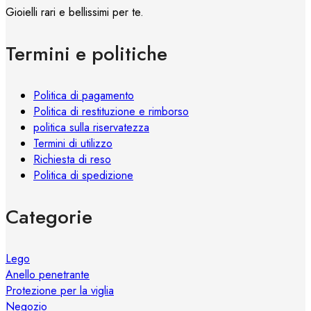
opzioni
Gioielli rari e bellissimi per te.
possono
essere
Termini e politiche
scelte
nella
pagina
Politica di pagamento
del
Politica di restituzione e rimborso
prodotto
politica sulla riservatezza
Termini di utilizzo
Richiesta di reso
Politica di spedizione
Categorie
Lego
Anello penetrante
Protezione per la viglia
Negozio