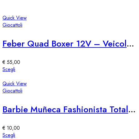
Quick View
Giocattoli
Feber Quad Boxer 12V – Veicolo Elettrico per Bambini
€
55,00
Questo
Scegli
prodotto
ha
Quick View
più
Giocattoli
varianti.
Le
Barbie Muñeca Fashionista Totally Hair – Edición Speciale
opzioni
possono
essere
€
10,00
scelte
Questo
Scegli