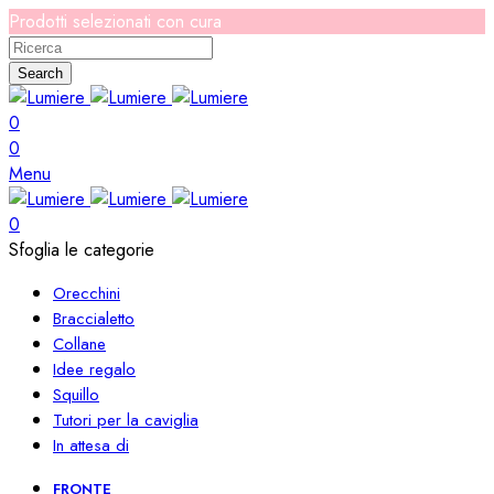
Prodotti selezionati con cura
Search
0
0
Menu
0
Sfoglia le categorie
Orecchini
Braccialetto
Collane
Idee regalo
Squillo
Tutori per la caviglia
In attesa di
FRONTE