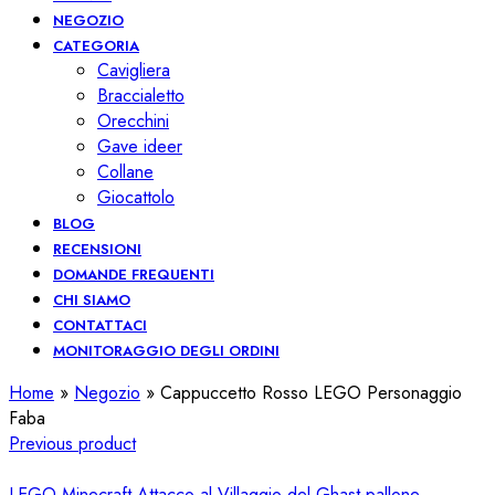
NEGOZIO
CATEGORIA
Cavigliera
Braccialetto
Orecchini
Gave ideer
Collane
Giocattolo
BLOG
RECENSIONI
DOMANDE FREQUENTI
CHI SIAMO
CONTATTACI
MONITORAGGIO DEGLI ORDINI
Home
»
Negozio
»
Cappuccetto Rosso LEGO Personaggio
Faba
Previous product
LEGO Minecraft Attacco al Villaggio del Ghast-pallone