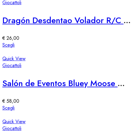
del
più
Giocattoli
prodotto
varianti.
Le
Dragón Desdentao Volador R/C LEGO 76309 – Set Costruzioni Volante
opzioni
possono
essere
€
26,00
scelte
Questo
Scegli
nella
prodotto
pagina
ha
Quick View
del
più
Giocattoli
prodotto
varianti.
Le
Salón de Eventos Bluey Moose – Spazio Eventi Elegante e Versatile
opzioni
possono
essere
€
58,00
scelte
Questo
Scegli
nella
prodotto
pagina
ha
Quick View
del
più
Giocattoli