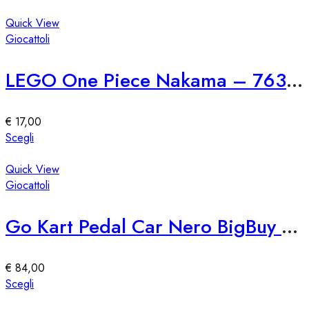
nella
prodotto
pagina
ha
Quick View
del
più
Giocattoli
prodotto
varianti.
Le
LEGO One Piece Nakama – 76309
opzioni
possono
essere
€
17,00
scelte
Questo
Scegli
nella
prodotto
pagina
ha
Quick View
del
più
Giocattoli
prodotto
varianti.
Le
Go Kart Pedal Car Nero BigBuy Fun
opzioni
possono
essere
€
84,00
scelte
Questo
Scegli
nella
prodotto