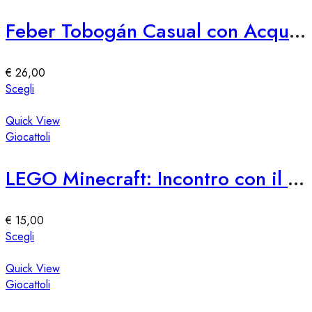
prodotto
varianti.
Le
Feber Tobogán Casual con Acqua e Diversión
opzioni
possono
essere
€
26,00
scelte
Questo
Scegli
nella
prodotto
pagina
ha
Quick View
del
più
Giocattoli
prodotto
varianti.
Le
LEGO Minecraft: Incontro con il Custode
opzioni
possono
essere
€
15,00
scelte
Questo
Scegli
nella
prodotto
pagina
ha
Quick View
del
più
Giocattoli
prodotto
varianti.