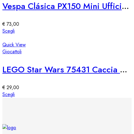
Le
Vespa Clásica PX150 Mini Ufficiale
opzioni
possono
essere
€
73,00
scelte
Questo
Scegli
nella
prodotto
pagina
ha
Quick View
del
più
Giocattoli
prodotto
varianti.
Le
LEGO Star Wars 75431 Caccia Stellare TIE First Order
opzioni
possono
essere
€
29,00
scelte
Questo
Scegli
nella
prodotto
pagina
ha
del
più
prodotto
varianti.
Le