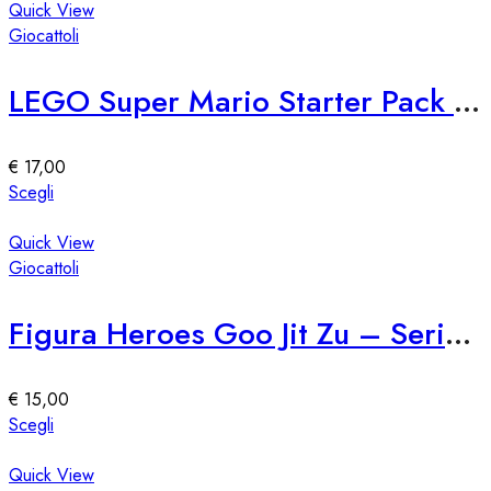
pagina
ha
Quick View
del
più
Giocattoli
prodotto
varianti.
Le
LEGO Super Mario Starter Pack 71360
opzioni
possono
essere
€
17,00
scelte
Questo
Scegli
nella
prodotto
pagina
ha
Quick View
del
più
Giocattoli
prodotto
varianti.
Le
Figura Heroes Goo Jit Zu – Serie 76309
opzioni
possono
essere
€
15,00
scelte
Questo
Scegli
nella
prodotto
pagina
ha
Quick View