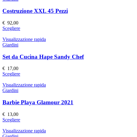
del
varianti.
prodotto
Le
Costruzione XXL 45 Pezzi
opzioni
possono
€
92,00
essere
Questo
Scegliere
scelte
prodotto
nella
ha
Visualizzazione rapida
pagina
più
Giardini
del
varianti.
prodotto
Le
Set da Cucina Hape Sandy Chef
opzioni
possono
€
17,00
essere
Questo
Scegliere
scelte
prodotto
nella
ha
Visualizzazione rapida
pagina
più
Giardini
del
varianti.
prodotto
Le
Barbie Playa Glamour 2021
opzioni
possono
€
13,00
essere
Questo
Scegliere
scelte
prodotto
nella
ha
Visualizzazione rapida
pagina
più
Giardini