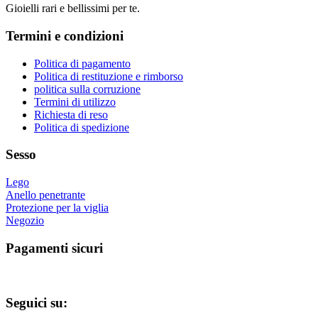
del
Gioielli rari e bellissimi per te.
varianti.
prodotto
Le
Termini e condizioni
opzioni
possono
essere
Politica di pagamento
scelte
Politica di restituzione e rimborso
nella
politica sulla corruzione
pagina
Termini di utilizzo
del
Richiesta di reso
prodotto
Politica di spedizione
Sesso
Lego
Anello penetrante
Protezione per la viglia
Negozio
Pagamenti sicuri
Seguici su: