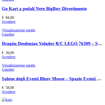
del
varianti.
prodotto
Le
Go Kart a pedali Nero BigBuy Divertimento
opzioni
possono
€
84,00
essere
Questo
Scegliere
scelte
prodotto
nella
ha
Visualizzazione rapida
pagina
più
Giardini
del
varianti.
prodotto
Le
Dragón Desdentao Volador R/C LEGO 76309 – Set Costruzioni Volante
opzioni
possono
€
26,00
essere
Questo
Scegliere
scelte
prodotto
nella
ha
Visualizzazione rapida
pagina
più
Giardini
del
varianti.
prodotto
Le
Salone degli Eventi Bluey Moose – Spazio Eventi Elegante e Versatile
opzioni
possono
€
58,00
essere
Questo
Scegliere
scelte
prodotto
nella
ha
pagina
più