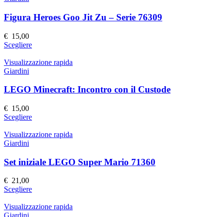
Figura Heroes Goo Jit Zu – Serie 76309
€
15,00
Questo
Scegliere
prodotto
ha
Visualizzazione rapida
più
Giardini
varianti.
Le
LEGO Minecraft: Incontro con il Custode
opzioni
possono
€
15,00
essere
Questo
Scegliere
scelte
prodotto
nella
ha
Visualizzazione rapida
pagina
più
Giardini
del
varianti.
prodotto
Le
Set iniziale LEGO Super Mario 71360
opzioni
possono
€
21,00
essere
Questo
Scegliere
scelte
prodotto
nella
ha
Visualizzazione rapida
pagina
più
Giardini