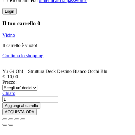
Ricordami Hai
dimenticato la password?
Login
Il tuo carrello
0
Vicino
Il carrello è vuoto!
Continua lo shopping
Yu-Gi-Oh! – Struttura Deck Destino Bianco Occhi Blu
€
10,00
Prezzo:
Chiaro
Yu-
Gi-
Aggiungi al carrello
Oh!
ACQUISTA ORA
-
Struttura
Deck
Destino