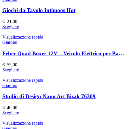
del
varianti.
prodotto
Le
Giochi da Tavolo Intimoos Hot
opzioni
possono
€
21,00
essere
Questo
Scegliere
scelte
prodotto
nella
ha
Visualizzazione rapida
pagina
più
Giardini
del
varianti.
prodotto
Le
Feber Quad Boxer 12V – Veicolo Elettrico per Bambini
opzioni
possono
€
55,00
essere
Questo
Scegliere
scelte
prodotto
nella
ha
Visualizzazione rapida
pagina
più
Giardini
del
varianti.
prodotto
Le
Studio di Design Nano Art Bizak 76309
opzioni
possono
€
40,00
essere
Questo
Scegliere
scelte
prodotto
nella
ha
Visualizzazione rapida
pagina
più
Giardini