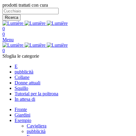
prodotti trattati con cura
Ricerca
0
0
Menu
0
Sfoglia le categorie
E
pubblicità
Collane
Donne attuali
Squillo
Tutorial per la poltrona
In attesa di
Fronte
Giardini
Esempio
Cavigliera
pubblicità