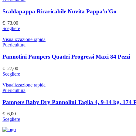
del
varianti.
prodotto
Le
Scaldapappa Ricaricabile Nuvita Pappa'n'Go
opzioni
possono
€
73,00
essere
Questo
Scegliere
scelte
prodotto
nella
ha
Visualizzazione rapida
pagina
più
Puericultura
del
varianti.
prodotto
Le
Pannolini Pampers Quadri Progressi Maxi 84 Pezzi
opzioni
possono
€
27,00
essere
Questo
Scegliere
scelte
prodotto
nella
ha
Visualizzazione rapida
pagina
più
Puericultura
del
varianti.
prodotto
Le
Pampers Baby Dry Pannolini Taglia 4, 9-14 kg, 174 
opzioni
possono
€
6,00
essere
Questo
Scegliere
scelte
prodotto
nella
ha
pagina
più