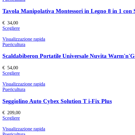
Tavola Manipolativa Montessori in Legno 8 in 1 con 
€
34,00
Questo
Scegliere
prodotto
ha
Visualizzazione rapida
più
Puericultura
varianti.
Le
Scaldabiberon Portatile Universale Nuvita Warm'n'
opzioni
possono
€
54,00
essere
Questo
Scegliere
scelte
prodotto
nella
ha
Visualizzazione rapida
pagina
più
Puericultura
del
varianti.
prodotto
Le
Seggiolino Auto Cybex Solution T i-Fix Plus
opzioni
possono
€
209,00
essere
Questo
Scegliere
scelte
prodotto
nella
ha
Visualizzazione rapida
pagina
più
Puericultura