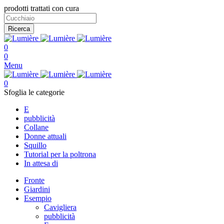
prodotti trattati con cura
Ricerca
0
0
Menu
0
Sfoglia le categorie
E
pubblicità
Collane
Donne attuali
Squillo
Tutorial per la poltrona
In attesa di
Fronte
Giardini
Esempio
Cavigliera
pubblicità