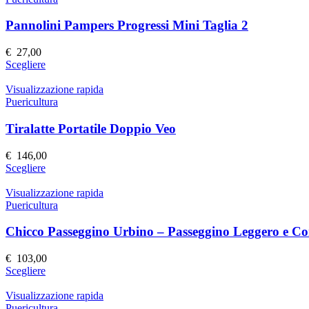
del
varianti.
prodotto
Le
Pannolini Pampers Progressi Mini Taglia 2
opzioni
possono
€
27,00
essere
Questo
Scegliere
scelte
prodotto
nella
ha
Visualizzazione rapida
pagina
più
Puericultura
del
varianti.
prodotto
Le
Tiralatte Portatile Doppio Veo
opzioni
possono
€
146,00
essere
Questo
Scegliere
scelte
prodotto
nella
ha
Visualizzazione rapida
pagina
più
Puericultura
del
varianti.
prodotto
Le
Chicco Passeggino Urbino – Passeggino Leggero e C
opzioni
possono
€
103,00
essere
Questo
Scegliere
scelte
prodotto
nella
ha
Visualizzazione rapida
pagina
più
Puericultura