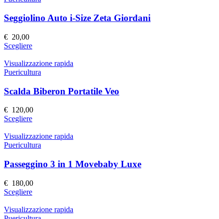
del
varianti.
prodotto
Le
Seggiolino Auto i-Size Zeta Giordani
opzioni
possono
€
20,00
essere
Questo
Scegliere
scelte
prodotto
nella
ha
Visualizzazione rapida
pagina
più
Puericultura
del
varianti.
prodotto
Le
Scalda Biberon Portatile Veo
opzioni
possono
€
120,00
essere
Questo
Scegliere
scelte
prodotto
nella
ha
Visualizzazione rapida
pagina
più
Puericultura
del
varianti.
prodotto
Le
Passeggino 3 in 1 Movebaby Luxe
opzioni
possono
€
180,00
essere
Questo
Scegliere
scelte
prodotto
nella
ha
Visualizzazione rapida
pagina
più
Puericultura