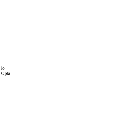
 lo
a Opla