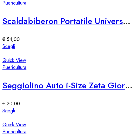
del
più
Puericultura
prodotto
varianti.
Le
Scaldabiberon Portatile Universale Nuvita Warm’n’Go
opzioni
possono
essere
€
54,00
scelte
Questo
Scegli
nella
prodotto
pagina
ha
Quick View
del
più
Puericultura
prodotto
varianti.
Le
Seggiolino Auto i-Size Zeta Giordani
opzioni
possono
essere
€
20,00
scelte
Questo
Scegli
nella
prodotto
pagina
ha
Quick View
del
più
Puericultura