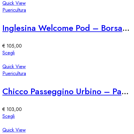
pagina
ha
Quick View
del
più
Puericultura
prodotto
varianti.
Le
Inglesina Welcome Pod – Borsa Fasciatoio Multifunzionale
opzioni
possono
essere
€
105,00
scelte
Questo
Scegli
nella
prodotto
pagina
ha
Quick View
del
più
Puericultura
prodotto
varianti.
Le
Chicco Passeggino Urbino – Passeggino Leggero e Compatto
opzioni
possono
essere
€
103,00
scelte
Questo
Scegli
nella
prodotto
pagina
ha
Quick View