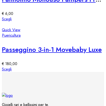
opzioni
possono
essere
€
6,00
scelte
Questo
Scegli
nella
prodotto
pagina
ha
Quick View
del
più
Puericultura
prodotto
varianti.
Le
Passeggino 3-in-1 Movebaby Luxe
opzioni
possono
essere
€
180,00
scelte
Questo
Scegli
nella
prodotto
pagina
ha
del
più
prodotto
varianti.
Le
opzioni
Gioielli rari e bellissimi per te.