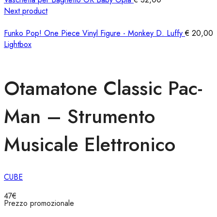
Next product
Funko Pop! One Piece Vinyl Figure - Monkey D. Luffy
€
20,00
Lightbox
Otamatone Classic Pac-
Man – Strumento
Musicale Elettronico
CUBE
47
€
Prezzo promozionale