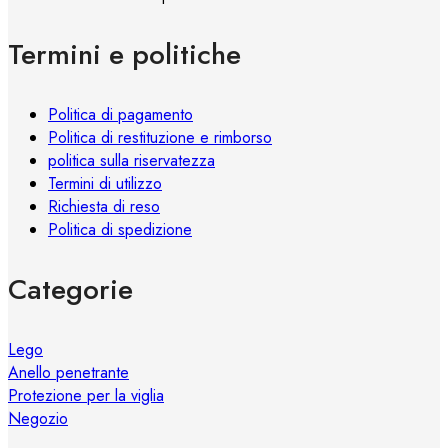
possono
essere
Termini e politiche
scelte
nella
pagina
Politica di pagamento
del
Politica di restituzione e rimborso
prodotto
politica sulla riservatezza
Termini di utilizzo
Richiesta di reso
Politica di spedizione
Categorie
Lego
Anello penetrante
Protezione per la viglia
Negozio