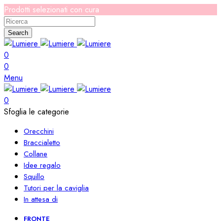
Prodotti selezionati con cura
Search
0
0
Menu
0
Sfoglia le categorie
Orecchini
Braccialetto
Collane
Idee regalo
Squillo
Tutori per la caviglia
In attesa di
FRONTE