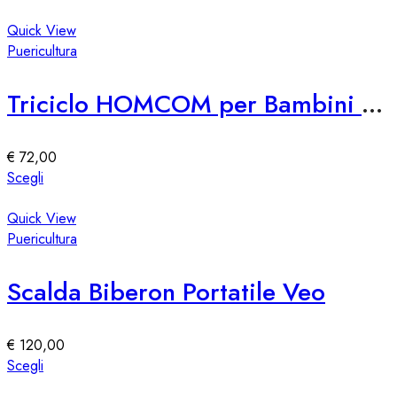
Quick View
Puericultura
Triciclo HOMCOM per Bambini con Maniglione 6 in 1
€
72,00
Questo
Scegli
prodotto
ha
Quick View
più
Puericultura
varianti.
Le
Scalda Biberon Portatile Veo
opzioni
possono
essere
€
120,00
scelte
Questo
Scegli
nella
prodotto