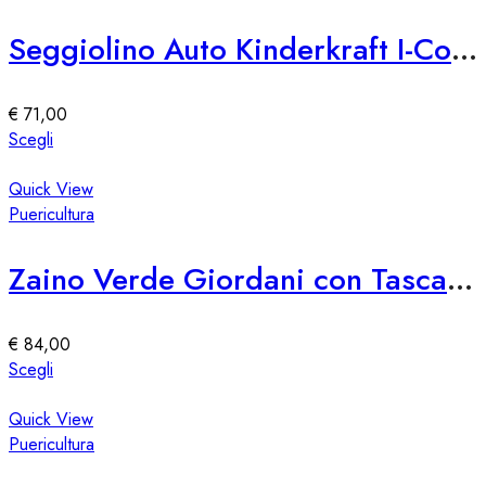
prodotto
varianti.
Le
Seggiolino Auto Kinderkraft I-Comfy I-Size
opzioni
possono
essere
€
71,00
scelte
Questo
Scegli
nella
prodotto
pagina
ha
Quick View
del
più
Puericultura
prodotto
varianti.
Le
Zaino Verde Giordani con Tasca Porta Laptop
opzioni
possono
essere
€
84,00
scelte
Questo
Scegli
nella
prodotto
pagina
ha
Quick View
del
più
Puericultura
prodotto
varianti.