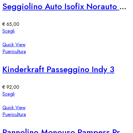
Le
Seggiolino Auto Isofix Norauto R129 I-Size 100-150 cm
opzioni
possono
essere
€
65,00
scelte
Questo
Scegli
nella
prodotto
pagina
ha
Quick View
del
più
Puericultura
prodotto
varianti.
Le
Kinderkraft Passeggino Indy 3
opzioni
possono
essere
€
92,00
scelte
Questo
Scegli
nella
prodotto
pagina
ha
Quick View
del
più
Puericultura
prodotto
varianti.
Le
Pannolino Monouso Pampers Premium Care, Taglia 76309