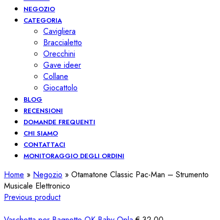
NEGOZIO
CATEGORIA
Cavigliera
Braccialetto
Orecchini
Gave ideer
Collane
Giocattolo
BLOG
RECENSIONI
DOMANDE FREQUENTI
CHI SIAMO
CONTATTACI
MONITORAGGIO DEGLI ORDINI
Home
»
Negozio
»
Otamatone Classic Pac-Man – Strumento
Musicale Elettronico
Previous product
Vaschetta per Bagnetto OK Baby Opla
€
32,00