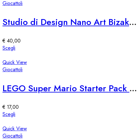
del
più
Giocattoli
prodotto
varianti.
Le
Studio di Design Nano Art Bizak 76309
opzioni
possono
essere
€
40,00
scelte
Questo
Scegli
nella
prodotto
pagina
ha
Quick View
del
più
Giocattoli
prodotto
varianti.
Le
LEGO Super Mario Starter Pack 71360
opzioni
possono
essere
€
17,00
scelte
Questo
Scegli
nella
prodotto
pagina
ha
Quick View
del
più
Giocattoli