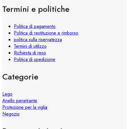
essere
Termini e politiche
scelte
nella
pagina
Politica di pagamento
del
Politica di restituzione e rimborso
prodotto
politica sulla riservatezza
Termini di utilizzo
Richiesta di reso
Politica di spedizione
Categorie
Lego
Anello penetrante
Protezione per la viglia
Negozio