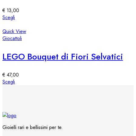
possono
essere
€
13,00
scelte
Questo
Scegli
nella
prodotto
pagina
ha
Quick View
del
più
Giocattoli
prodotto
varianti.
Le
LEGO Bouquet di Fiori Selvatici
opzioni
possono
essere
€
47,00
scelte
Questo
Scegli
nella
prodotto
pagina
ha
del
più
prodotto
varianti.
Le
opzioni
Gioielli rari e bellissimi per te.
possono