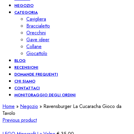
NEGOZIO
CATEGORIA
Cavigliera
Braccialetto
Orecchini
Gave ideer
Collane
Giocattolo
BLOG
RECENSIONI
DOMANDE FREQUENTI
CHI SIAMO
CONTATTACI
MONITORAGGIO DEGLI ORDINI
Home
»
Negozio
»
Ravensburger La Cucaracha Gioco da
Tavolo
Previous product
LEGO Minecraft La Volpe
€
35,00