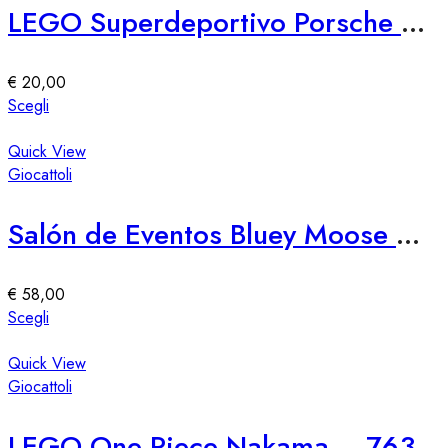
Le
LEGO Superdeportivo Porsche 911 GT3 RS
opzioni
possono
essere
€
20,00
scelte
Questo
Scegli
nella
prodotto
pagina
ha
Quick View
del
più
Giocattoli
prodotto
varianti.
Le
Salón de Eventos Bluey Moose – Spazio Eventi Elegante e Versatile
opzioni
possono
essere
€
58,00
scelte
Questo
Scegli
nella
prodotto
pagina
ha
Quick View
del
più
Giocattoli
prodotto
varianti.
Le
LEGO One Piece Nakama – 76309