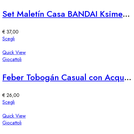
prodotto
varianti.
Le
Set Maletín Casa BANDAI Ksimerito Chivatita – Giocattolo Interattivo
opzioni
possono
essere
€
37,00
scelte
Questo
Scegli
nella
prodotto
pagina
ha
Quick View
del
più
Giocattoli
prodotto
varianti.
Le
Feber Tobogán Casual con Acqua e Diversión
opzioni
possono
essere
€
26,00
scelte
Questo
Scegli
nella
prodotto
pagina
ha
Quick View
del
più
Giocattoli
prodotto
varianti.