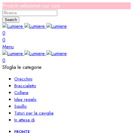
Prodotti selezionati con cura
Search
0
0
Menu
0
Sfoglia le categorie
Orecchini
Braccialetto
Collane
Idee regalo
Squillo
Tutori per la caviglia
In attesa di
FRONTE