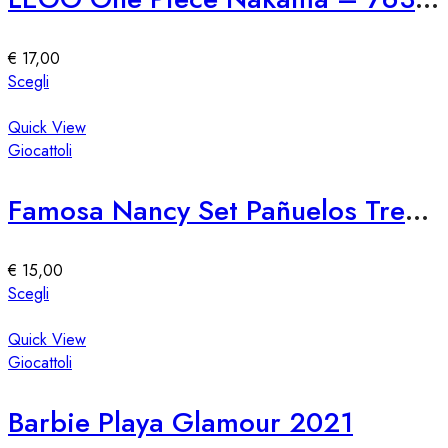
opzioni
possono
essere
€
17,00
scelte
Questo
Scegli
nella
prodotto
pagina
ha
Quick View
del
più
Giocattoli
prodotto
varianti.
Le
Famosa Nancy Set Pañuelos Trendy
opzioni
possono
essere
€
15,00
scelte
Questo
Scegli
nella
prodotto
pagina
ha
Quick View
del
più
Giocattoli
prodotto
varianti.
Le
Barbie Playa Glamour 2021
opzioni