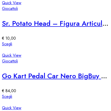
Quick View
Giocattoli
Sr. Potato Head – Figura Articulable Giocattolo
€
10,00
Questo
Scegli
prodotto
ha
Quick View
più
Giocattoli
varianti.
Le
Go Kart Pedal Car Nero BigBuy Fun
opzioni
possono
essere
€
84,00
scelte
Questo
Scegli
nella
prodotto
pagina
ha
Quick View