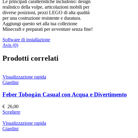
Le principali caratteristiche includono: design
realistico della volpe, articolazioni mobili per
diverse posizioni, pezzi LEGO di alta qualità
per una costruzione resistente e duratura.
Aggiungi questo set alla tua collezione
Minecraft e preparati per avventure senza fine!
Software di installazione
Avis (0)
Prodotti correlati
Visualizzazione rapida
Giardini
Feber Tobogán Casual con Acqua e Divertimento
€
26,00
Questo
Scegliere
prodotto
ha
Visualizzazione rapida
più
Giardini
varianti.