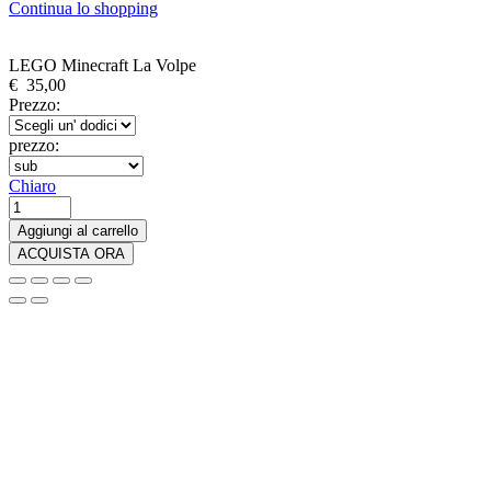
Continua lo shopping
LEGO Minecraft La Volpe
€
35,00
Prezzo:
prezzo:
Chiaro
LEGO
Minecraft
Aggiungi al carrello
La
ACQUISTA ORA
Volpe
quantità