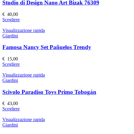
Le
Studio di Design Nano Art Bizak 76309
opzioni
possono
€
40,00
essere
Questo
Scegliere
scelte
prodotto
nella
ha
Visualizzazione rapida
pagina
più
Giardini
del
varianti.
prodotto
Le
Famosa Nancy Set Pañuelos Trendy
opzioni
possono
€
15,00
essere
Questo
Scegliere
scelte
prodotto
nella
ha
Visualizzazione rapida
pagina
più
Giardini
del
varianti.
prodotto
Le
Scivolo Paradiso Toys Primo Tobogán
opzioni
possono
€
43,00
essere
Questo
Scegliere
scelte
prodotto
nella
ha
Visualizzazione rapida
pagina
più
Giardini
del
varianti.
prodotto