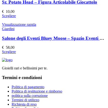
Le
Sr. Potato Head – Figura Articolabile Giocattolo
opzioni
possono
€
10,00
essere
Questo
Scegliere
scelte
prodotto
nella
ha
Visualizzazione rapida
pagina
più
Giardini
del
varianti.
prodotto
Le
Salone degli Eventi Bluey Moose – Spazio Eventi Elegante e Versatile
opzioni
possono
€
58,00
essere
Questo
Scegliere
scelte
prodotto
nella
ha
pagina
più
del
Gioielli rari e bellissimi per te.
varianti.
prodotto
Le
Termini e condizioni
opzioni
possono
essere
Politica di pagamento
scelte
Politica di restituzione e rimborso
nella
politica sulla corruzione
pagina
Termini di utilizzo
del
Richiesta di reso
prodotto