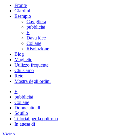
Fronte
Giardini
Esempio
Cavigliera
pubblicità
E
Dava idee
Collane
Risoluzione
Blog
Magliette
Utilizzo frequente
Chi siamo
Rete
Mostra degli ordini
E
pubblicità
Collane
Donne attuali
Squillo
Tutorial per la poltrona
In attesa di
Vicino