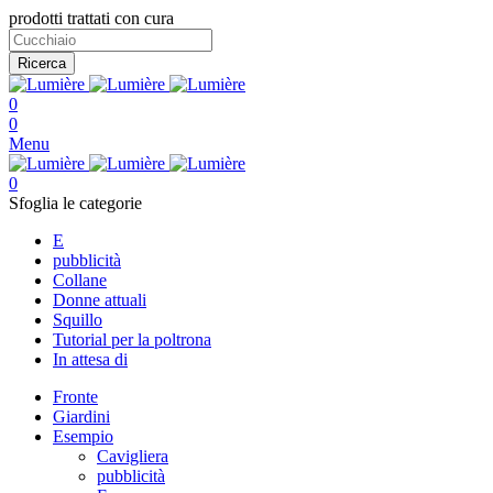
prodotti trattati con cura
Ricerca
0
0
Menu
0
Sfoglia le categorie
E
pubblicità
Collane
Donne attuali
Squillo
Tutorial per la poltrona
In attesa di
Fronte
Giardini
Esempio
Cavigliera
pubblicità