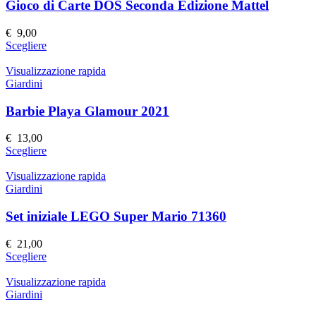
Le
Gioco di Carte DOS Seconda Edizione Mattel
opzioni
possono
€
9,00
essere
Questo
Scegliere
scelte
prodotto
nella
ha
Visualizzazione rapida
pagina
più
Giardini
del
varianti.
prodotto
Le
Barbie Playa Glamour 2021
opzioni
possono
€
13,00
essere
Questo
Scegliere
scelte
prodotto
nella
ha
Visualizzazione rapida
pagina
più
Giardini
del
varianti.
prodotto
Le
Set iniziale LEGO Super Mario 71360
opzioni
possono
€
21,00
essere
Questo
Scegliere
scelte
prodotto
nella
ha
Visualizzazione rapida
pagina
più
Giardini
del
varianti.
prodotto