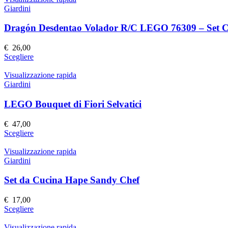
pagina
più
Giardini
del
varianti.
prodotto
Le
Dragón Desdentao Volador R/C LEGO 76309 – Set Co
opzioni
possono
€
26,00
essere
Questo
Scegliere
scelte
prodotto
nella
ha
Visualizzazione rapida
pagina
più
Giardini
del
varianti.
prodotto
Le
LEGO Bouquet di Fiori Selvatici
opzioni
possono
€
47,00
essere
Questo
Scegliere
scelte
prodotto
nella
ha
Visualizzazione rapida
pagina
più
Giardini
del
varianti.
prodotto
Le
Set da Cucina Hape Sandy Chef
opzioni
possono
€
17,00
essere
Questo
Scegliere
scelte
prodotto
nella
ha
Visualizzazione rapida