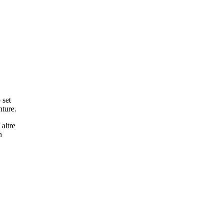
 set
nture.
altre
a