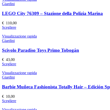
pagina
più
Giardini
del
varianti.
prodotto
Le
LEGO City 76309 – Stazione della Polizia Marina
opzioni
possono
€
110,00
essere
Questo
Scegliere
scelte
prodotto
nella
ha
Visualizzazione rapida
pagina
più
Giardini
del
varianti.
prodotto
Le
Scivolo Paradiso Toys Primo Tobogán
opzioni
possono
€
43,00
essere
Questo
Scegliere
scelte
prodotto
nella
ha
Visualizzazione rapida
pagina
più
Giardini
del
varianti.
prodotto
Le
Barbie Muñeca Fashionista Totally Hair – Edición Sp
opzioni
possono
€
10,00
essere
Questo
Scegliere
scelte
prodotto
nella
ha
Visualizzazione rapida