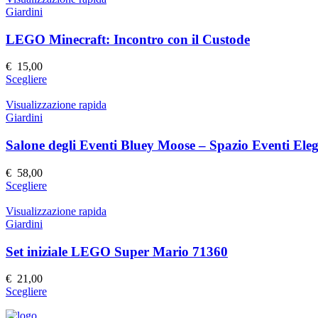
pagina
più
Giardini
del
varianti.
prodotto
Le
LEGO Minecraft: Incontro con il Custode
opzioni
possono
€
15,00
essere
Questo
Scegliere
scelte
prodotto
nella
ha
Visualizzazione rapida
pagina
più
Giardini
del
varianti.
prodotto
Le
Salone degli Eventi Bluey Moose – Spazio Eventi Elega
opzioni
possono
€
58,00
essere
Questo
Scegliere
scelte
prodotto
nella
ha
Visualizzazione rapida
pagina
più
Giardini
del
varianti.
prodotto
Le
Set iniziale LEGO Super Mario 71360
opzioni
possono
€
21,00
essere
Questo
Scegliere
scelte
prodotto
nella
ha