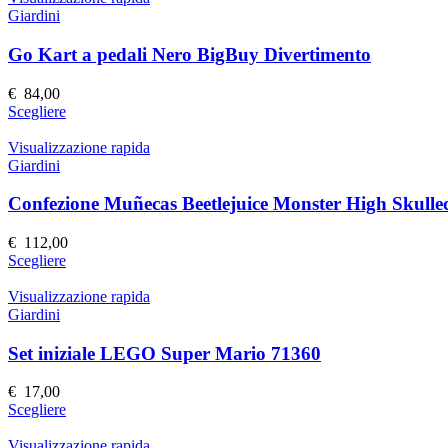
Giardini
Go Kart a pedali Nero BigBuy Divertimento
€
84,00
Questo
Scegliere
prodotto
ha
Visualizzazione rapida
più
Giardini
varianti.
Le
Confezione Muñecas Beetlejuice Monster High Skulle
opzioni
possono
€
112,00
essere
Questo
Scegliere
scelte
prodotto
nella
ha
Visualizzazione rapida
pagina
più
Giardini
del
varianti.
prodotto
Le
Set iniziale LEGO Super Mario 71360
opzioni
possono
€
17,00
essere
Questo
Scegliere
scelte
prodotto
nella
ha
Visualizzazione rapida