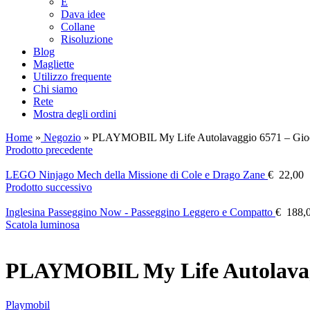
E
Dava idee
Collane
Risoluzione
Blog
Magliette
Utilizzo frequente
Chi siamo
Rete
Mostra degli ordini
Home
»
Negozio
»
PLAYMOBIL My Life Autolavaggio 6571 – Gioco
Prodotto precedente
LEGO Ninjago Mech della Missione di Cole e Drago Zane
€
22,00
Prodotto successivo
Inglesina Passeggino Now - Passeggino Leggero e Compatto
€
188,
Scatola luminosa
PLAYMOBIL My Life Autolavagg
Playmobil