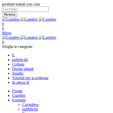
prodotti trattati con cura
Ricerca
0
0
Menu
0
Sfoglia le categorie
E
pubblicità
Collane
Donne attuali
Squillo
Tutorial per la poltrona
In attesa di
Fronte
Giardini
Esempio
Cavigliera
pubblicità