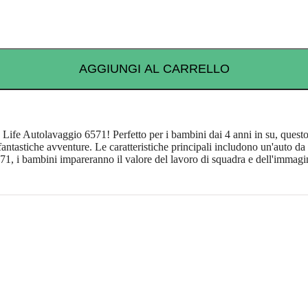
AGGIUNGI AL CARRELLO
e Autolavaggio 6571! Perfetto per i bambini dai 4 anni in su, questo s
astiche avventure. Le caratteristiche principali includono un'auto da l
 i bambini impareranno il valore del lavoro di squadra e dell'immaginaz