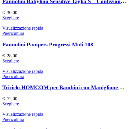
Le
Pannolini Babylino Sensitive Taglia S – Confezione da 30
opzioni
possono
€
30,00
essere
Questo
Scegliere
scelte
prodotto
nella
ha
Visualizzazione rapida
pagina
più
Puericultura
del
varianti.
prodotto
Le
Pannolini Pampers Progressi Midi 108
opzioni
possono
€
28,00
essere
Questo
Scegliere
scelte
prodotto
nella
ha
Visualizzazione rapida
pagina
più
Puericultura
del
varianti.
prodotto
Le
Triciclo HOMCOM per Bambini con Maniglione 6 in 1
opzioni
possono
€
72,00
essere
Questo
Scegliere
scelte
prodotto
nella
ha
Visualizzazione rapida
pagina
più
Puericultura
del
varianti.
prodotto