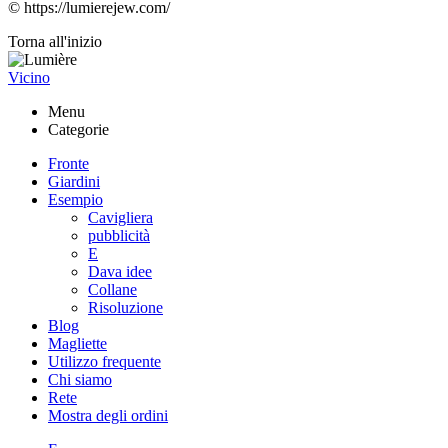
© https://lumierejew.com/
Torna all'inizio
Vicino
Menu
Categorie
Fronte
Giardini
Esempio
Cavigliera
pubblicità
E
Dava idee
Collane
Risoluzione
Blog
Magliette
Utilizzo frequente
Chi siamo
Rete
Mostra degli ordini