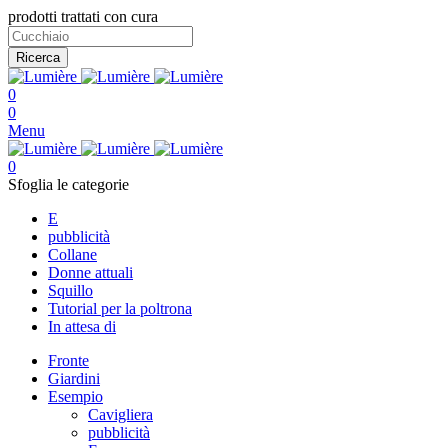
prodotti trattati con cura
Ricerca
0
0
Menu
0
Sfoglia le categorie
E
pubblicità
Collane
Donne attuali
Squillo
Tutorial per la poltrona
In attesa di
Fronte
Giardini
Esempio
Cavigliera
pubblicità