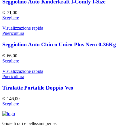
Le
Seggiolino Auto Kinderkraft I-Comfy I-Size
opzioni
possono
€
71,00
essere
Questo
Scegliere
scelte
prodotto
nella
ha
Visualizzazione rapida
pagina
più
Puericultura
del
varianti.
prodotto
Le
Seggiolino Auto Chicco Unico Plus Nero 0-36Kg
opzioni
possono
€
66,00
essere
Questo
Scegliere
scelte
prodotto
nella
ha
Visualizzazione rapida
pagina
più
Puericultura
del
varianti.
prodotto
Le
Tiralatte Portatile Doppio Veo
opzioni
possono
€
146,00
essere
Questo
Scegliere
scelte
prodotto
nella
ha
pagina
più
del
Gioielli rari e bellissimi per te.
varianti.
prodotto