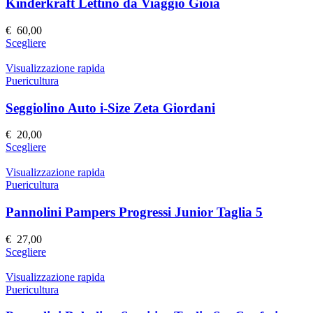
Le
Kinderkraft Lettino da Viaggio Gioia
opzioni
possono
€
60,00
essere
Questo
Scegliere
scelte
prodotto
nella
ha
Visualizzazione rapida
pagina
più
Puericultura
del
varianti.
prodotto
Le
Seggiolino Auto i-Size Zeta Giordani
opzioni
possono
€
20,00
essere
Questo
Scegliere
scelte
prodotto
nella
ha
Visualizzazione rapida
pagina
più
Puericultura
del
varianti.
prodotto
Le
Pannolini Pampers Progressi Junior Taglia 5
opzioni
possono
€
27,00
essere
Questo
Scegliere
scelte
prodotto
nella
ha
Visualizzazione rapida
pagina
più
Puericultura
del
varianti.
prodotto