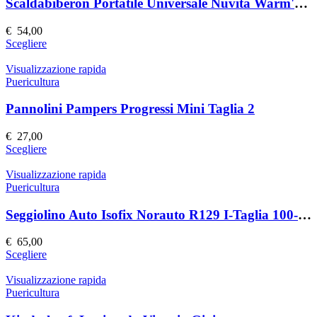
Scaldabiberon Portatile Universale Nuvita Warm'n'Go
€
54,00
Questo
Scegliere
prodotto
ha
Visualizzazione rapida
più
Puericultura
varianti.
Le
Pannolini Pampers Progressi Mini Taglia 2
opzioni
possono
€
27,00
essere
Questo
Scegliere
scelte
prodotto
nella
ha
Visualizzazione rapida
pagina
più
Puericultura
del
varianti.
prodotto
Le
Seggiolino Auto Isofix Norauto R129 I-Taglia 100-150 cm
opzioni
possono
€
65,00
essere
Questo
Scegliere
scelte
prodotto
nella
ha
Visualizzazione rapida
pagina
più
Puericultura
del
varianti.
prodotto