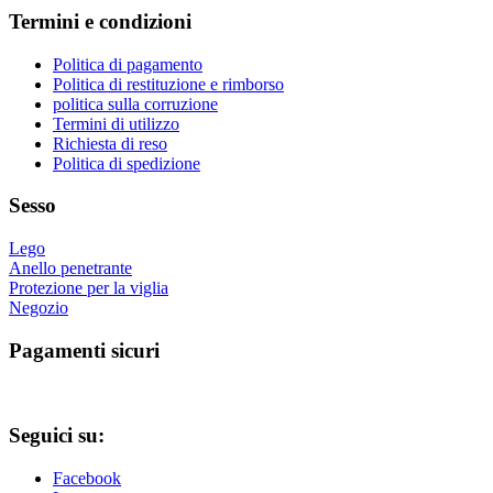
Le
Termini e condizioni
opzioni
possono
essere
Politica di pagamento
scelte
Politica di restituzione e rimborso
nella
politica sulla corruzione
pagina
Termini di utilizzo
del
Richiesta di reso
prodotto
Politica di spedizione
Sesso
Lego
Anello penetrante
Protezione per la viglia
Negozio
Pagamenti sicuri
Seguici su:
Facebook