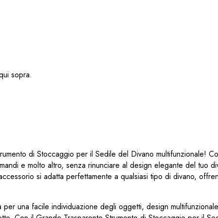
ui sopra.
rumento di Stoccaggio per il Sedile del Divano multifunzionale! Co
comandi e molto altro, senza rinunciare al design elegante del tuo d
 accessorio si adatta perfettamente a qualsiasi tipo di divano, offre
per una facile individuazione degli oggetti, design multifunzional
l salotto. Con il Grande Trasparente Strumento di Stoccaggio per il Sed