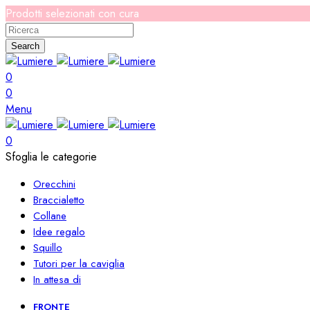
Prodotti selezionati con cura
Search
0
0
Menu
0
Sfoglia le categorie
Orecchini
Braccialetto
Collane
Idee regalo
Squillo
Tutori per la caviglia
In attesa di
FRONTE