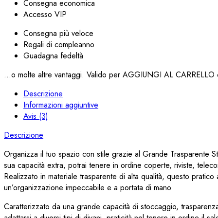
Consegna economica
Accesso VIP
Consegna più veloce
Regali di compleanno
Guadagna fedeltà
...o molte altre vantaggi. Valido per AGGIUNGI AL CARRELLO q
Descrizione
Informazioni aggiuntive
Avis (3)
Descrizione
Organizza il tuo spazio con stile grazie al Grande Trasparente St
sua capacità extra, potrai tenere in ordine coperte, riviste, tele
Realizzato in materiale trasparente di alta qualità, questo pratico
un’organizzazione impeccabile e a portata di mano.
Caratterizzato da una grande capacità di stoccaggio, trasparenza 
adattarsi a diversi tipi di divani, praticità nel tenere in ordine i