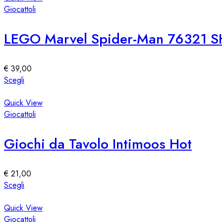
del
più
Giocattoli
prodotto
varianti.
Le
LEGO Marvel Spider-Man 76321 S
opzioni
possono
essere
€
39,00
scelte
Questo
Scegli
nella
prodotto
pagina
ha
Quick View
del
più
Giocattoli
prodotto
varianti.
Le
Giochi da Tavolo Intimoos Hot
opzioni
possono
essere
€
21,00
scelte
Questo
Scegli
nella
prodotto
pagina
ha
Quick View
del
più
Giocattoli