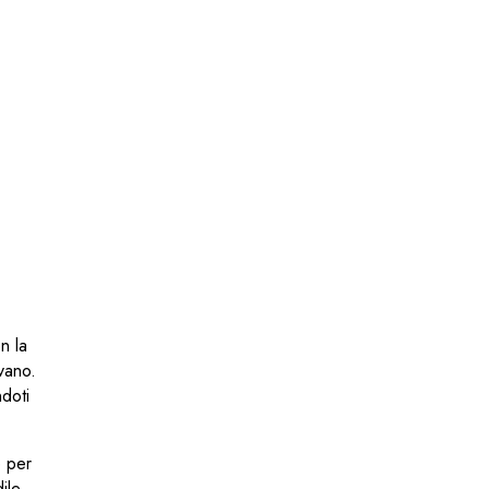
n la
ivano.
ndoti
e per
ile