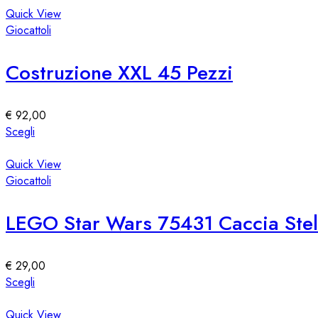
ha
Quick View
più
Giocattoli
varianti.
Le
Costruzione XXL 45 Pezzi
opzioni
possono
essere
€
92,00
scelte
Questo
Scegli
nella
prodotto
pagina
ha
Quick View
del
più
Giocattoli
prodotto
varianti.
Le
LEGO Star Wars 75431 Caccia Stell
opzioni
possono
essere
€
29,00
scelte
Questo
Scegli
nella
prodotto
pagina
ha
Quick View