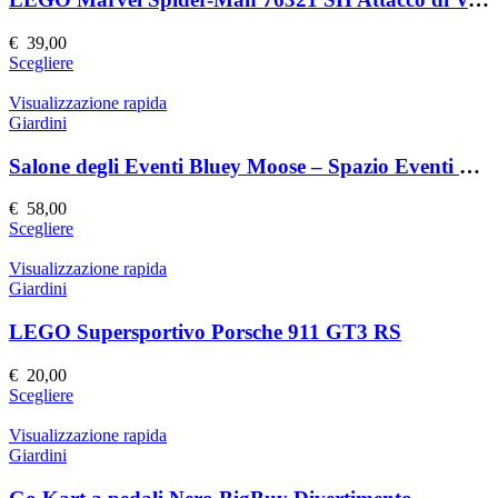
opzioni
possono
€
39,00
essere
Questo
Scegliere
scelte
prodotto
nella
ha
Visualizzazione rapida
pagina
più
Giardini
del
varianti.
prodotto
Le
Salone degli Eventi Bluey Moose – Spazio Eventi Elegante e Versatile
opzioni
possono
€
58,00
essere
Questo
Scegliere
scelte
prodotto
nella
ha
Visualizzazione rapida
pagina
più
Giardini
del
varianti.
prodotto
Le
LEGO Supersportivo Porsche 911 GT3 RS
opzioni
possono
€
20,00
essere
Questo
Scegliere
scelte
prodotto
nella
ha
Visualizzazione rapida
pagina
più
Giardini
del
varianti.
prodotto
Le