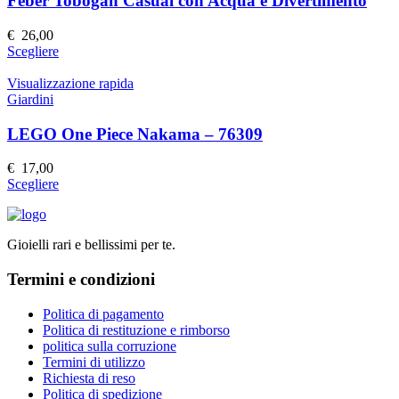
Feber Tobogán Casual con Acqua e Divertimento
opzioni
possono
€
26,00
essere
Questo
Scegliere
scelte
prodotto
nella
ha
Visualizzazione rapida
pagina
più
Giardini
del
varianti.
prodotto
Le
LEGO One Piece Nakama – 76309
opzioni
possono
€
17,00
essere
Questo
Scegliere
scelte
prodotto
nella
ha
pagina
più
del
Gioielli rari e bellissimi per te.
varianti.
prodotto
Le
Termini e condizioni
opzioni
possono
essere
Politica di pagamento
scelte
Politica di restituzione e rimborso
nella
politica sulla corruzione
pagina
Termini di utilizzo
del
Richiesta di reso
prodotto
Politica di spedizione