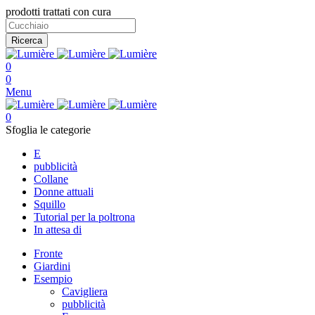
prodotti trattati con cura
Ricerca
0
0
Menu
0
Sfoglia le categorie
E
pubblicità
Collane
Donne attuali
Squillo
Tutorial per la poltrona
In attesa di
Fronte
Giardini
Esempio
Cavigliera
pubblicità