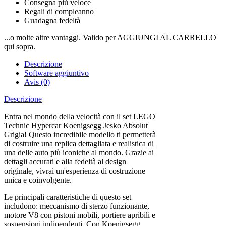
Consegna più veloce
Regali di compleanno
Guadagna fedeltà
...o molte altre vantaggi. Valido per AGGIUNGI AL CARRELLO
qui sopra.
Descrizione
Software aggiuntivo
Avis (0)
Descrizione
Entra nel mondo della velocità con il set LEGO
Technic Hypercar Koenigsegg Jesko Absolut
Grigia! Questo incredibile modello ti permetterà
di costruire una replica dettagliata e realistica di
una delle auto più iconiche al mondo. Grazie ai
dettagli accurati e alla fedeltà al design
originale, vivrai un'esperienza di costruzione
unica e coinvolgente.
Le principali caratteristiche di questo set
includono: meccanismo di sterzo funzionante,
motore V8 con pistoni mobili, portiere apribili e
sospensioni indipendenti. Con Koenigsegg