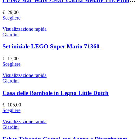
LEGO Star Wars 75431 Caccia Stellare TIE Primo Ordine
opzioni
possono
€
29,00
essere
Questo
Scegliere
scelte
prodotto
nella
ha
Visualizzazione rapida
pagina
più
Giardini
del
varianti.
prodotto
Le
Set iniziale LEGO Super Mario 71360
opzioni
possono
€
17,00
essere
Questo
Scegliere
scelte
prodotto
nella
ha
Visualizzazione rapida
pagina
più
Giardini
del
varianti.
prodotto
Le
Casa delle Bambole in Legno Little Dutch
opzioni
possono
€
105,00
essere
Questo
Scegliere
scelte
prodotto
nella
ha
Visualizzazione rapida
pagina
più
Giardini
del
varianti.
prodotto
Le