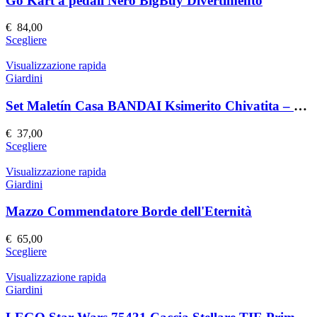
Go Kart a pedali Nero BigBuy Divertimento
opzioni
possono
€
84,00
essere
Questo
Scegliere
scelte
prodotto
nella
ha
Visualizzazione rapida
pagina
più
Giardini
del
varianti.
prodotto
Le
Set Maletín Casa BANDAI Ksimerito Chivatita – Giocattolo Interattivo
opzioni
possono
€
37,00
essere
Questo
Scegliere
scelte
prodotto
nella
ha
Visualizzazione rapida
pagina
più
Giardini
del
varianti.
prodotto
Le
Mazzo Commendatore Borde dell'Eternità
opzioni
possono
€
65,00
essere
Questo
Scegliere
scelte
prodotto
nella
ha
Visualizzazione rapida
pagina
più
Giardini
del
varianti.
prodotto
Le