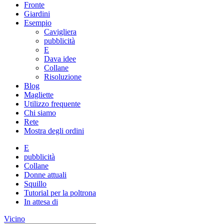
Fronte
Giardini
Esempio
Cavigliera
pubblicità
E
Dava idee
Collane
Risoluzione
Blog
Magliette
Utilizzo frequente
Chi siamo
Rete
Mostra degli ordini
E
pubblicità
Collane
Donne attuali
Squillo
Tutorial per la poltrona
In attesa di
Vicino