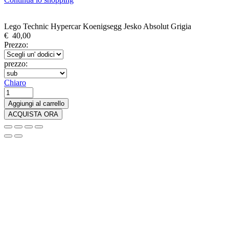
Lego Technic Hypercar Koenigsegg Jesko Absolut Grigia
€
40,00
Prezzo:
prezzo:
Chiaro
Lego
Technic
Aggiungi al carrello
Hypercar
ACQUISTA ORA
Koenigsegg
Jesko
Absolut
Grigia
quantità