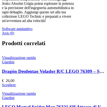
Jesko Absolut Grigia potrai esplorare la potenza
e la precisione dell'ingegneria automobilistica in
ogni dettaglio. Aggiungi questo set alla tua
collezione LEGO Technic e preparati a vivere
un'avventura ad alta velocità!
Software aggiuntivo
Avis (0)
Prodotti correlati
Visualizzazione rapida
Giardini
Dragón Desdentao Volador R/C LEGO 76309 – Set Costruzioni Volante
€
26,00
Questo
Scegliere
prodotto
ha
Visualizzazione rapida
più
Giardini
varianti.
Le
LEGO Marvel Spider-Man 76321 SH Attacco di Venom