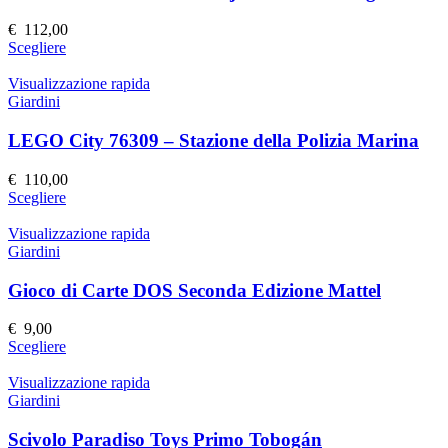
opzioni
possono
€
112,00
essere
Questo
Scegliere
scelte
prodotto
nella
ha
Visualizzazione rapida
pagina
più
Giardini
del
varianti.
prodotto
Le
LEGO City 76309 – Stazione della Polizia Marina
opzioni
possono
€
110,00
essere
Questo
Scegliere
scelte
prodotto
nella
ha
Visualizzazione rapida
pagina
più
Giardini
del
varianti.
prodotto
Le
Gioco di Carte DOS Seconda Edizione Mattel
opzioni
possono
€
9,00
essere
Questo
Scegliere
scelte
prodotto
nella
ha
Visualizzazione rapida
pagina
più
Giardini
del
varianti.
prodotto
Le
Scivolo Paradiso Toys Primo Tobogán