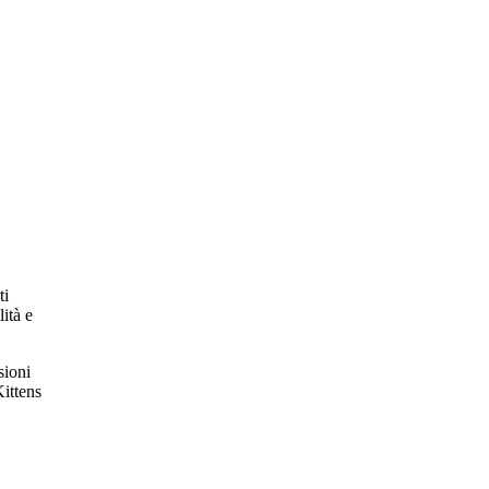
ti
ità e
sioni
Kittens