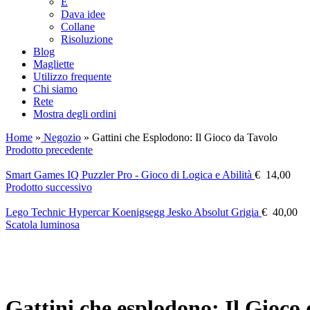
E
Dava idee
Collane
Risoluzione
Blog
Magliette
Utilizzo frequente
Chi siamo
Rete
Mostra degli ordini
Home
»
Negozio
»
Gattini che Esplodono: Il Gioco da Tavolo
Prodotto precedente
Smart Games IQ Puzzler Pro - Gioco di Logica e Abilità
€
14,00
Prodotto successivo
Lego Technic Hypercar Koenigsegg Jesko Absolut Grigia
€
40,00
Scatola luminosa
Gattini che esplodono: Il Gioco