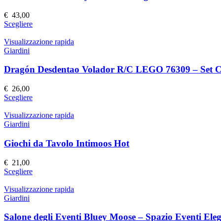
opzioni
possono
€
43,00
essere
Questo
Scegliere
scelte
prodotto
nella
ha
Visualizzazione rapida
pagina
più
Giardini
del
varianti.
prodotto
Le
Dragón Desdentao Volador R/C LEGO 76309 – Set Co
opzioni
possono
€
26,00
essere
Questo
Scegliere
scelte
prodotto
nella
ha
Visualizzazione rapida
pagina
più
Giardini
del
varianti.
prodotto
Le
Giochi da Tavolo Intimoos Hot
opzioni
possono
€
21,00
essere
Questo
Scegliere
scelte
prodotto
nella
ha
Visualizzazione rapida
pagina
più
Giardini
del
varianti.
prodotto
Le
Salone degli Eventi Bluey Moose – Spazio Eventi Elega