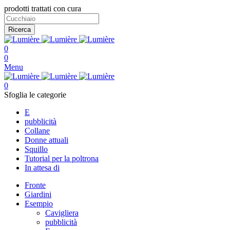
prodotti trattati con cura
Ricerca
0
0
Menu
0
Sfoglia le categorie
E
pubblicità
Collane
Donne attuali
Squillo
Tutorial per la poltrona
In attesa di
Fronte
Giardini
Esempio
Cavigliera
pubblicità