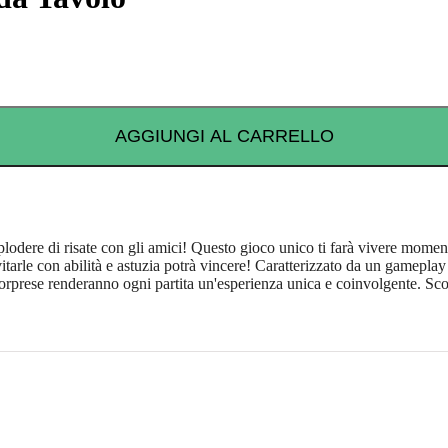
AGGIUNGI AL CARRELLO
plodere di risate con gli amici! Questo gioco unico ti farà vivere moment
itarle con abilità e astuzia potrà vincere! Caratterizzato da un gameplay
 sorprese renderanno ogni partita un'esperienza unica e coinvolgente. Scop