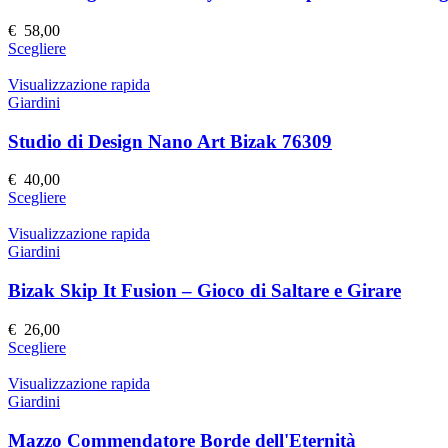
opzioni
possono
€
58,00
essere
Questo
Scegliere
scelte
prodotto
nella
ha
Visualizzazione rapida
pagina
più
Giardini
del
varianti.
prodotto
Le
Studio di Design Nano Art Bizak 76309
opzioni
possono
€
40,00
essere
Questo
Scegliere
scelte
prodotto
nella
ha
Visualizzazione rapida
pagina
più
Giardini
del
varianti.
prodotto
Le
Bizak Skip It Fusion – Gioco di Saltare e Girare
opzioni
possono
€
26,00
essere
Questo
Scegliere
scelte
prodotto
nella
ha
Visualizzazione rapida
pagina
più
Giardini
del
varianti.
prodotto
Le
Mazzo Commendatore Borde dell'Eternità