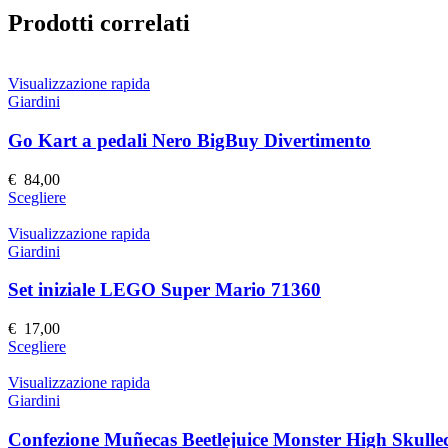
Prodotti correlati
Visualizzazione rapida
Giardini
Go Kart a pedali Nero BigBuy Divertimento
€
84,00
Questo
Scegliere
prodotto
ha
Visualizzazione rapida
più
Giardini
varianti.
Le
Set iniziale LEGO Super Mario 71360
opzioni
possono
€
17,00
essere
Questo
Scegliere
scelte
prodotto
nella
ha
Visualizzazione rapida
pagina
più
Giardini
del
varianti.
prodotto
Le
Confezione Muñecas Beetlejuice Monster High Skulle