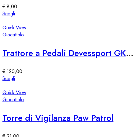
essere
€
8,00
scelte
Questo
Scegli
nella
prodotto
pagina
ha
Quick View
del
più
Giocattolo
prodotto
varianti.
Le
Trattore a Pedali Devessport GK0093 per Bambini
opzioni
possono
essere
€
120,00
scelte
Questo
Scegli
nella
prodotto
pagina
ha
Quick View
del
più
Giocattolo
prodotto
varianti.
Le
Torre di Vigilanza Paw Patrol
opzioni
possono
essere
€
21,00