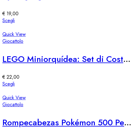
possono
essere
€
19,00
scelte
Questo
Scegli
nella
prodotto
pagina
ha
Quick View
del
più
Giocattolo
prodotto
varianti.
Le
LEGO Miniorquídea: Set di Costruzione Miniatura
opzioni
possono
essere
€
22,00
scelte
Questo
Scegli
nella
prodotto
pagina
ha
Quick View
del
più
Giocattolo
prodotto
varianti.
Le
Rompecabezas Pokémon 500 Pezzi – Edizione 2
opzioni
possono