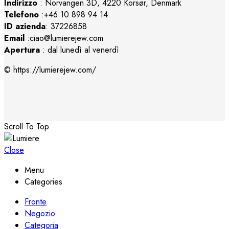
Indirizzo
:
Norvangen 3D, 4220 Korsør, Denmark
Telefono
:+46 10 898 94 14
ID azienda
: 37226858
Email
:ciao@lumierejew.com
Apertura
: dal lunedì al venerdì
© https://lumierejew.com/
Scroll To Top
Close
Menu
Categories
Fronte
Negozio
Categoria