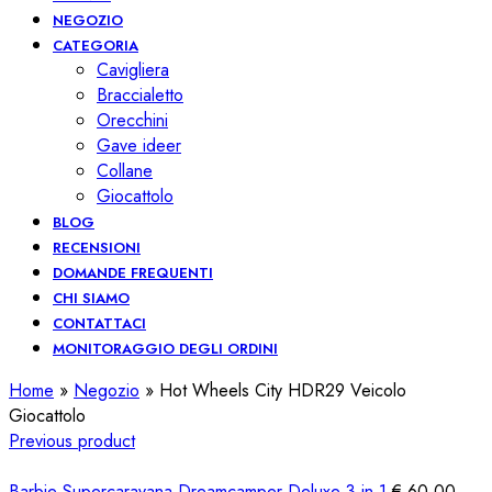
NEGOZIO
CATEGORIA
Cavigliera
Braccialetto
Orecchini
Gave ideer
Collane
Giocattolo
BLOG
RECENSIONI
DOMANDE FREQUENTI
CHI SIAMO
CONTATTACI
MONITORAGGIO DEGLI ORDINI
Home
»
Negozio
»
Hot Wheels City HDR29 Veicolo
Giocattolo
Previous product
Barbie Supercaravana Dreamcamper Deluxe 3 in 1
€
60,00