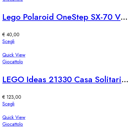
varianti.
Le
Lego Polaroid OneStep SX-70 Vintage Creative Camera
opzioni
possono
essere
€
40,00
scelte
Questo
Scegli
nella
prodotto
pagina
ha
Quick View
del
più
Giocattolo
prodotto
varianti.
Le
LEGO Ideas 21330 Casa Solitaria Mi Pobre Angelito
opzioni
possono
essere
€
123,00
scelte
Questo
Scegli
nella
prodotto
pagina
ha
Quick View
del
più
Giocattolo
prodotto
varianti.