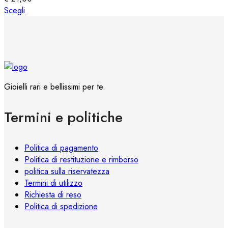
scelte
Questo
Scegli
nella
prodotto
pagina
ha
del
più
prodotto
varianti.
Le
opzioni
Gioielli rari e bellissimi per te.
possono
essere
Termini e politiche
scelte
nella
pagina
Politica di pagamento
del
Politica di restituzione e rimborso
prodotto
politica sulla riservatezza
Termini di utilizzo
Richiesta di reso
Politica di spedizione