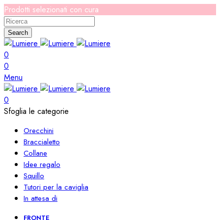
Prodotti selezionati con cura
Search
0
0
Menu
0
Sfoglia le categorie
Orecchini
Braccialetto
Collane
Idee regalo
Squillo
Tutori per la caviglia
In attesa di
FRONTE