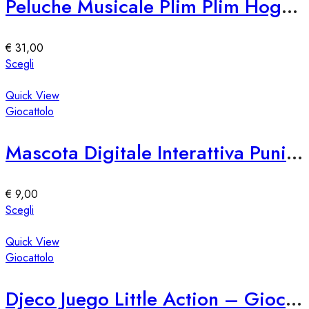
Peluche Musicale Plim Plim Hoggie 30cm
opzioni
possono
essere
€
31,00
scelte
Questo
Scegli
nella
prodotto
pagina
ha
Quick View
del
più
Giocattolo
prodotto
varianti.
Le
Mascota Digitale Interattiva Punirunes – Diversión y Compañía Virtual
opzioni
possono
essere
€
9,00
scelte
Questo
Scegli
nella
prodotto
pagina
ha
Quick View
del
più
Giocattolo
prodotto
varianti.
Le
Djeco Juego Little Action – Gioco Educativo per Bambini
opzioni