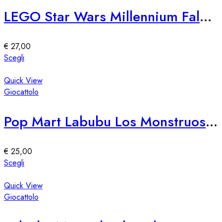
Le
LEGO Star Wars Millennium Falcon 75257 – Astronave da Costruzione
opzioni
possono
essere
€
27,00
scelte
Questo
Scegli
nella
prodotto
pagina
ha
Quick View
del
più
Giocattolo
prodotto
varianti.
Le
Pop Mart Labubu Los Monstruos Serie Coca Cola Figurina Collectible
opzioni
possono
essere
€
25,00
scelte
Questo
Scegli
nella
prodotto
pagina
ha
Quick View
del
più
Giocattolo
prodotto
varianti.
Le