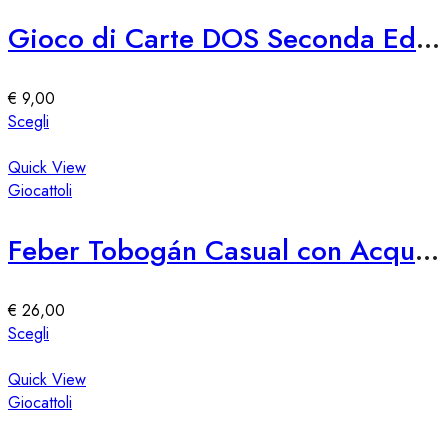
varianti.
Le
Gioco di Carte DOS Seconda Edizione Mattel
opzioni
possono
essere
€
9,00
scelte
Questo
Scegli
nella
prodotto
pagina
ha
Quick View
del
più
Giocattoli
prodotto
varianti.
Le
Feber Tobogán Casual con Acqua e Diversión
opzioni
possono
essere
€
26,00
scelte
Questo
Scegli
nella
prodotto
pagina
ha
Quick View
del
più
Giocattoli
prodotto
varianti.
Le