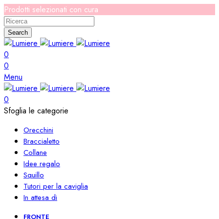
Prodotti selezionati con cura
Search
0
0
Menu
0
Sfoglia le categorie
Orecchini
Braccialetto
Collane
Idee regalo
Squillo
Tutori per la caviglia
In attesa di
FRONTE