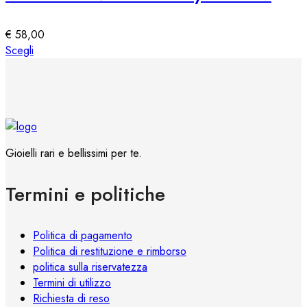
possono
essere
€
58,00
scelte
Questo
Scegli
nella
prodotto
pagina
ha
del
più
prodotto
varianti.
Le
opzioni
Gioielli rari e bellissimi per te.
possono
essere
Termini e politiche
scelte
nella
pagina
Politica di pagamento
del
Politica di restituzione e rimborso
prodotto
politica sulla riservatezza
Termini di utilizzo
Richiesta di reso