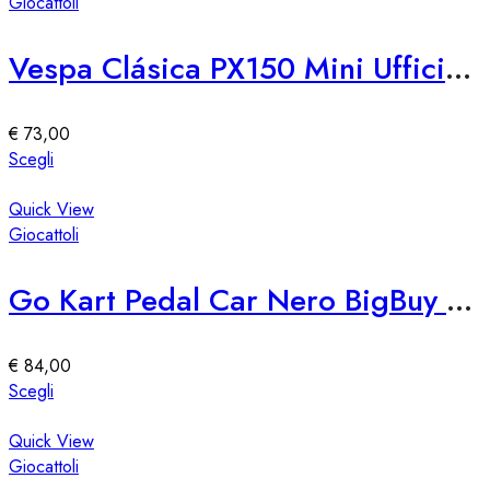
più
Giocattoli
prodotto
varianti.
Le
Vespa Clásica PX150 Mini Ufficiale
opzioni
possono
essere
€
73,00
scelte
Questo
Scegli
nella
prodotto
pagina
ha
Quick View
del
più
Giocattoli
prodotto
varianti.
Le
Go Kart Pedal Car Nero BigBuy Fun
opzioni
possono
essere
€
84,00
scelte
Questo
Scegli
nella
prodotto
pagina
ha
Quick View
del
più
Giocattoli
prodotto