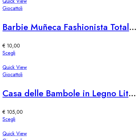
ha
Quick View
del
più
Giocattoli
prodotto
varianti.
Le
Barbie Muñeca Fashionista Totally Hair – Edición Speciale
opzioni
possono
essere
€
10,00
scelte
Questo
Scegli
nella
prodotto
pagina
ha
Quick View
del
più
Giocattoli
prodotto
varianti.
Le
Casa delle Bambole in Legno Little Dutch
opzioni
possono
essere
€
105,00
scelte
Questo
Scegli
nella
prodotto
pagina
ha
Quick View
del