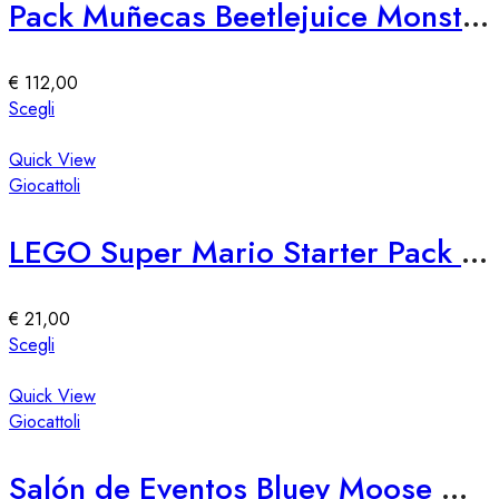
Pack Muñecas Beetlejuice Monster High Skullector
opzioni
possono
essere
€
112,00
scelte
Questo
Scegli
nella
prodotto
pagina
ha
Quick View
del
più
Giocattoli
prodotto
varianti.
Le
LEGO Super Mario Starter Pack 71360
opzioni
possono
essere
€
21,00
scelte
Questo
Scegli
nella
prodotto
pagina
ha
Quick View
del
più
Giocattoli
prodotto
varianti.
Le
Salón de Eventos Bluey Moose – Spazio Eventi Elegante e Versatile
opzioni