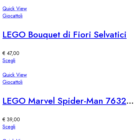
prodotto
ha
Quick View
più
Giocattoli
varianti.
Le
LEGO Bouquet di Fiori Selvatici
opzioni
possono
essere
€
47,00
scelte
Questo
Scegli
nella
prodotto
pagina
ha
Quick View
del
più
Giocattoli
prodotto
varianti.
Le
LEGO Marvel Spider-Man 76321 SH Attacco di Venom
opzioni
possono
essere
€
39,00
scelte
Questo
Scegli
nella
prodotto
pagina