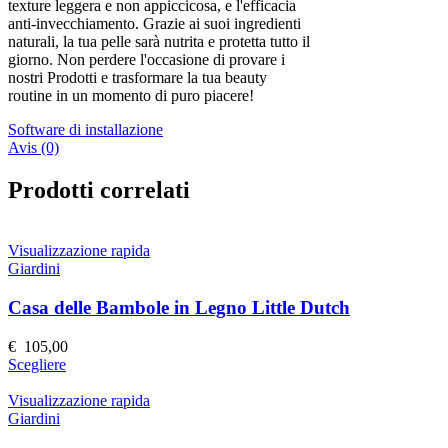
texture leggera e non appiccicosa, e l'efficacia
anti-invecchiamento. Grazie ai suoi ingredienti
naturali, la tua pelle sarà nutrita e protetta tutto il
giorno. Non perdere l'occasione di provare i
nostri Prodotti e trasformare la tua beauty
routine in un momento di puro piacere!
Software di installazione
Avis (0)
Prodotti correlati
Visualizzazione rapida
Giardini
Casa delle Bambole in Legno Little Dutch
€
105,00
Questo
Scegliere
prodotto
ha
Visualizzazione rapida
più
Giardini
varianti.