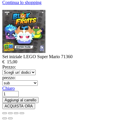
Continua lo shopping
Set iniziale LEGO Super Mario 71360
€
15,00
Prezzo:
prezzo:
Chiaro
LEGO
Super
Aggiungi al carrello
Mario
ACQUISTA ORA
Starter
Pack
71360
quantità