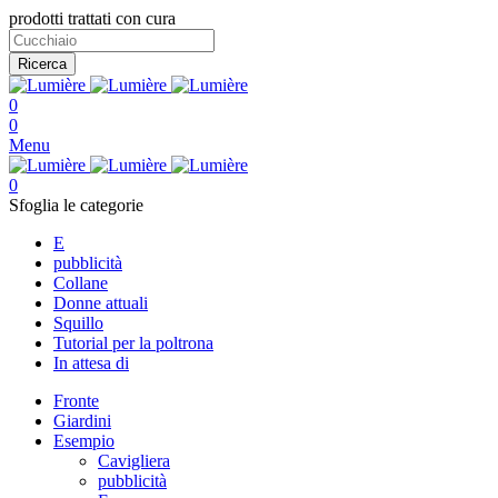
prodotti trattati con cura
Ricerca
0
0
Menu
0
Sfoglia le categorie
E
pubblicità
Collane
Donne attuali
Squillo
Tutorial per la poltrona
In attesa di
Fronte
Giardini
Esempio
Cavigliera
pubblicità