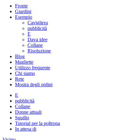
Fronte
Giardini
Esempio
Cavigliera
pubblicità
E
Dava idee
Collane
Risoluzione
Blog
Magliette
Utilizzo frequente
Chi siamo
Rete
Mostra degli ordini
E
pubblicità
Collane
Donne attuali
Squillo
Tutorial per la poltrona
In attesa di
Vicino