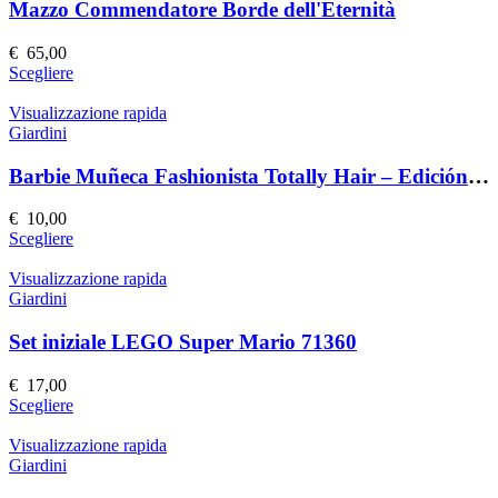
Le
Mazzo Commendatore Borde dell'Eternità
opzioni
possono
€
65,00
essere
Questo
Scegliere
scelte
prodotto
nella
ha
Visualizzazione rapida
pagina
più
Giardini
del
varianti.
prodotto
Le
Barbie Muñeca Fashionista Totally Hair – Edición Speciale
opzioni
possono
€
10,00
essere
Questo
Scegliere
scelte
prodotto
nella
ha
Visualizzazione rapida
pagina
più
Giardini
del
varianti.
prodotto
Le
Set iniziale LEGO Super Mario 71360
opzioni
possono
€
17,00
essere
Questo
Scegliere
scelte
prodotto
nella
ha
Visualizzazione rapida
pagina
più
Giardini
del
varianti.
prodotto