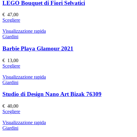
Le
LEGO Bouquet di Fiori Selvatici
opzioni
possono
€
47,00
essere
Questo
Scegliere
scelte
prodotto
nella
ha
Visualizzazione rapida
pagina
più
Giardini
del
varianti.
prodotto
Le
Barbie Playa Glamour 2021
opzioni
possono
€
13,00
essere
Questo
Scegliere
scelte
prodotto
nella
ha
Visualizzazione rapida
pagina
più
Giardini
del
varianti.
prodotto
Le
Studio di Design Nano Art Bizak 76309
opzioni
possono
€
40,00
essere
Questo
Scegliere
scelte
prodotto
nella
ha
Visualizzazione rapida
pagina
più
Giardini
del
varianti.