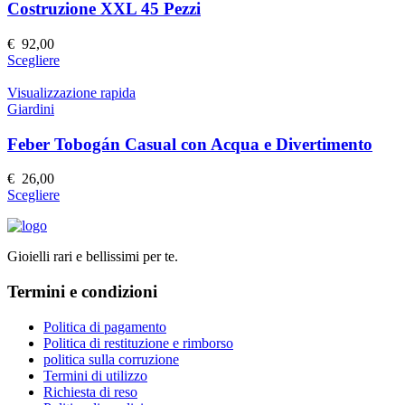
prodotto
Le
Costruzione XXL 45 Pezzi
opzioni
possono
€
92,00
essere
Questo
Scegliere
scelte
prodotto
nella
ha
Visualizzazione rapida
pagina
più
Giardini
del
varianti.
prodotto
Le
Feber Tobogán Casual con Acqua e Divertimento
opzioni
possono
€
26,00
essere
Questo
Scegliere
scelte
prodotto
nella
ha
pagina
più
del
Gioielli rari e bellissimi per te.
varianti.
prodotto
Le
Termini e condizioni
opzioni
possono
essere
Politica di pagamento
scelte
Politica di restituzione e rimborso
nella
politica sulla corruzione
pagina
Termini di utilizzo
del
Richiesta di reso