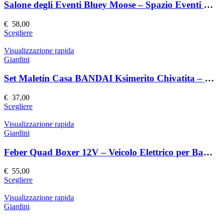
prodotto
Le
Salone degli Eventi Bluey Moose – Spazio Eventi Elegante e Versatile
opzioni
possono
€
58,00
essere
Questo
Scegliere
scelte
prodotto
nella
ha
Visualizzazione rapida
pagina
più
Giardini
del
varianti.
prodotto
Le
Set Maletín Casa BANDAI Ksimerito Chivatita – Giocattolo Interattivo
opzioni
possono
€
37,00
essere
Questo
Scegliere
scelte
prodotto
nella
ha
Visualizzazione rapida
pagina
più
Giardini
del
varianti.
prodotto
Le
Feber Quad Boxer 12V – Veicolo Elettrico per Bambini
opzioni
possono
€
55,00
essere
Questo
Scegliere
scelte
prodotto
nella
ha
Visualizzazione rapida
pagina
più
Giardini
del
varianti.