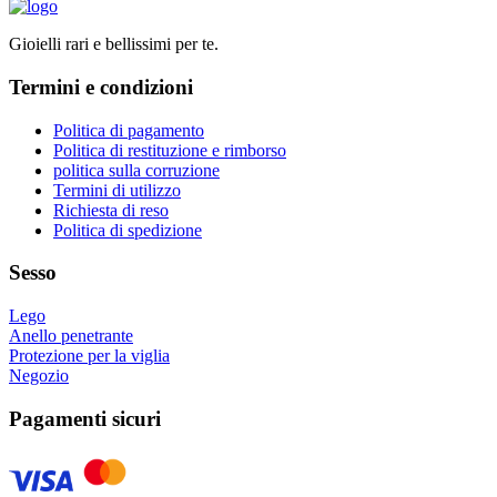
nella
ha
pagina
più
del
Gioielli rari e bellissimi per te.
varianti.
prodotto
Le
Termini e condizioni
opzioni
possono
essere
Politica di pagamento
scelte
Politica di restituzione e rimborso
nella
politica sulla corruzione
pagina
Termini di utilizzo
del
Richiesta di reso
prodotto
Politica di spedizione
Sesso
Lego
Anello penetrante
Protezione per la viglia
Negozio
Pagamenti sicuri