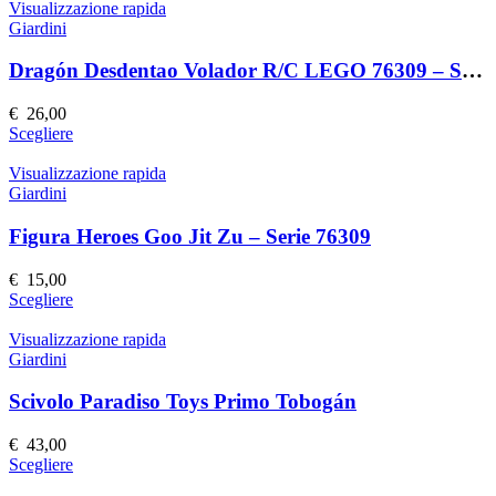
nella
ha
Visualizzazione rapida
pagina
più
Giardini
del
varianti.
prodotto
Le
Dragón Desdentao Volador R/C LEGO 76309 – Set Costruzioni Volante
opzioni
possono
€
26,00
essere
Questo
Scegliere
scelte
prodotto
nella
ha
Visualizzazione rapida
pagina
più
Giardini
del
varianti.
prodotto
Le
Figura Heroes Goo Jit Zu – Serie 76309
opzioni
possono
€
15,00
essere
Questo
Scegliere
scelte
prodotto
nella
ha
Visualizzazione rapida
pagina
più
Giardini
del
varianti.
prodotto
Le
Scivolo Paradiso Toys Primo Tobogán
opzioni
possono
€
43,00
essere
Questo
Scegliere
scelte
prodotto