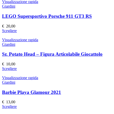
Visualizzazione rapida
Giardini
LEGO Supersportivo Porsche 911 GT3 RS
€
20,00
Questo
Scegliere
prodotto
ha
Visualizzazione rapida
più
Giardini
varianti.
Le
Sr. Potato Head – Figura Articolabile Giocattolo
opzioni
possono
€
10,00
essere
Questo
Scegliere
scelte
prodotto
nella
ha
Visualizzazione rapida
pagina
più
Giardini
del
varianti.
prodotto
Le
Barbie Playa Glamour 2021
opzioni
possono
€
13,00
essere
Questo
Scegliere
scelte
prodotto