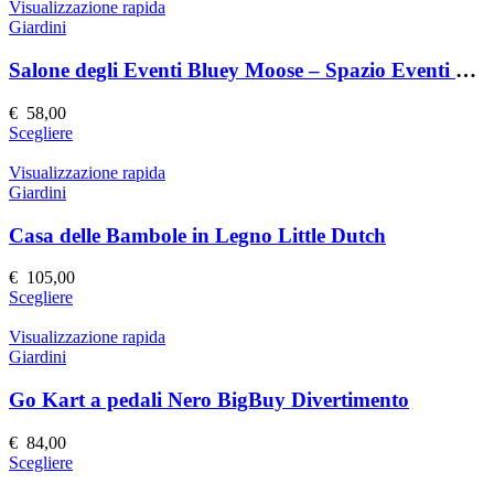
nella
ha
Visualizzazione rapida
pagina
più
Giardini
del
varianti.
prodotto
Le
Salone degli Eventi Bluey Moose – Spazio Eventi Elegante e Versatile
opzioni
possono
€
58,00
essere
Questo
Scegliere
scelte
prodotto
nella
ha
Visualizzazione rapida
pagina
più
Giardini
del
varianti.
prodotto
Le
Casa delle Bambole in Legno Little Dutch
opzioni
possono
€
105,00
essere
Questo
Scegliere
scelte
prodotto
nella
ha
Visualizzazione rapida
pagina
più
Giardini
del
varianti.
prodotto
Le
Go Kart a pedali Nero BigBuy Divertimento
opzioni
possono
€
84,00
essere
Questo
Scegliere
scelte
prodotto