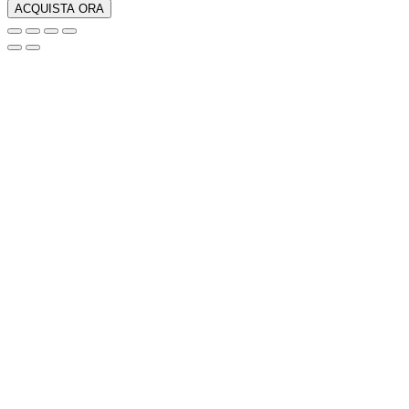
e
ACQUISTA ORA
Resistente
Tortuga
Tranquila
Cloud-
B
quantità