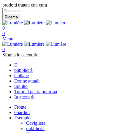
prodotti trattati con cura
Ricerca
0
0
Menu
0
Sfoglia le categorie
E
pubblicità
Collane
Donne attuali
Squillo
Tutorial per la poltrona
In attesa di
Fronte
Giardini
Esempio
Cavigliera
pubblicità