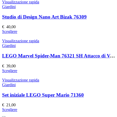
nella
ha
Visualizzazione rapida
pagina
più
Giardini
del
varianti.
prodotto
Le
Studio di Design Nano Art Bizak 76309
opzioni
possono
€
40,00
essere
Questo
Scegliere
scelte
prodotto
nella
ha
Visualizzazione rapida
pagina
più
Giardini
del
varianti.
prodotto
Le
LEGO Marvel Spider-Man 76321 SH Attacco di Venom
opzioni
possono
€
39,00
essere
Questo
Scegliere
scelte
prodotto
nella
ha
Visualizzazione rapida
pagina
più
Giardini
del
varianti.
prodotto
Le
Set iniziale LEGO Super Mario 71360
opzioni
possono
€
21,00
essere
Questo
Scegliere
scelte
prodotto