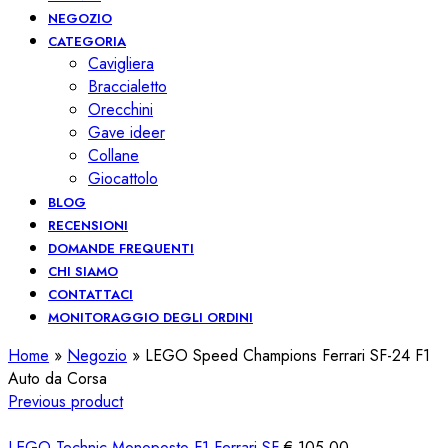
NEGOZIO
CATEGORIA
Cavigliera
Braccialetto
Orecchini
Gave ideer
Collane
Giocattolo
BLOG
RECENSIONI
DOMANDE FREQUENTI
CHI SIAMO
CONTATTACI
MONITORAGGIO DEGLI ORDINI
Home
»
Negozio
»
LEGO Speed Champions Ferrari SF-24 F1
Auto da Corsa
Previous product
LEGO Technic Monoposto F1 Ferrari SF
€
105,00