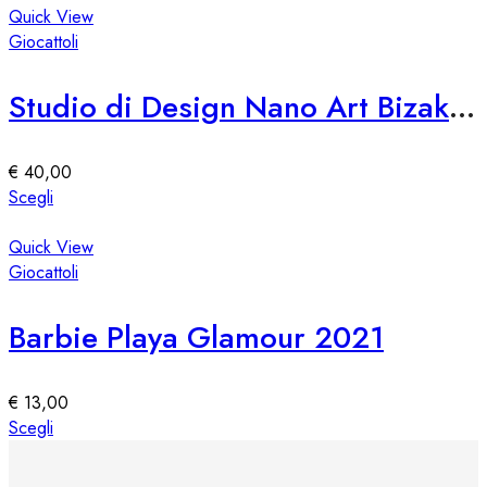
pagina
ha
Quick View
del
più
Giocattoli
prodotto
varianti.
Le
Studio di Design Nano Art Bizak 76309
opzioni
possono
essere
€
40,00
scelte
Questo
Scegli
nella
prodotto
pagina
ha
Quick View
del
più
Giocattoli
prodotto
varianti.
Le
Barbie Playa Glamour 2021
opzioni
possono
essere
€
13,00
scelte
Questo
Scegli
nella
prodotto
pagina
ha