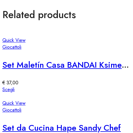
Related products
Quick View
Giocattoli
Set Maletín Casa BANDAI Ksimerito Chivatita – Giocattolo Interattivo
€
37,00
Questo
Scegli
prodotto
ha
Quick View
più
Giocattoli
varianti.
Le
Set da Cucina Hape Sandy Chef
opzioni