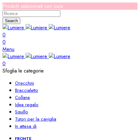
Prodotti selezionati con cura
Search
0
0
Menu
0
Sfoglia le categorie
Orecchini
Braccialetto
Collane
Idee regalo
Squillo
Tutori per la caviglia
In attesa di
FRONTE