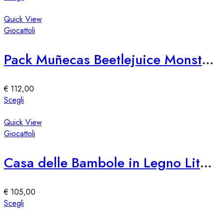
nella
prodotto
pagina
ha
Quick View
del
più
Giocattoli
prodotto
varianti.
Le
Pack Muñecas Beetlejuice Monster High Skullector
opzioni
possono
essere
€
112,00
scelte
Questo
Scegli
nella
prodotto
pagina
ha
Quick View
del
più
Giocattoli
prodotto
varianti.
Le
Casa delle Bambole in Legno Little Dutch
opzioni
possono
essere
€
105,00
scelte
Questo
Scegli
nella
prodotto