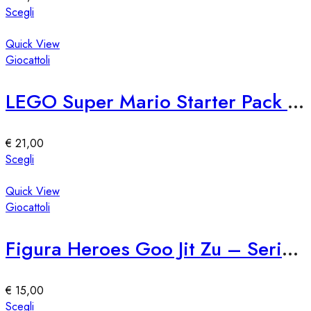
scelte
Questo
Scegli
nella
prodotto
pagina
ha
Quick View
del
più
Giocattoli
prodotto
varianti.
Le
LEGO Super Mario Starter Pack 71360
opzioni
possono
essere
€
21,00
scelte
Questo
Scegli
nella
prodotto
pagina
ha
Quick View
del
più
Giocattoli
prodotto
varianti.
Le
Figura Heroes Goo Jit Zu – Serie 76309
opzioni
possono
essere
€
15,00
scelte
Questo
Scegli