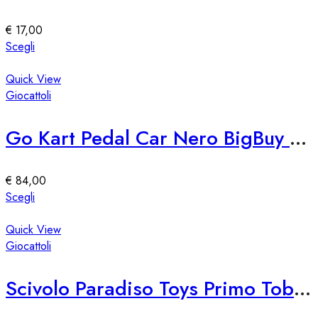
possono
essere
€
17,00
scelte
Questo
Scegli
nella
prodotto
pagina
ha
Quick View
del
più
Giocattoli
prodotto
varianti.
Le
Go Kart Pedal Car Nero BigBuy Fun
opzioni
possono
essere
€
84,00
scelte
Questo
Scegli
nella
prodotto
pagina
ha
Quick View
del
più
Giocattoli
prodotto
varianti.
Le
Scivolo Paradiso Toys Primo Tobogán
opzioni
possono