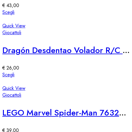
essere
€
43,00
scelte
Questo
Scegli
nella
prodotto
pagina
ha
Quick View
del
più
Giocattoli
prodotto
varianti.
Le
Dragón Desdentao Volador R/C LEGO 76309 – Set Costruzioni Volante
opzioni
possono
essere
€
26,00
scelte
Questo
Scegli
nella
prodotto
pagina
ha
Quick View
del
più
Giocattoli
prodotto
varianti.
Le
LEGO Marvel Spider-Man 76321 SH Attacco di Venom
opzioni
possono
essere
€
39,00