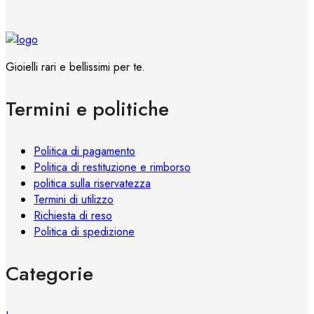
del
più
prodotto
varianti.
Le
opzioni
Gioielli rari e bellissimi per te.
possono
essere
Termini e politiche
scelte
nella
pagina
Politica di pagamento
del
Politica di restituzione e rimborso
prodotto
politica sulla riservatezza
Termini di utilizzo
Richiesta di reso
Politica di spedizione
Categorie