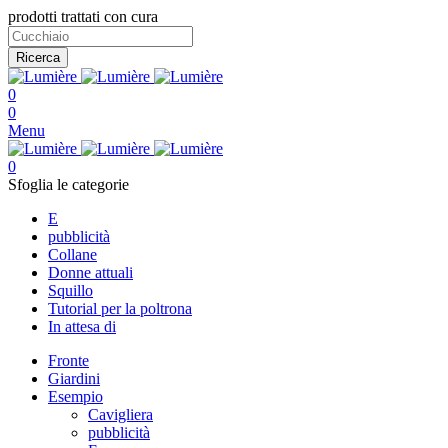
prodotti trattati con cura
Ricerca
0
0
Menu
0
Sfoglia le categorie
E
pubblicità
Collane
Donne attuali
Squillo
Tutorial per la poltrona
In attesa di
Fronte
Giardini
Esempio
Cavigliera
pubblicità