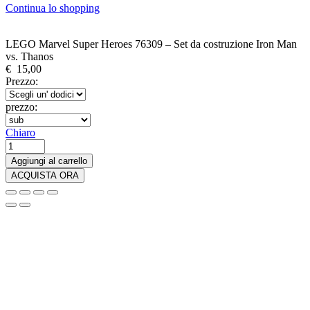
Continua lo shopping
LEGO Marvel Super Heroes 76309 – Set da costruzione Iron Man
vs. Thanos
€
15,00
Prezzo:
prezzo:
Chiaro
LEGO
Marvel
Aggiungi al carrello
Super
ACQUISTA ORA
Heroes
76309
-
Set
da
costruzione
Iron
Man
vs.
Thanos
quantity