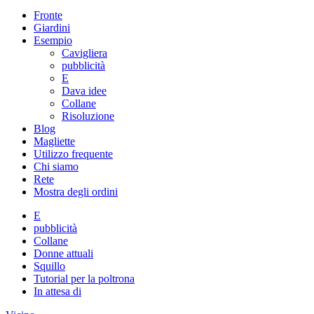
Fronte
Giardini
Esempio
Cavigliera
pubblicità
E
Dava idee
Collane
Risoluzione
Blog
Magliette
Utilizzo frequente
Chi siamo
Rete
Mostra degli ordini
E
pubblicità
Collane
Donne attuali
Squillo
Tutorial per la poltrona
In attesa di