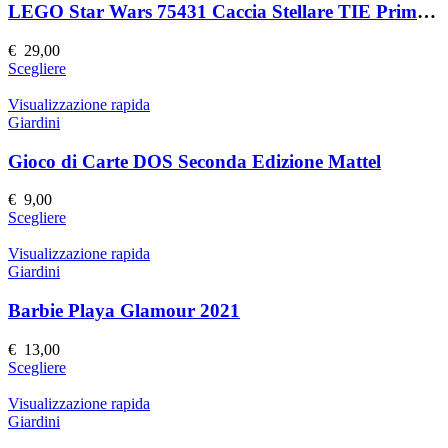
Le
LEGO Star Wars 75431 Caccia Stellare TIE Primo Ordine
opzioni
possono
€
29,00
essere
Questo
Scegliere
scelte
prodotto
nella
ha
Visualizzazione rapida
pagina
più
Giardini
del
varianti.
prodotto
Le
Gioco di Carte DOS Seconda Edizione Mattel
opzioni
possono
€
9,00
essere
Questo
Scegliere
scelte
prodotto
nella
ha
Visualizzazione rapida
pagina
più
Giardini
del
varianti.
prodotto
Le
Barbie Playa Glamour 2021
opzioni
possono
€
13,00
essere
Questo
Scegliere
scelte
prodotto
nella
ha
Visualizzazione rapida
pagina
più
Giardini
del
varianti.