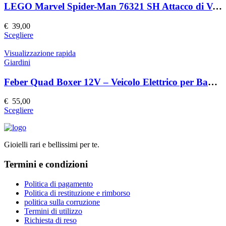
prodotto
Le
LEGO Marvel Spider-Man 76321 SH Attacco di Venom
opzioni
possono
€
39,00
essere
Questo
Scegliere
scelte
prodotto
nella
ha
Visualizzazione rapida
pagina
più
Giardini
del
varianti.
prodotto
Le
Feber Quad Boxer 12V – Veicolo Elettrico per Bambini
opzioni
possono
€
55,00
essere
Questo
Scegliere
scelte
prodotto
nella
ha
pagina
più
del
Gioielli rari e bellissimi per te.
varianti.
prodotto
Le
Termini e condizioni
opzioni
possono
essere
Politica di pagamento
scelte
Politica di restituzione e rimborso
nella
politica sulla corruzione
pagina
Termini di utilizzo
del
Richiesta di reso