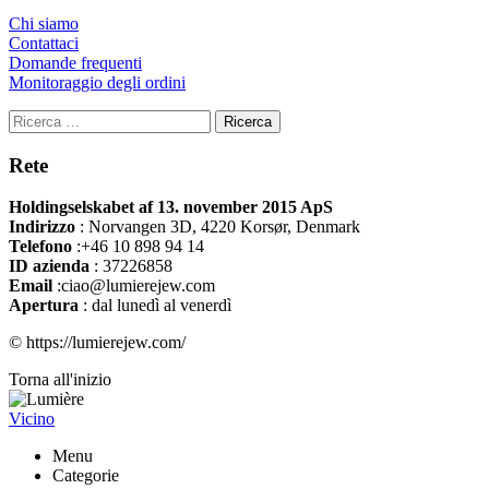
Chi siamo
Contattaci
Domande frequenti
Monitoraggio degli ordini
Ricerca
Rete
Holdingselskabet af 13. november 2015 ApS
Indirizzo
:
Norvangen 3D, 4220 Korsør, Denmark
Telefono
:+46 10 898 94 14
ID azienda
: 37226858
Email
:ciao@lumierejew.com
Apertura
: dal lunedì al venerdì
© https://lumierejew.com/
Torna all'inizio
Vicino
Menu
Categorie