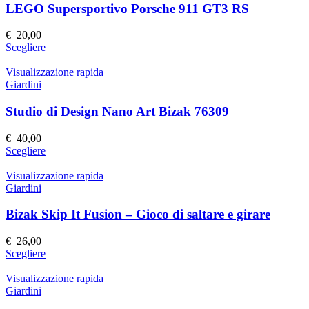
prodotto
Le
LEGO Supersportivo Porsche 911 GT3 RS
opzioni
possono
€
20,00
essere
Questo
Scegliere
scelte
prodotto
nella
ha
Visualizzazione rapida
pagina
più
Giardini
del
varianti.
prodotto
Le
Studio di Design Nano Art Bizak 76309
opzioni
possono
€
40,00
essere
Questo
Scegliere
scelte
prodotto
nella
ha
Visualizzazione rapida
pagina
più
Giardini
del
varianti.
prodotto
Le
Bizak Skip It Fusion – Gioco di saltare e girare
opzioni
possono
€
26,00
essere
Questo
Scegliere
scelte
prodotto
nella
ha
Visualizzazione rapida
pagina
più
Giardini
del
varianti.