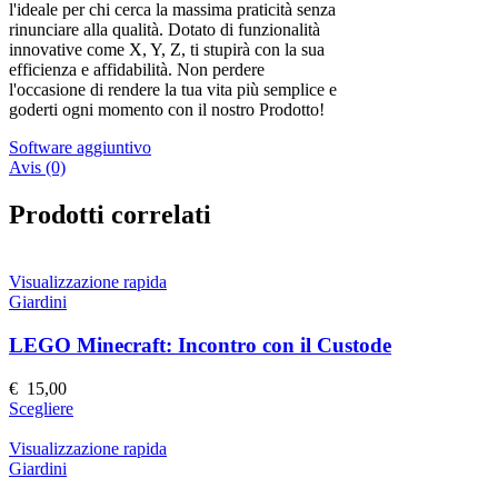
l'ideale per chi cerca la massima praticità senza
rinunciare alla qualità. Dotato di funzionalità
innovative come X, Y, Z, ti stupirà con la sua
efficienza e affidabilità. Non perdere
l'occasione di rendere la tua vita più semplice e
goderti ogni momento con il nostro Prodotto!
Software aggiuntivo
Avis (0)
Prodotti correlati
Visualizzazione rapida
Giardini
LEGO Minecraft: Incontro con il Custode
€
15,00
Questo
Scegliere
prodotto
ha
Visualizzazione rapida
più
Giardini
varianti.