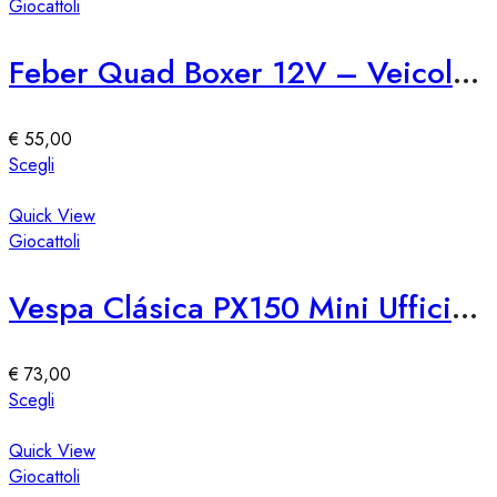
più
Giocattoli
prodotto
varianti.
Le
Feber Quad Boxer 12V – Veicolo Elettrico per Bambini
opzioni
possono
essere
€
55,00
scelte
Questo
Scegli
nella
prodotto
pagina
ha
Quick View
del
più
Giocattoli
prodotto
varianti.
Le
Vespa Clásica PX150 Mini Ufficiale
opzioni
possono
essere
€
73,00
scelte
Questo
Scegli
nella
prodotto
pagina
ha
Quick View
del
più
Giocattoli
prodotto