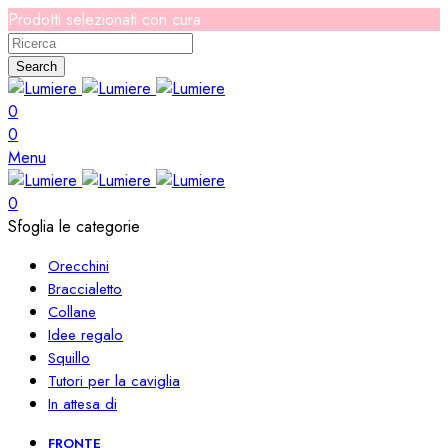
Prodotti selezionati con cura
Search
0
0
Menu
0
Sfoglia le categorie
Orecchini
Braccialetto
Collane
Idee regalo
Squillo
Tutori per la caviglia
In attesa di
FRONTE