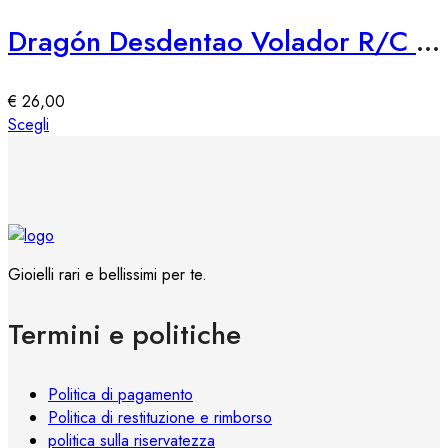
varianti.
Le
Dragón Desdentao Volador R/C LEGO 76309 – Set Costruzioni Volante
opzioni
possono
essere
€
26,00
scelte
Questo
Scegli
nella
prodotto
pagina
ha
del
più
prodotto
varianti.
Le
opzioni
Gioielli rari e bellissimi per te.
possono
essere
Termini e politiche
scelte
nella
pagina
Politica di pagamento
del
Politica di restituzione e rimborso
prodotto
politica sulla riservatezza