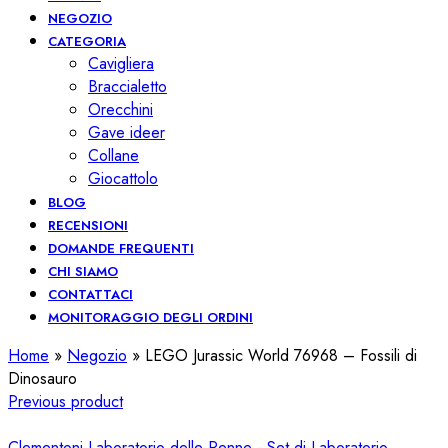
NEGOZIO
CATEGORIA
Cavigliera
Braccialetto
Orecchini
Gave ideer
Collane
Giocattolo
BLOG
RECENSIONI
DOMANDE FREQUENTI
CHI SIAMO
CONTATTACI
MONITORAGGIO DEGLI ORDINI
Home
»
Negozio
»
LEGO Jurassic World 76968 – Fossili di
Dinosauro
Previous product
Clementoni Laboratorio delle Penne - Set di Laboratorio