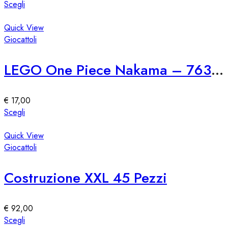
scelte
Questo
Scegli
nella
prodotto
pagina
ha
Quick View
del
più
Giocattoli
prodotto
varianti.
Le
LEGO One Piece Nakama – 76309
opzioni
possono
essere
€
17,00
scelte
Questo
Scegli
nella
prodotto
pagina
ha
Quick View
del
più
Giocattoli
prodotto
varianti.
Le
Costruzione XXL 45 Pezzi
opzioni
possono
essere
€
92,00
scelte
Questo
Scegli