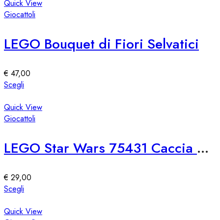
pagina
ha
Quick View
del
più
Giocattoli
prodotto
varianti.
Le
LEGO Bouquet di Fiori Selvatici
opzioni
possono
essere
€
47,00
scelte
Questo
Scegli
nella
prodotto
pagina
ha
Quick View
del
più
Giocattoli
prodotto
varianti.
Le
LEGO Star Wars 75431 Caccia Stellare TIE First Order
opzioni
possono
essere
€
29,00
scelte
Questo
Scegli
nella
prodotto
pagina
ha
Quick View
del