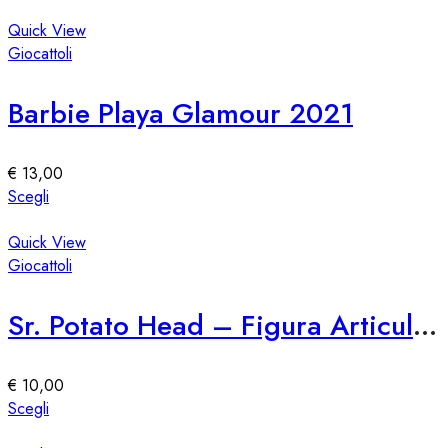
nella
prodotto
pagina
ha
Quick View
del
più
Giocattoli
prodotto
varianti.
Le
Barbie Playa Glamour 2021
opzioni
possono
essere
€
13,00
scelte
Questo
Scegli
nella
prodotto
pagina
ha
Quick View
del
più
Giocattoli
prodotto
varianti.
Le
Sr. Potato Head – Figura Articulable Giocattolo
opzioni
possono
essere
€
10,00
scelte
Questo
Scegli
nella
prodotto