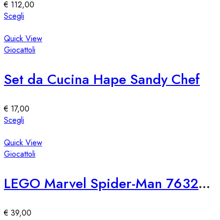
€
112,00
Questo
Scegli
prodotto
ha
Quick View
più
Giocattoli
varianti.
Le
Set da Cucina Hape Sandy Chef
opzioni
possono
essere
€
17,00
scelte
Questo
Scegli
nella
prodotto
pagina
ha
Quick View
del
più
Giocattoli
prodotto
varianti.
Le
LEGO Marvel Spider-Man 76321 SH Attacco di Venom
opzioni
possono
essere
€
39,00