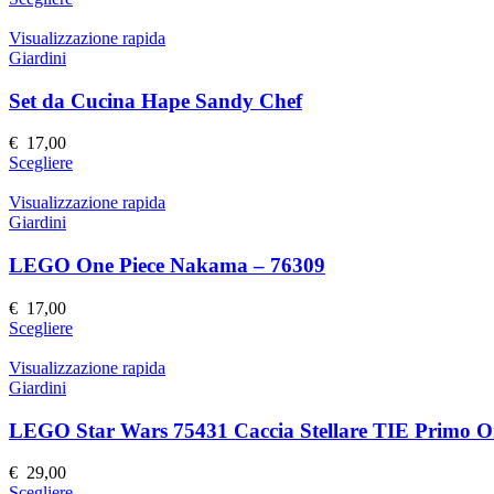
scelte
prodotto
nella
ha
Visualizzazione rapida
pagina
più
Giardini
del
varianti.
prodotto
Le
Set da Cucina Hape Sandy Chef
opzioni
possono
€
17,00
essere
Questo
Scegliere
scelte
prodotto
nella
ha
Visualizzazione rapida
pagina
più
Giardini
del
varianti.
prodotto
Le
LEGO One Piece Nakama – 76309
opzioni
possono
€
17,00
essere
Questo
Scegliere
scelte
prodotto
nella
ha
Visualizzazione rapida
pagina
più
Giardini
del
varianti.
prodotto
Le
LEGO Star Wars 75431 Caccia Stellare TIE Primo O
opzioni
possono
€
29,00
essere
Questo
Scegliere