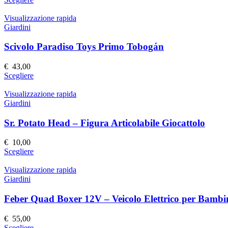
scelte
prodotto
nella
ha
Visualizzazione rapida
pagina
più
Giardini
del
varianti.
prodotto
Le
Scivolo Paradiso Toys Primo Tobogán
opzioni
possono
€
43,00
essere
Questo
Scegliere
scelte
prodotto
nella
ha
Visualizzazione rapida
pagina
più
Giardini
del
varianti.
prodotto
Le
Sr. Potato Head – Figura Articolabile Giocattolo
opzioni
possono
€
10,00
essere
Questo
Scegliere
scelte
prodotto
nella
ha
Visualizzazione rapida
pagina
più
Giardini
del
varianti.
prodotto
Le
Feber Quad Boxer 12V – Veicolo Elettrico per Bambi
opzioni
possono
€
55,00
essere
Questo
Scegliere