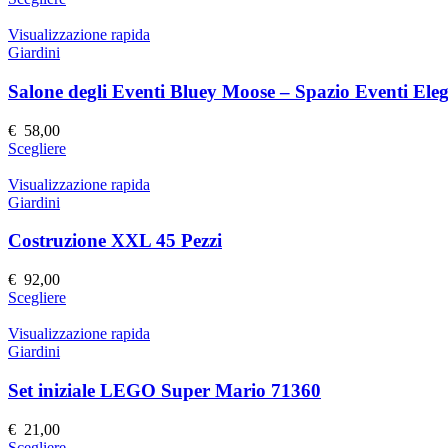
scelte
prodotto
nella
ha
Visualizzazione rapida
pagina
più
Giardini
del
varianti.
prodotto
Le
Salone degli Eventi Bluey Moose – Spazio Eventi Elega
opzioni
possono
€
58,00
essere
Questo
Scegliere
scelte
prodotto
nella
ha
Visualizzazione rapida
pagina
più
Giardini
del
varianti.
prodotto
Le
Costruzione XXL 45 Pezzi
opzioni
possono
€
92,00
essere
Questo
Scegliere
scelte
prodotto
nella
ha
Visualizzazione rapida
pagina
più
Giardini
del
varianti.
prodotto
Le
Set iniziale LEGO Super Mario 71360
opzioni
possono
€
21,00
essere
Questo
Scegliere