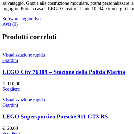
salvataggio. Grazie alla costruzione modulare, potrai personalizzare l
orgoglio. Porta a casa il LEGO Creator Titanic 10294 e immergiti in 
Software aggiuntivo
Avis (0)
Prodotti correlati
Visualizzazione rapida
Giardini
LEGO City 76309 – Stazione della Polizia Marina
€
110,00
Questo
Scegliere
prodotto
ha
Visualizzazione rapida
più
Giardini
varianti.
Le
LEGO Supersportivo Porsche 911 GT3 RS
opzioni
possono
€
20,00
essere
Questo
Scegliere