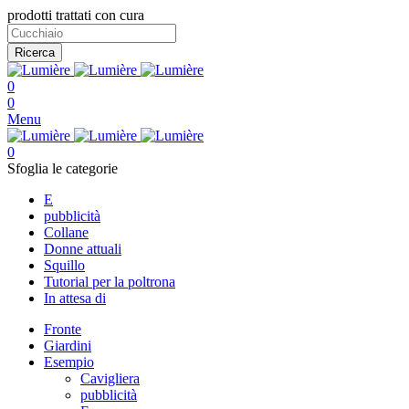
prodotti trattati con cura
Ricerca
0
0
Menu
0
Sfoglia le categorie
E
pubblicità
Collane
Donne attuali
Squillo
Tutorial per la poltrona
In attesa di
Fronte
Giardini
Esempio
Cavigliera
pubblicità