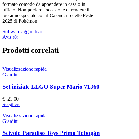
formato comodo da appendere in casa o in
ufficio. Non perdere l'occasione di rendere il
tuo anno speciale con il Calendario delle Feste
2025 di Pokémon!
Software aggiuntivo
Avis (0)
Prodotti correlati
Visualizzazione rapida
Giardini
Set iniziale LEGO Super Mario 71360
€
21,00
Questo
Scegliere
prodotto
ha
Visualizzazione rapida
più
Giardini
varianti.
Le
Scivolo Paradiso Toys Primo Tobogán
opzioni