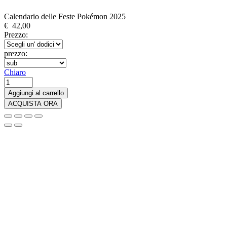
Calendario delle Feste Pokémon 2025
€
42,00
Prezzo:
prezzo:
Chiaro
Calendario
delle
Aggiungi al carrello
Feste
ACQUISTA ORA
Pokemon
2025
quantità