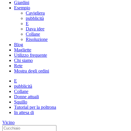
Giardini
Esempio
Cavigliera
pubblicità
E
Dava idee
Collane
Risoluzione
Blog
Magliette
Utilizzo frequente
Chi siamo
Rete
Mostra degli ordini
E
pubblicità
Collane
Donne attuali
Squillo
Tutorial per la poltrona
In attesa di
Vicino