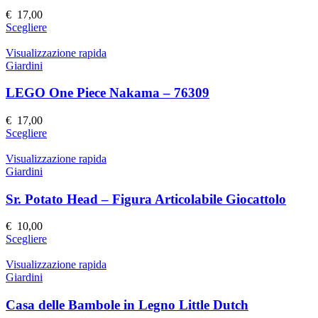
possono
€
17,00
essere
Questo
Scegliere
scelte
prodotto
nella
ha
Visualizzazione rapida
pagina
più
Giardini
del
varianti.
prodotto
Le
LEGO One Piece Nakama – 76309
opzioni
possono
€
17,00
essere
Questo
Scegliere
scelte
prodotto
nella
ha
Visualizzazione rapida
pagina
più
Giardini
del
varianti.
prodotto
Le
Sr. Potato Head – Figura Articolabile Giocattolo
opzioni
possono
€
10,00
essere
Questo
Scegliere
scelte
prodotto
nella
ha
Visualizzazione rapida
pagina
più
Giardini
del
varianti.
prodotto
Le
Casa delle Bambole in Legno Little Dutch
opzioni