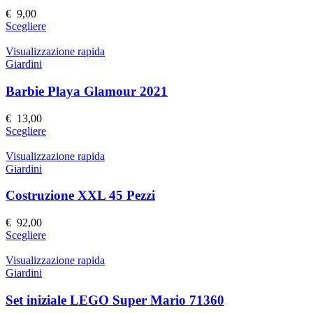
possono
€
9,00
essere
Questo
Scegliere
scelte
prodotto
nella
ha
Visualizzazione rapida
pagina
più
Giardini
del
varianti.
prodotto
Le
Barbie Playa Glamour 2021
opzioni
possono
€
13,00
essere
Questo
Scegliere
scelte
prodotto
nella
ha
Visualizzazione rapida
pagina
più
Giardini
del
varianti.
prodotto
Le
Costruzione XXL 45 Pezzi
opzioni
possono
€
92,00
essere
Questo
Scegliere
scelte
prodotto
nella
ha
Visualizzazione rapida
pagina
più
Giardini
del
varianti.
prodotto
Le
Set iniziale LEGO Super Mario 71360
opzioni