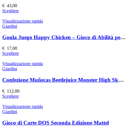
possono
€
43,00
essere
Questo
Scegliere
scelte
prodotto
nella
ha
Visualizzazione rapida
pagina
più
Giardini
del
varianti.
prodotto
Le
Goula Juego Happy Chicken – Gioco di Abilità per Bambini
opzioni
possono
€
17,00
essere
Questo
Scegliere
scelte
prodotto
nella
ha
Visualizzazione rapida
pagina
più
Giardini
del
varianti.
prodotto
Le
Confezione Muñecas Beetlejuice Monster High Skullector
opzioni
possono
€
112,00
essere
Questo
Scegliere
scelte
prodotto
nella
ha
Visualizzazione rapida
pagina
più
Giardini
del
varianti.
prodotto
Le
Gioco di Carte DOS Seconda Edizione Mattel
opzioni