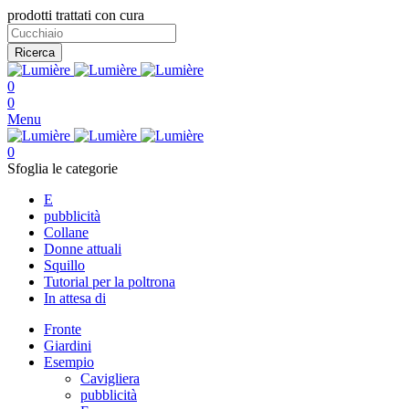
prodotti trattati con cura
Ricerca
0
0
Menu
0
Sfoglia le categorie
E
pubblicità
Collane
Donne attuali
Squillo
Tutorial per la poltrona
In attesa di
Fronte
Giardini
Esempio
Cavigliera
pubblicità