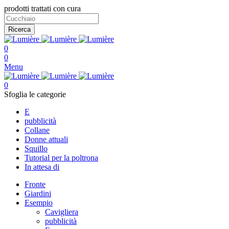
prodotti trattati con cura
Ricerca
0
0
Menu
0
Sfoglia le categorie
E
pubblicità
Collane
Donne attuali
Squillo
Tutorial per la poltrona
In attesa di
Fronte
Giardini
Esempio
Cavigliera
pubblicità