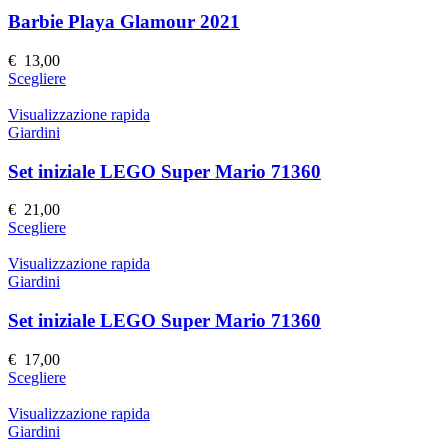
prodotto
Le
Barbie Playa Glamour 2021
opzioni
possono
€
13,00
essere
Questo
Scegliere
scelte
prodotto
nella
ha
Visualizzazione rapida
pagina
più
Giardini
del
varianti.
prodotto
Le
Set iniziale LEGO Super Mario 71360
opzioni
possono
€
21,00
essere
Questo
Scegliere
scelte
prodotto
nella
ha
Visualizzazione rapida
pagina
più
Giardini
del
varianti.
prodotto
Le
Set iniziale LEGO Super Mario 71360
opzioni
possono
€
17,00
essere
Questo
Scegliere
scelte
prodotto
nella
ha
Visualizzazione rapida
pagina
più
Giardini
del