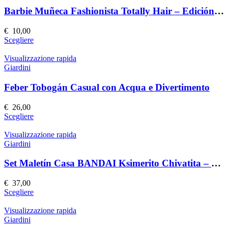
varianti.
prodotto
Le
Barbie Muñeca Fashionista Totally Hair – Edición Speciale
opzioni
possono
€
10,00
essere
Questo
Scegliere
scelte
prodotto
nella
ha
Visualizzazione rapida
pagina
più
Giardini
del
varianti.
prodotto
Le
Feber Tobogán Casual con Acqua e Divertimento
opzioni
possono
€
26,00
essere
Questo
Scegliere
scelte
prodotto
nella
ha
Visualizzazione rapida
pagina
più
Giardini
del
varianti.
prodotto
Le
Set Maletín Casa BANDAI Ksimerito Chivatita – Giocattolo Interattivo
opzioni
possono
€
37,00
essere
Questo
Scegliere
scelte
prodotto
nella
ha
Visualizzazione rapida
pagina
più
Giardini
del