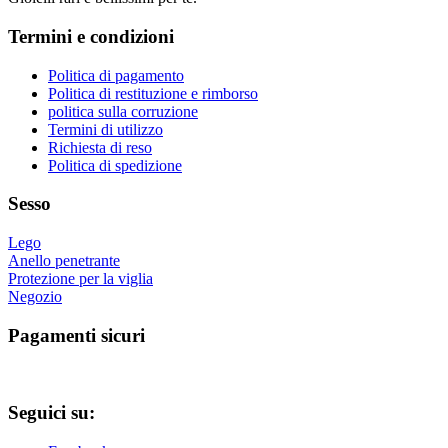
varianti.
prodotto
Le
Termini e condizioni
opzioni
possono
essere
Politica di pagamento
scelte
Politica di restituzione e rimborso
nella
politica sulla corruzione
pagina
Termini di utilizzo
del
Richiesta di reso
prodotto
Politica di spedizione
Sesso
Lego
Anello penetrante
Protezione per la viglia
Negozio
Pagamenti sicuri
Seguici su: