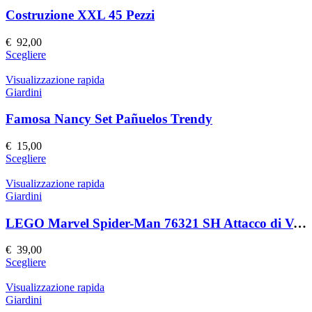
Costruzione XXL 45 Pezzi
€
92,00
Questo
Scegliere
prodotto
ha
Visualizzazione rapida
più
Giardini
varianti.
Le
Famosa Nancy Set Pañuelos Trendy
opzioni
possono
€
15,00
essere
Questo
Scegliere
scelte
prodotto
nella
ha
Visualizzazione rapida
pagina
più
Giardini
del
varianti.
prodotto
Le
LEGO Marvel Spider-Man 76321 SH Attacco di Venom
opzioni
possono
€
39,00
essere
Questo
Scegliere
scelte
prodotto
nella
ha
Visualizzazione rapida
pagina
più
Giardini
del
varianti.