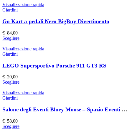
nella
ha
Visualizzazione rapida
pagina
più
Giardini
del
varianti.
prodotto
Le
Go Kart a pedali Nero BigBuy Divertimento
opzioni
possono
€
84,00
essere
Questo
Scegliere
scelte
prodotto
nella
ha
Visualizzazione rapida
pagina
più
Giardini
del
varianti.
prodotto
Le
LEGO Supersportivo Porsche 911 GT3 RS
opzioni
possono
€
20,00
essere
Questo
Scegliere
scelte
prodotto
nella
ha
Visualizzazione rapida
pagina
più
Giardini
del
varianti.
prodotto
Le
Salone degli Eventi Bluey Moose – Spazio Eventi Elegante e Versatile
opzioni
possono
€
58,00
essere
Questo
Scegliere
scelte
prodotto