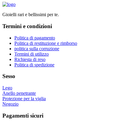
nella
ha
pagina
più
del
Gioielli rari e bellissimi per te.
varianti.
prodotto
Le
Termini e condizioni
opzioni
possono
essere
Politica di pagamento
scelte
Politica di restituzione e rimborso
nella
politica sulla corruzione
pagina
Termini di utilizzo
del
Richiesta di reso
prodotto
Politica di spedizione
Sesso
Lego
Anello penetrante
Protezione per la viglia
Negozio
Pagamenti sicuri