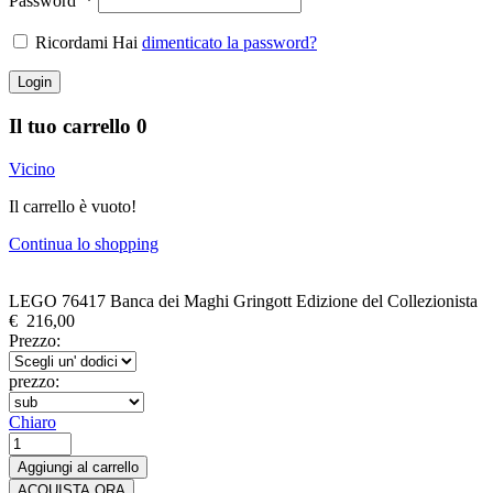
Password
*
Ricordami Hai
dimenticato la password?
Login
Il tuo carrello
0
Vicino
Il carrello è vuoto!
Continua lo shopping
LEGO 76417 Banca dei Maghi Gringott Edizione del Collezionista
€
216,00
Prezzo:
prezzo:
Chiaro
LEGO
76417
Aggiungi al carrello
Banca
ACQUISTA ORA