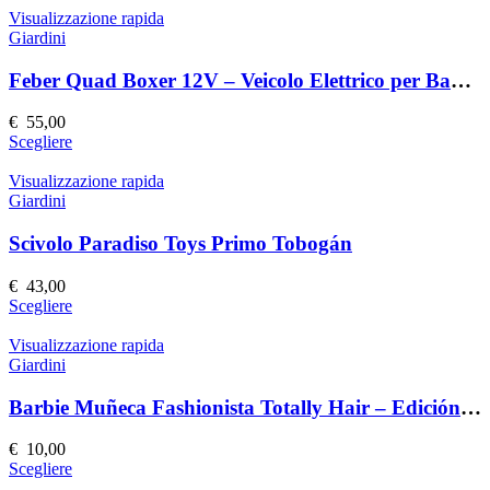
nella
ha
Visualizzazione rapida
pagina
più
Giardini
del
varianti.
prodotto
Le
Feber Quad Boxer 12V – Veicolo Elettrico per Bambini
opzioni
possono
€
55,00
essere
Questo
Scegliere
scelte
prodotto
nella
ha
Visualizzazione rapida
pagina
più
Giardini
del
varianti.
prodotto
Le
Scivolo Paradiso Toys Primo Tobogán
opzioni
possono
€
43,00
essere
Questo
Scegliere
scelte
prodotto
nella
ha
Visualizzazione rapida
pagina
più
Giardini
del
varianti.
prodotto
Le
Barbie Muñeca Fashionista Totally Hair – Edición Speciale
opzioni
possono
€
10,00
essere
Questo
Scegliere
scelte
prodotto