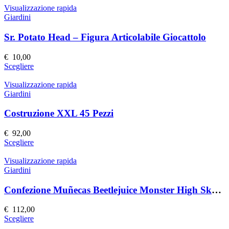
Visualizzazione rapida
Giardini
Sr. Potato Head – Figura Articolabile Giocattolo
€
10,00
Questo
Scegliere
prodotto
ha
Visualizzazione rapida
più
Giardini
varianti.
Le
Costruzione XXL 45 Pezzi
opzioni
possono
€
92,00
essere
Questo
Scegliere
scelte
prodotto
nella
ha
Visualizzazione rapida
pagina
più
Giardini
del
varianti.
prodotto
Le
Confezione Muñecas Beetlejuice Monster High Skullector
opzioni
possono
€
112,00
essere
Questo
Scegliere
scelte
prodotto