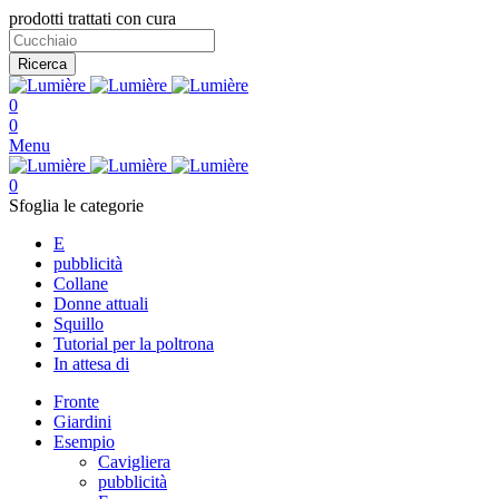
prodotti trattati con cura
Ricerca
0
0
Menu
0
Sfoglia le categorie
E
pubblicità
Collane
Donne attuali
Squillo
Tutorial per la poltrona
In attesa di
Fronte
Giardini
Esempio
Cavigliera
pubblicità