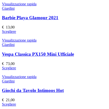
nella
ha
Visualizzazione rapida
pagina
più
Giardini
del
varianti.
prodotto
Le
Barbie Playa Glamour 2021
opzioni
possono
€
13,00
essere
Questo
Scegliere
scelte
prodotto
nella
ha
Visualizzazione rapida
pagina
più
Giardini
del
varianti.
prodotto
Le
Vespa Classica PX150 Mini Ufficiale
opzioni
possono
€
73,00
essere
Questo
Scegliere
scelte
prodotto
nella
ha
Visualizzazione rapida
pagina
più
Giardini
del
varianti.
prodotto
Le
Giochi da Tavolo Intimoos Hot
opzioni
possono
€
21,00
essere
Questo
Scegliere
scelte
prodotto