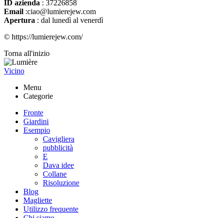
ID azienda
: 37226858
Email
:ciao@lumierejew.com
Apertura
: dal lunedì al venerdì
© https://lumierejew.com/
Torna all'inizio
Vicino
Menu
Categorie
Fronte
Giardini
Esempio
Cavigliera
pubblicità
E
Dava idee
Collane
Risoluzione
Blog
Magliette
Utilizzo frequente
Chi siamo